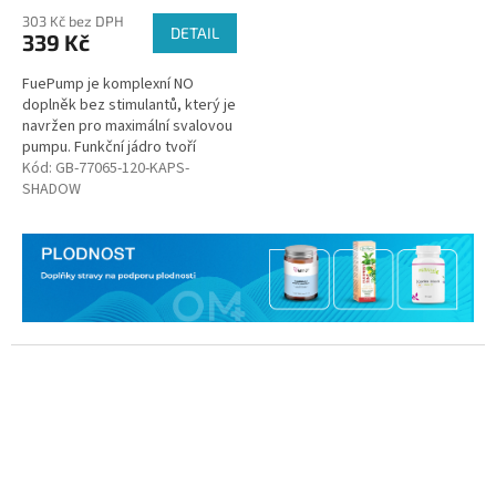
303 Kč bez DPH
DETAIL
339 Kč
FuePump je komplexní NO
doplněk bez stimulantů, který je
navržen pro maximální svalovou
pumpu. Funkční jádro tvoří
aminokyseliny l-arginin a l-
Kód:
GB-77065-120-KAPS-
citrulin, ze kterých se v těle...
SHADOW