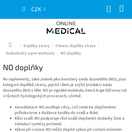
Přejít
NÁKUP
na
CZK
obsah
KOŠÍK
Domů
Doplňky stravy
Fitness doplňky stravy
Anabolizéry a pre-workouty
NO doplňky
NO doplňky
No suplementy,
také známé jako boostery oxidu dusnatého (NO),
jsou
kategorií doplňků stravy,
jejichž cílem je zvýšit produkci oxidu
dusnatého (NO) v těle.
NO je signální molekula,
která hraje klíčovou roli
v různých fyziologických procesech,
včetně:
Vasodilatace:
NO uvolňuje cévy,
což vede ke zlepšenému
průtoku krve a dodávce kyslíku do svalů a tkání.
Růst svalů:
NO podporuje růst svalů zlepšením dodávky živin a
stimulací syntézy proteinů.
Výkon při cvičení:
NO může zlepšit výkon při cvičení snížením