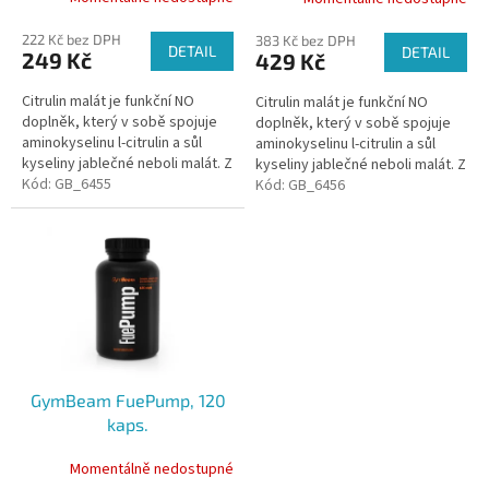
t
ů
222 Kč bez DPH
383 Kč bez DPH
DETAIL
DETAIL
249 Kč
429 Kč
Citrulin malát je funkční NO
Citrulin malát je funkční NO
doplněk, který v sobě spojuje
doplněk, který v sobě spojuje
aminokyselinu l-citrulin a sůl
aminokyselinu l-citrulin a sůl
kyseliny jablečné neboli malát. Z
kyseliny jablečné neboli malát. Z
této sloučeniny se v těle tvoří
Kód:
GB_6455
této sloučeniny se v těle tvoří
Kód:
GB_6456
oxid dusnatý (NO),...
oxid dusnatý (NO),...
GymBeam FuePump, 120
kaps.
Momentálně nedostupné