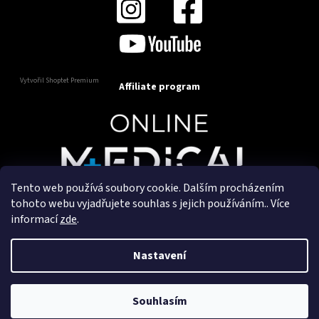
Vytvořil Shoptet Premium
Affiliate program
Tento web používá soubory cookie. Dalším procházením
Copyright 2025
OnlineMedical.cz
. Všechna práva
tohoto webu vyjadřujete souhlas s jejich používáním.. Více
vyhrazena.
informací
zde
.
Vytvořil a marketingově zajišťuje
HyperGroup.cz
Nastavení
Souhlasím