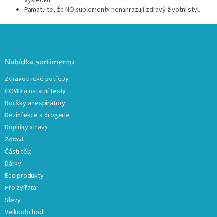
výsledků.
Pamatujte,
že NO suplementy nenahrazují zdravý životní styl.
Z
á
p
a
Nabídka sortimentu
t
Zdravotnické potřeby
í
COVID a ostatní testy
Roušky a respirátory
Dezinfekce a drogerie
Doplňky stravy
Zdraví
Části těla
Dárky
Eco produkty
Pro zvířata
Slevy
Velkoobchod