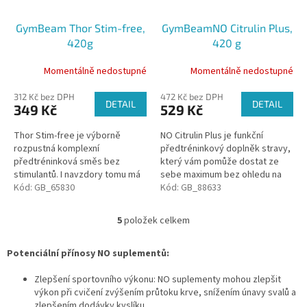
GymBeam Thor Stim-free,
GymBeamNO Citrulin Plus,
420g
420 g
Momentálně nedostupné
Momentálně nedostupné
312 Kč bez DPH
472 Kč bez DPH
DETAIL
DETAIL
349 Kč
529 Kč
Thor Stim-free je výborně
NO Citrulin Plus je funkční
rozpustná komplexní
předtréninkový doplněk stravy,
předtréninková směs bez
který vám pomůže dostat ze
stimulantů. I navzdory tomu má
sebe maximum bez ohledu na
složení nabité látkami, které
Kód:
GB_65830
sportovní výzvu. Obsahuje
Kód:
GB_88633
lidé ve světě sportu vyhledávají
účinné látky arginin a citrulin
na podporu...
malát,...
5
položek celkem
O
v
l
Potenciální přínosy NO suplementů:
á
d
Zlepšení sportovního výkonu:
NO suplementy mohou zlepšit
a
výkon při cvičení zvýšením průtoku krve,
snížením únavy svalů a
c
zlepšením dodávky kyslíku.