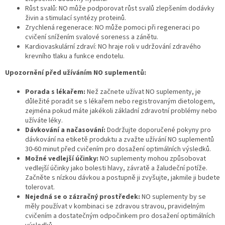
í
Růst svalů:
NO může podporovat růst svalů zlepšením dodávky
p
živin a stimulací syntézy proteinů.
r
Zrychlená regenerace:
NO může pomoci při regeneraci po
v
cvičení snížením svalové soreness a zánětu.
k
Kardiovaskulární zdraví:
NO hraje roli v udržování zdravého
y
krevního tlaku a funkce endotelu.
v
Upozornění před užíváním NO suplementů:
ý
p
Porada s lékařem:
Než začnete užívat NO suplementy,
je
i
důležité poradit se s lékařem nebo registrovaným dietologem,
s
zejména pokud máte jakékoli základní zdravotní problémy nebo
u
užíváte léky.
Dávkování a načasování:
Dodržujte doporučené pokyny pro
dávkování na etiketě produktu a zvažte užívání NO suplementů
30-60 minut před cvičením pro dosažení optimálních výsledků.
Možné vedlejší účinky:
NO suplementy mohou způsobovat
vedlejší účinky jako bolesti hlavy,
závratě a žaludeční potíže.
Začněte s nízkou dávkou a postupně ji zvyšujte,
jakmile ji budete
tolerovat.
Nejedná se o zázračný prostředek:
NO suplementy by se
měly používat v kombinaci se zdravou stravou,
pravidelným
cvičením a dostatečným odpočinkem pro dosažení optimálních