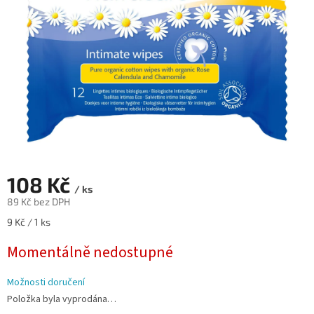
108 Kč
/ ks
89 Kč bez DPH
Měrná
9 Kč / 1 ks
cena:
Momentálně nedostupné
Možnosti doručení
Položka byla vyprodána…