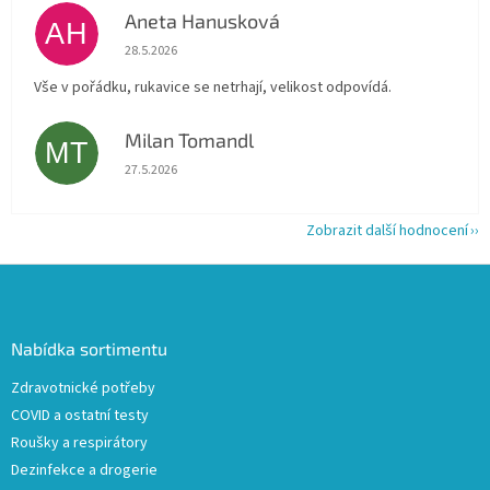
Aneta Hanusková
AH
Hodnocení obchodu je 5 z 5 hvězdiček.
28.5.2026
Vše v pořádku, rukavice se netrhají, velikost odpovídá.
Milan Tomandl
MT
Hodnocení obchodu je 5 z 5 hvězdiček.
27.5.2026
Zobrazit další hodnocení
Z
á
p
a
Nabídka sortimentu
t
Zdravotnické potřeby
í
COVID a ostatní testy
Roušky a respirátory
Dezinfekce a drogerie