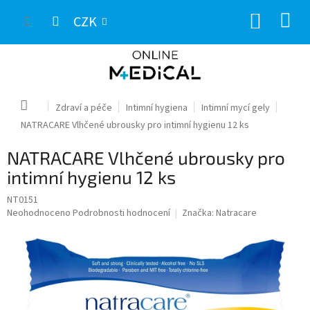
Přejít
NÁKUP
na
CZK
obsah
KOŠÍK
Domů
Zdraví a péče
Intimní hygiena
Intimní mycí gely
NATRACARE Vlhčené ubrousky pro intimní hygienu 12 ks
NATRACARE Vlhčené ubrousky pro
intimní hygienu 12 ks
NT0151
Průměrné
Neohodnoceno
Podrobnosti hodnocení
Značka:
Natracare
hodnocení
produktu
je
0,0
z
5
hvězdiček.