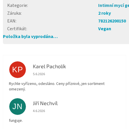
Kategorie
:
Intimní mycí g
Záruka
:
2 roky
EAN
:
782126200150
Certifikát
:
Vegan
Položka byla vyprodána…
Karel Pacholík
KP
Hodnocení obchodu je 4 z 5 hvězdiček.
5.6.2026
Rychle vyřízeno, odesláno. Ceny příznivé, jen sortiment
omezený.
Jiří Nechvíl
JN
Hodnocení obchodu je 5 z 5 hvězdiček.
4.6.2026
funguje.