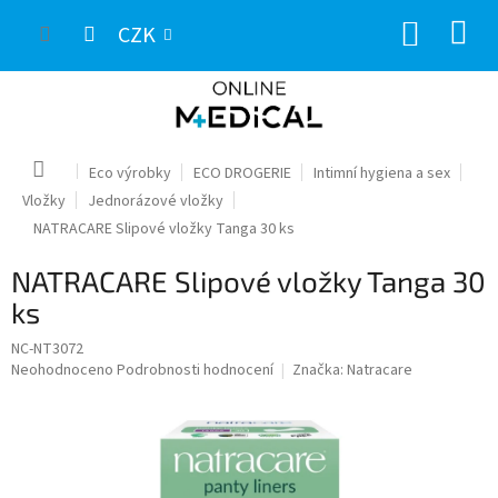
Přejít
NÁKUP
na
CZK
obsah
KOŠÍK
Domů
Eco výrobky
ECO DROGERIE
Intimní hygiena a sex
Vložky
Jednorázové vložky
NATRACARE Slipové vložky Tanga 30 ks
NATRACARE Slipové vložky Tanga 30
ks
NC-NT3072
Průměrné
Neohodnoceno
Podrobnosti hodnocení
Značka:
Natracare
hodnocení
produktu
je
0,0
z
5