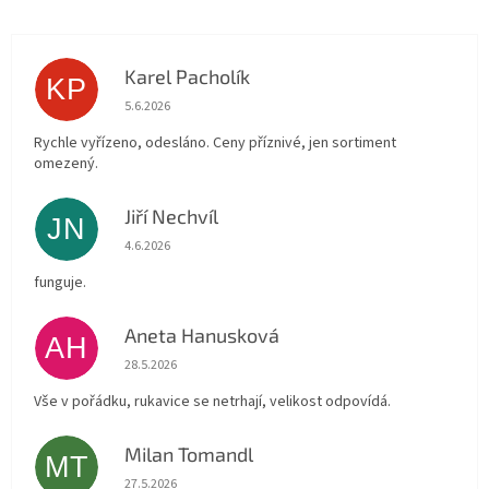
Karel Pacholík
KP
Hodnocení obchodu je 4 z 5 hvězdiček.
5.6.2026
Rychle vyřízeno, odesláno. Ceny příznivé, jen sortiment
omezený.
Jiří Nechvíl
JN
Hodnocení obchodu je 5 z 5 hvězdiček.
4.6.2026
funguje.
Aneta Hanusková
AH
Hodnocení obchodu je 5 z 5 hvězdiček.
28.5.2026
Vše v pořádku, rukavice se netrhají, velikost odpovídá.
Milan Tomandl
MT
Hodnocení obchodu je 5 z 5 hvězdiček.
27.5.2026