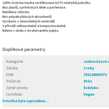
100% čistá bio bavlna certifikovaná GOTS nedráždí pokožku.
Bez plastů, syntetických látek a parfemace.
Neběleno chlorem.
Bez polyakrylátových absorbentů.
Vyrobeno z obnovitelných materiálů.
V přírodě odbouratelné a kompostovatelné.
Baleno v obalu z recyklovaného papíru.
Doplňkové parametry
Kategorie
:
Jednorázové 
Záruka
:
2 roky
EAN
:
782126003072
Počet ks
:
30 ks
Země výroby
:
Švédsko
Certifikát
:
Vegan
Položka byla vyprodána…