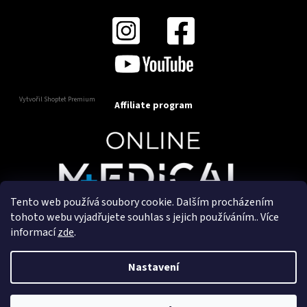
Vytvořil Shoptet Premium
Affiliate program
Tento web používá soubory cookie. Dalším procházením
Copyright 2025
OnlineMedical.cz
. Všechna práva
tohoto webu vyjadřujete souhlas s jejich používáním.. Více
vyhrazena.
informací
zde
.
Vytvořil a marketingově zajišťuje
HyperGroup.cz
Nastavení