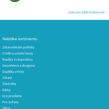
Zobrazit další hodnocení
Z
á
p
a
Nabídka sortimentu
t
Zdravotnické potřeby
í
COVID a ostatní testy
Roušky a respirátory
Dezinfekce a drogerie
Doplňky stravy
Zdraví
Části těla
Dárky
Eco produkty
Pro zvířata
Slevy