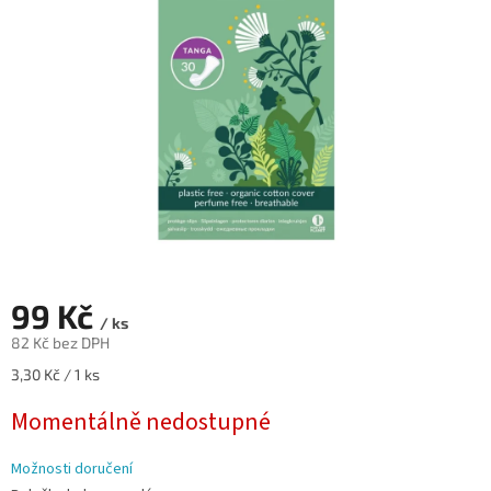
hvězdiček.
99 Kč
/ ks
82 Kč bez DPH
Měrná
3,30 Kč / 1 ks
cena:
Momentálně nedostupné
Možnosti doručení