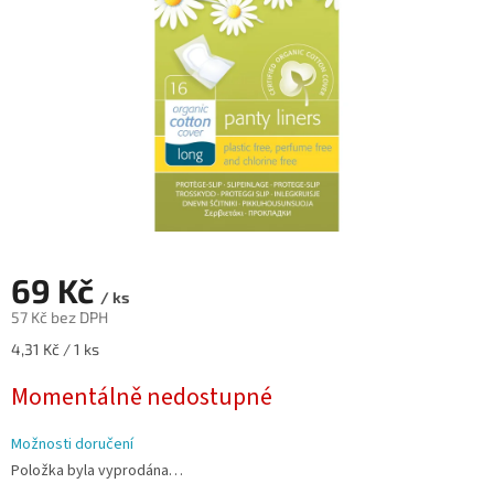
69 Kč
/ ks
57 Kč bez DPH
Měrná
4,31 Kč / 1 ks
cena:
Momentálně nedostupné
Možnosti doručení
Položka byla vyprodána…