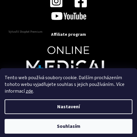
Vytvořil Shoptet Premium
Affiliate program
Tento web používá soubory cookie. Dalším procházením
Copyright 2025
OnlineMedical.cz
. Všechna práva
tohoto webu vyjadřujete souhlas s jejich používáním.. Více
vyhrazena.
informací
zde
.
Vytvořil a marketingově zajišťuje
HyperGroup.cz
Nastavení
Souhlasím