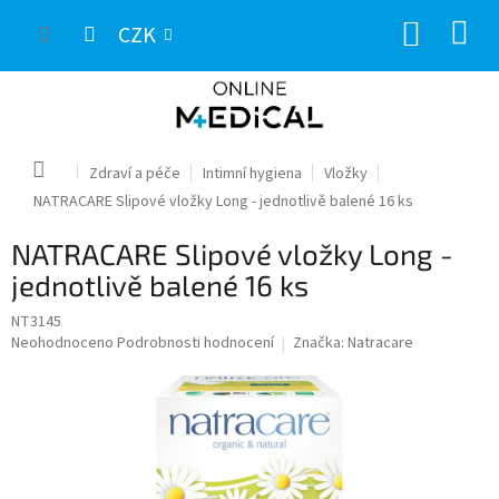
Přejít
NÁKUP
na
CZK
obsah
KOŠÍK
Domů
Zdraví a péče
Intimní hygiena
Vložky
NATRACARE Slipové vložky Long - jednotlivě balené 16 ks
NATRACARE Slipové vložky Long -
jednotlivě balené 16 ks
NT3145
Průměrné
Neohodnoceno
Podrobnosti hodnocení
Značka:
Natracare
hodnocení
produktu
je
0,0
z
5
hvězdiček.