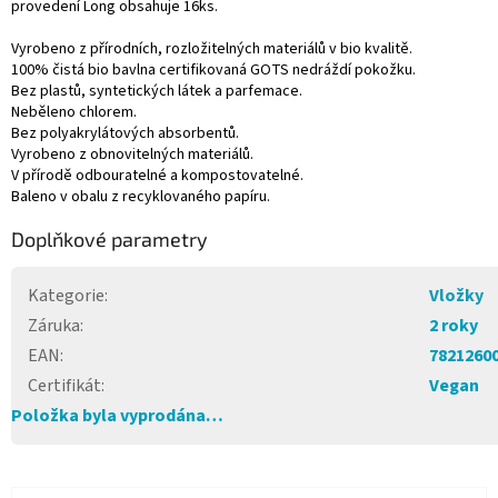
provedení Long obsahuje 16ks.
Vyrobeno z přírodních, rozložitelných materiálů v bio kvalitě.
100% čistá bio bavlna certifikovaná GOTS nedráždí pokožku.
Bez plastů, syntetických látek a parfemace.
Neběleno chlorem.
Bez polyakrylátových absorbentů.
Vyrobeno z obnovitelných materiálů.
V přírodě odbouratelné a kompostovatelné.
Baleno v obalu z recyklovaného papíru.
Doplňkové parametry
Kategorie
:
Vložky
Záruka
:
2 roky
EAN
:
7821260
Certifikát
:
Vegan
Položka byla vyprodána…