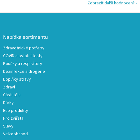
Zobrazit další hodnocení
Z
á
p
a
Nabídka sortimentu
t
Zdravotnické potřeby
í
COVID a ostatní testy
Roušky a respirátory
Dezinfekce a drogerie
Doplňky stravy
Zdraví
Části těla
Dárky
Eco produkty
Pro zvířata
Slevy
Velkoobchod