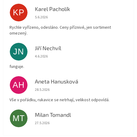
Karel Pacholík
KP
Hodnocení obchodu je 4 z 5 hvězdiček.
5.6.2026
Rychle vyřízeno, odesláno. Ceny příznivé, jen sortiment
omezený.
Jiří Nechvíl
JN
Hodnocení obchodu je 5 z 5 hvězdiček.
4.6.2026
funguje.
Aneta Hanusková
AH
Hodnocení obchodu je 5 z 5 hvězdiček.
28.5.2026
Vše v pořádku, rukavice se netrhají, velikost odpovídá.
Milan Tomandl
MT
Hodnocení obchodu je 5 z 5 hvězdiček.
27.5.2026