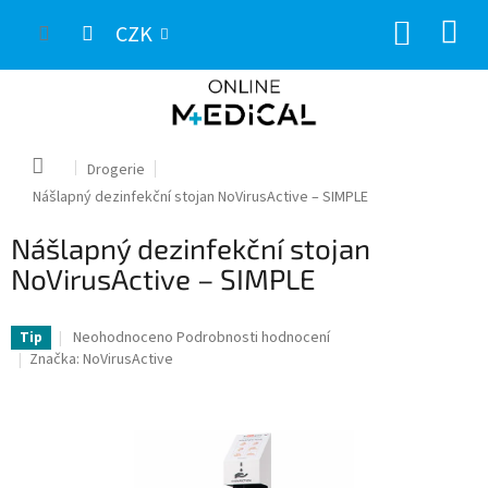
Přejít
NÁKUP
na
CZK
obsah
KOŠÍK
Domů
Drogerie
Nášlapný dezinfekční stojan NoVirusActive – SIMPLE
Nášlapný dezinfekční stojan
NoVirusActive – SIMPLE
Průměrné
Neohodnoceno
Podrobnosti hodnocení
Tip
hodnocení
Značka:
NoVirusActive
produktu
je
0,0
z
5
hvězdiček.