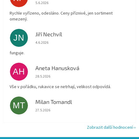
Hodnocení obchodu je 4 z 5 hvězdiček.
5.6.2026
Rychle vyřízeno, odesláno. Ceny příznivé, jen sortiment
omezený.
Jiří Nechvíl
JN
Hodnocení obchodu je 5 z 5 hvězdiček.
4.6.2026
funguje.
Aneta Hanusková
AH
Hodnocení obchodu je 5 z 5 hvězdiček.
28.5.2026
Vše v pořádku, rukavice se netrhají, velikost odpovídá.
Milan Tomandl
MT
Hodnocení obchodu je 5 z 5 hvězdiček.
27.5.2026
Zobrazit další hodnocení