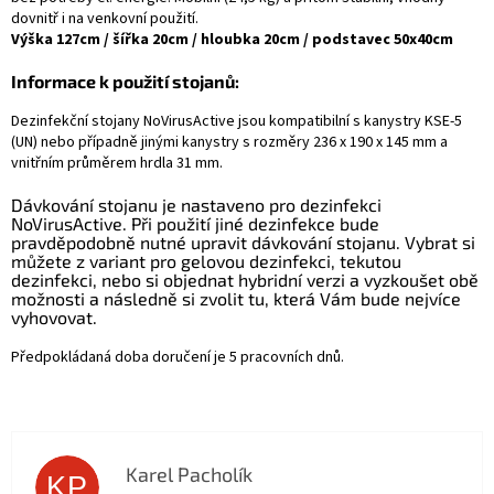
dovnitř i na venkovní použití.
Výška 127cm / šířka 20cm / hloubka 20cm / podstavec 50x40cm
Informace k použití stojanů:
Dezinfekční stojany NoVirusActive jsou kompatibilní s kanystry KSE-5
(UN) nebo případně jinými kanystry s rozměry 236 x 190 x 145 mm a
vnitřním průměrem hrdla 31 mm.
Dávkování stojanu je nastaveno pro dezinfekci
NoVirusActive. Při použití jiné dezinfekce bude
pravděpodobně nutné upravit dávkování stojanu. Vybrat si
můžete z variant pro gelovou dezinfekci, tekutou
dezinfekci, nebo si objednat hybridní verzi a vyzkoušet obě
možnosti a následně si zvolit tu, která Vám bude nejvíce
vyhovovat.
Předpokládaná doba doručení je 5 pracovních dnů.
Karel Pacholík
KP