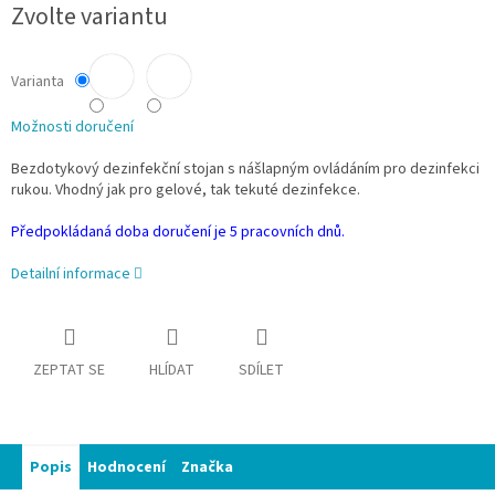
Zvolte variantu
cena:
Varianta
Možnosti doručení
Bezdotykový dezinfekční stojan s nášlapným ovládáním pro dezinfekci
rukou. Vhodný jak pro gelové, tak tekuté dezinfekce.
Předpokládaná doba doručení je 5 pracovních dnů.
Detailní informace
ZEPTAT SE
HLÍDAT
SDÍLET
Popis
Hodnocení
Značka