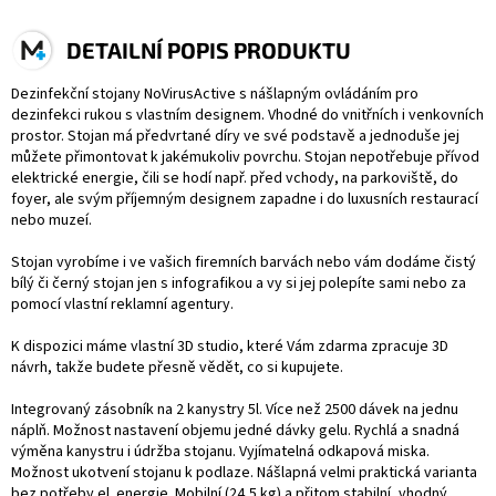
DETAILNÍ POPIS PRODUKTU
Dezinfekční stojany NoVirusActive s nášlapným ovládáním pro
dezinfekci rukou s vlastním designem. Vhodné do vnitřních i venkovních
prostor. Stojan má předvrtané díry ve své podstavě a jednoduše jej
můžete přimontovat k jakémukoliv povrchu. Stojan nepotřebuje přívod
elektrické energie, čili se hodí např. před vchody, na parkoviště, do
foyer, ale svým příjemným designem zapadne i do luxusních restaurací
nebo muzeí.
Stojan vyrobíme i ve vašich firemních barvách nebo vám dodáme čistý
bílý či černý stojan jen s infografikou a vy si jej polepíte sami nebo za
pomocí vlastní reklamní agentury.
K dispozici máme vlastní 3D studio, které Vám zdarma zpracuje 3D
návrh, takže budete přesně vědět, co si kupujete.
Integrovaný zásobník na 2 kanystry 5l. Více než 2500 dávek na jednu
náplň. Možnost nastavení objemu jedné dávky gelu. Rychlá a snadná
výměna kanystru i údržba stojanu. Vyjímatelná odkapová miska.
Možnost ukotvení stojanu k podlaze. Nášlapná velmi praktická varianta
bez potřeby el. energie. Mobilní (24,5 kg) a přitom stabilní, vhodný