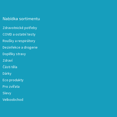
Z
á
p
a
Nabídka sortimentu
t
Zdravotnické potřeby
í
COVID a ostatní testy
Roušky a respirátory
Dezinfekce a drogerie
Doplňky stravy
Zdraví
Části těla
Dárky
Eco produkty
Pro zvířata
Slevy
Velkoobchod