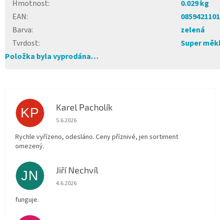
Hmotnost
:
0.029 kg
EAN
:
0859421101
Barva
:
zelená
Tvrdost
:
Super měk
Položka byla vyprodána…
Karel Pacholík
KP
Hodnocení obchodu je 4 z 5 hvězdiček.
5.6.2026
Rychle vyřízeno, odesláno. Ceny příznivé, jen sortiment
omezený.
Jiří Nechvíl
JN
Hodnocení obchodu je 5 z 5 hvězdiček.
4.6.2026
funguje.