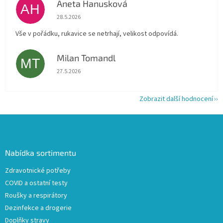
Aneta Hanusková
AH
Hodnocení obchodu je 5 z 5 hvězdiček.
28.5.2026
Vše v pořádku, rukavice se netrhají, velikost odpovídá.
Milan Tomandl
MT
Hodnocení obchodu je 5 z 5 hvězdiček.
27.5.2026
Zobrazit další hodnocení
Z
á
p
a
Nabídka sortimentu
t
Zdravotnické potřeby
í
COVID a ostatní testy
Roušky a respirátory
Dezinfekce a drogerie
Doplňky stravy