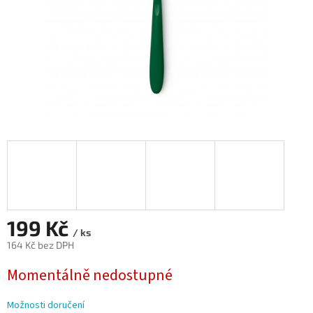
199 Kč
/ ks
164 Kč bez DPH
Měrná
Momentálně nedostupné
cena:
Možnosti doručení