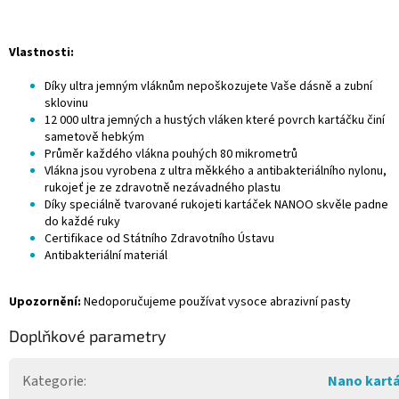
Vlastnosti:
Díky ultra jemným vláknům nepoškozujete Vaše dásně a zubní
sklovinu
12 000 ultra jemných a hustých vláken které povrch kartáčku činí
sametově hebkým
Průměr každého vlákna pouhých 80 mikrometrů
Vlákna jsou vyrobena z ultra měkkého a antibakteriálního nylonu,
rukojeť je ze zdravotně nezávadného plastu
Díky speciálně tvarované rukojeti kartáček NANOO skvěle padne
do každé ruky
Certifikace od Státního Zdravotního Ústavu
Antibakteriální materiál
Upozornění:
Nedoporučujeme používat vysoce abrazivní pasty
Doplňkové parametry
Kategorie
:
Nano kart