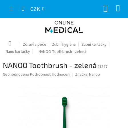
Přejít
NÁKUP
na
CZK
obsah
KOŠÍK
Domů
Zdraví a péče
Zubní hygiena
Zubní kartáčky
Nano kartáčky
NANOO Toothbrush - zelená
NANOO Toothbrush - zelená
21387
Průměrné
Neohodnoceno
Podrobnosti hodnocení
Značka:
Nanoo
hodnocení
produktu
je
0,0
z
5
hvězdiček.