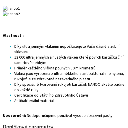
Vlastnosti:
Díky ultra jemným vláknům nepoškozujete Vaše dásně a zubní
sklovinu
12 000 ultra jemných a hustých vláken které povrch kartáčku činí
sametově hebkým
Průměr každého vlákna pouhých 80 mikrometrů
Vlákna jsou vyrobena z ultra měkkého a antibakteriálního nylonu,
rukojeť je ze zdravotně nezávadného plastu
Díky speciálně tvarované rukojeti kartáček NANOO skvěle padne
do každé ruky
Certifikace od Státního Zdravotního Ústavu
Antibakteriální materiál
Upozornění:
Nedoporučujeme používat vysoce abrazivní pasty
Doplňkové parametry