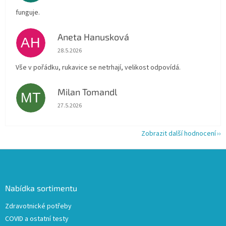
funguje.
Aneta Hanusková
AH
Hodnocení obchodu je 5 z 5 hvězdiček.
28.5.2026
Vše v pořádku, rukavice se netrhají, velikost odpovídá.
Milan Tomandl
MT
Hodnocení obchodu je 5 z 5 hvězdiček.
27.5.2026
Zobrazit další hodnocení
Z
á
p
a
Nabídka sortimentu
t
Zdravotnické potřeby
í
COVID a ostatní testy