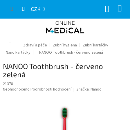
Přejít
NÁKUP
na
CZK
obsah
KOŠÍK
Domů
Zdraví a péče
Zubní hygiena
Zubní kartáčky
Nano kartáčky
NANOO Toothbrush - červeno zelená
NANOO Toothbrush - červeno
zelená
21378
Průměrné
Neohodnoceno
Podrobnosti hodnocení
Značka:
Nanoo
hodnocení
produktu
je
0,0
z
5
hvězdiček.