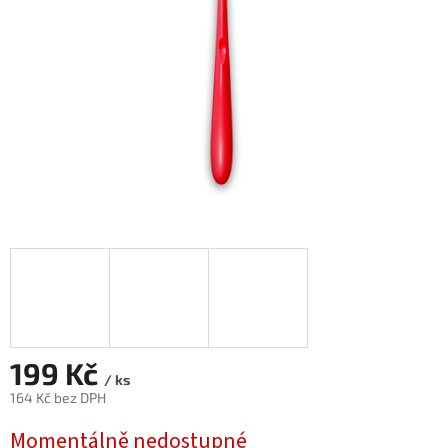
199 Kč
/ ks
164 Kč bez DPH
Měrná
Momentálně nedostupné
cena: