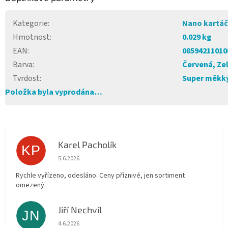
Kategorie
:
Nano kartá
Hmotnost
:
0.029 kg
EAN
:
08594211010
Barva
:
Červená, Ze
Tvrdost
:
Super měkk
Položka byla vyprodána…
Karel Pacholík
KP
Hodnocení obchodu je 4 z 5 hvězdiček.
5.6.2026
Rychle vyřízeno, odesláno. Ceny příznivé, jen sortiment
omezený.
Jiří Nechvíl
JN
Hodnocení obchodu je 5 z 5 hvězdiček.
4.6.2026