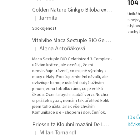
104
Golden Nature Ginkgo Biloba extrakt 50:1 60mg, 100 kapslí
Unikát
Jarmila
|
s nejv
Hodnocení produktu je 5 z 5 hvězdiček.
stylo
Spokojenost
zachyt
nanomet
Vitalvibe Maca Sextuple BIO Gelatinized 3-Complex, 60 kapslí
Alena Antoňáková
|
Hodnocení produktu je 5 z 5 hvězdiček.
Maca Sextuple BIO Gelatinized 3-Complex -
užívám krátce, ale oceňuji, že mi
neovlivňuje trávení, co mi jiné výrobky z
macy dělaly. Pociťuji zmírnění návalů, ale
ovlivňuje to moje usínání i když užívám
jenom jednu tobolku ráno, co je veliká
škoda. Ocenila bych i slabší verzi. Nechci
si prášek sypat, nemám tak přehled kolik
jsem toho užila. Jinak vše chválím.
Komunikace s e - shopem i doručení ok.
10x Č
Priessnitz Kloubní mazání De Luxe, 200ml
Kč/k
Milan Tomandl
|
Hodnocení produktu je 5 z 5 hvězdiček.
Průmě