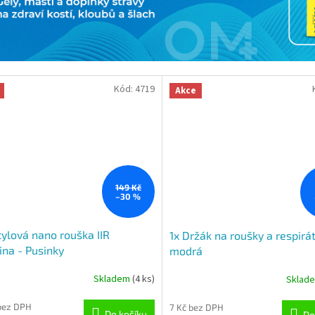
Kód:
4719
Akce
149 Kč
–30 %
tylová nano rouška IIR
1x Držák na roušky a respirát
ina - Pusinky
modrá
Skladem
(4 ks)
Sklad
bez DPH
7 Kč bez DPH
Do košíku
Do