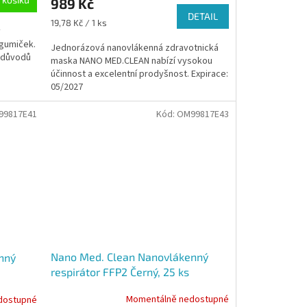
989 Kč
je
DETAIL
5,0
Měrná
19,78 Kč / 1 ks
y
z
cena:
 gumiček.
5
Jednorázová nanovlákenná zdravotnická
h důvodů
hvězdiček.
maska NANO MED.CLEAN nabízí vysokou
účinnost a excelentní prodyšnost. Expirace:
05/2027
99817E41
Kód:
OM99817E43
Nano Med. Clean Nanovlákenný
nný
respirátor FFP2 Černý, 25 ks
Momentálně nedostupné
dostupné