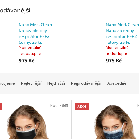
odávanější
Nano Med. Clean
Nano Med. Clean
Nanovlákenný
Nanovlákenný
respirátor FFP2
respirátor FFP2
Černý, 25 ks
Tělový, 25 ks
Momentálně
Momentálně
nedostupné
nedostupné
975 Kč
975 Kč
učujeme
Nejlevnější
Nejdražší
Nejprodávanější
Abecedně
Kód:
4665
Akce