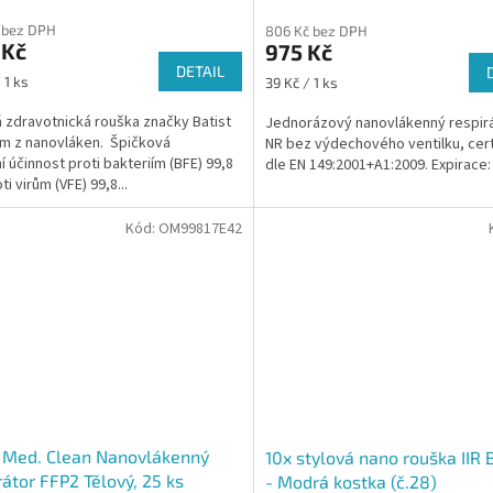
cení
 bez DPH
806 Kč bez DPH
ktu
 Kč
975 Kč
DETAIL
Měrná
 1 ks
39 Kč / 1 ks
cena:
 zdravotnická rouška značky Batist
Jednorázový nanovlákenný respir
ček.
rem z nanovláken. Špičková
NR bez výdechového ventilku, cert
ní účinnost proti bakteriím (BFE) 99,8
dle EN 149:2001+A1:2009. Expirace:
ti virům (VFE) 99,8...
Kód:
OM99817E42
 Med. Clean Nanovlákenný
10x stylová nano rouška IIR 
rátor FFP2 Tělový, 25 ks
- Modrá kostka (č.28)