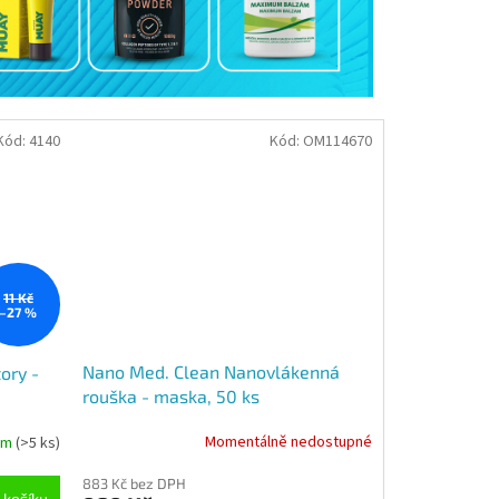
Kód:
4140
Kód:
OM114670
11 Kč
–27 %
Nano Med. Clean Nanovlákenná
ory -
rouška - maska, 50 ks
Momentálně nedostupné
em
(>5 ks)
Průměrné
hodnocení
883 Kč bez DPH
produktu
 košíku