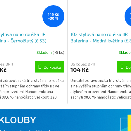
149 Kč
–30 %
tylová nano rouška IIR
10x stylová nano rouška IIR
ina - Černožlutý (č.53)
Balerina - Modrá květina (č.
Skladem
(>5 ks)
Sklad
rné
Průměrné
cení
hodnocení
ktu
produktu
bez DPH
86 Kč bez DPH
Do košíku
Do
 Kč
104 Kč
je
5,0
ní zdravotnická třívrstvá nano rouška
Unikátní zdravotnická třívrstvá na
z
yšším stupněm ochrany třídy IIR ve
s nejvyšším stupněm ochrany třídy 
5
vém provedení Nanomembrána
stylovém provedení Nanomembrá
ček.
hvězdiček.
í 98,6 % nanočástic velikosti 120
zachytí 98,6 % nanočástic velikost
rů (tj....
nanometrů...