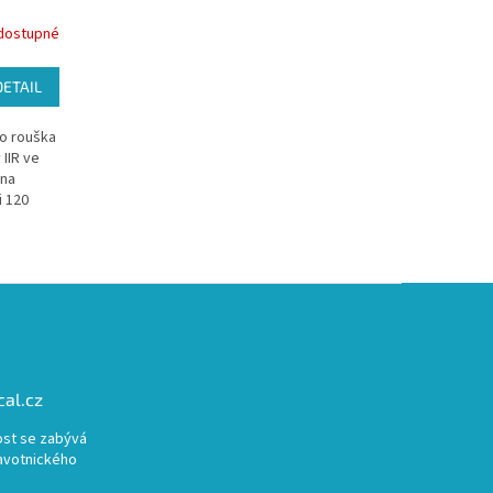
dostupné
DETAIL
no rouška
IIR ve
na
i 120
al.cz
st se zabývá
avotnického