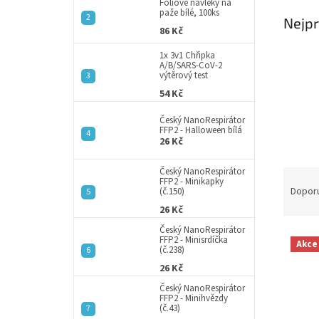
a
Fóliové návleky na
paže bílé, 100ks
n
Nejpr
86 Kč
e
l
1x 3v1 Chřipka
A/B/SARS-CoV-2
výtěrový test
54 Kč
Český NanoRespirátor
FFP2 - Halloween bílá
26 Kč
Český NanoRespirátor
Ř
FFP2 - Minikapky
a
Dopor
(č.150)
z
26 Kč
e
Český NanoRespirátor
V
n
FFP2 - Minisrdíčka
Akce
(č.238)
ý
í
p
p
26 Kč
i
r
Český NanoRespirátor
s
o
FFP2 - Minihvězdy
(č.43)
p
d