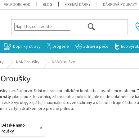
VELKOOBCHOD
BLOG
FIREMNÍ DÁRKY
DÁRKOVÉ POUKAZY
HLEDAT
Doplňky stravy
Drogerie
Zdraví a péče
Eco výro
ry
NANOroušky
NANOroušky
Oroušky
šky zaručují prvotřídní ochranu při blízkém kontaktu s ostatními osobami.
onály
jako jsou zdravotníci, záchranáři a policisté, ale najde uplatnění
i v 
 české výroby, zajišťují maximální úroveň ochrany a účinně filtruje částice a
i a všitým drátkem pro přesné přilnutí.
Dětské nano
roušky