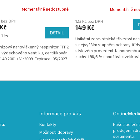
Momentálně nedostupné
Momentálně ne
Průměrné
hodnocení
 bez DPH
123 Kč bez DPH
produktu
 Kč
149 Kč
je
DETAIL
5,0
 1 ks
Unikátní zdravotnická třívrstvá na
z
s nejvyšším stupněm ochrany třídy 
5
ázový nanovlákenný respirátor FFP2
stylovém provedení Nanomembrá
hvězdiček.
 výdechového ventilku, certifikován
zachytí 98,6 % nanočástic velikost
 149:2001+A1:2009. Expirace: 05/2027
nanometrů...
O
v
l
á
d
a
c
Informace pro Vás
OnlineMedic
í
p
ra:
Kontakty
Naše společno
r
prodejem zdr
Možnosti dopravy
v
sortimentu.
k