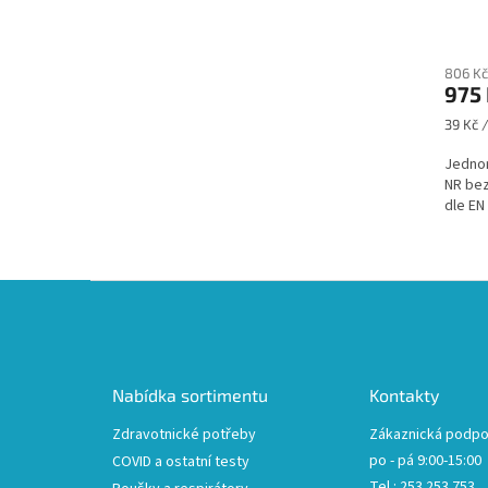
806 Kč
975
Měrná
39 Kč /
cena:
Jednor
NR bez
dle EN
Z
á
p
a
t
Nabídka sortimentu
Kontakty
í
Zdravotnické potřeby
Zákaznická podpo
po - pá 9:00-15:00
COVID a ostatní testy
Tel.: 253 253 753