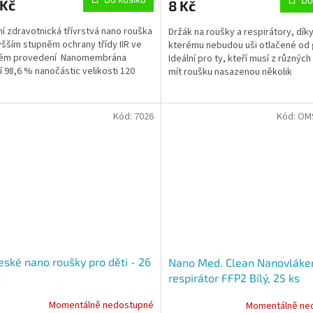
 Kč
8 Kč
ní zdravotnická třívrstvá nano rouška
Držák na roušky a respirátory, dík
yšším stupněm ochrany třídy IIR ve
kterému nebudou uši otlačené od
vém provedení Nanomembrána
Ideální pro ty, kteří musí z různýc
í 98,6 % nanočástic velikosti 120
mít roušku nasazenou několik
rů (tj....
hodin. Velikost a...
Kód:
7026
Kód:
OM
eské nano roušky pro děti - 26
Nano Med. Clean Nanovláke
s
respirátor FFP2 Bílý, 25 ks
Momentálně nedostupné
Momentálně ne
rné