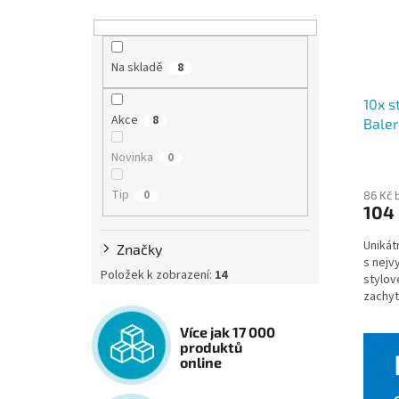
Na skladě
8
10x s
Akce
8
Baler
Novinka
0
Průmě
hodno
Tip
produ
0
86 Kč 
104
je
5,0
Unikát
z
Značky
s nejv
5
Položek k zobrazení:
14
stylo
hvězdi
zachyt
nanomet
Více jak 17 000
produktů
online