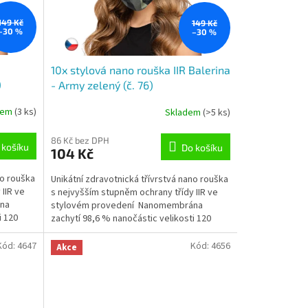
149 Kč
149 Kč
–30 %
–30 %
10x stylová nano rouška IIR Balerina
)
- Army zelený (č. 76)
dem
(3 ks)
Skladem
(>5 ks)
Průměrné
hodnocení
produktu
86 Kč bez DPH
 košíku
Do košíku
104 Kč
je
5,0
no rouška
Unikátní zdravotnická třívrstvá nano rouška
z
IIR ve
s nejvyšším stupněm ochrany třídy IIR ve
5
na
stylovém provedení Nanomembrána
hvězdiček.
i 120
zachytí 98,6 % nanočástic velikosti 120
nanometrů (tj....
Kód:
4647
Kód:
4656
Akce