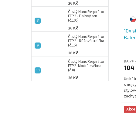
26 Kč
r
u
o
k
Český NanoRespirátor
FFP2 - Fialový sen
d
t
(č.106)
u
ů
26 Kč
10x s
k
Český NanoRespirátor
Baler
t
FFP2 - Růžová srdíčka
ů
(č.15)
Průmě
26 Kč
hodno
produ
Český NanoRespirátor
86 Kč 
FFP2 -Modrá květina
104
je
(č.8)
5,0
26 Kč
Unikát
z
s nejv
5
stylo
hvězdi
zachyt
nanome
Akce