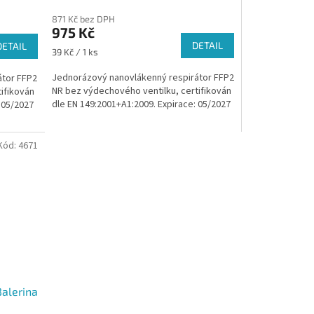
871 Kč bez DPH
975 Kč
DETAIL
DETAIL
Měrná
39 Kč / 1 ks
cena:
Jednorázový nanovlákenný respirátor FFP2
átor FFP2
NR bez výdechového ventilku, certifikován
ifikován
dle EN 149:2001+A1:2009. Expirace: 05/2027
 05/2027
Kód:
4671
Balerina