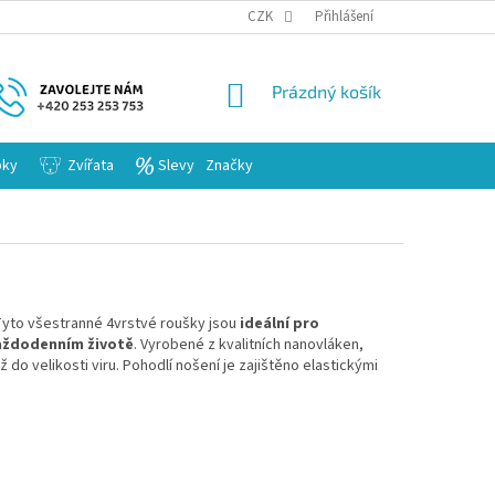
KARIERA
CZK
Přihlášení
NÁKUPNÍ
Prázdný košík
KOŠÍK
bky
Zvířata
Slevy
Značky
 Tyto všestranné 4vrstvé roušky jsou
ideální pro
každodenním životě
. Vyrobené z kvalitních nanovláken,
ž do velikosti viru.
Pohodlí nošení je zajištěno elastickými