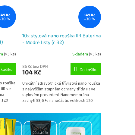
149 Kč
149 Kč
–30 %
–30 %
10x stylová nano rouška IIR Balerina
8)
- Modré listy (č.32)
em
(>5 ks)
Skladem
(>5 ks)
Průměrné
hodnocení
produktu
86 Kč bez DPH
 košíku
Do košíku
104 Kč
je
5,0
no rouška
Unikátní zdravotnická třívrstvá nano rouška
z
IIR ve
s nejvyšším stupněm ochrany třídy IIR ve
5
na
stylovém provedení Nanomembrána
hvězdiček.
i 120
zachytí 98,6 % nanočástic velikosti 120
nanometrů...