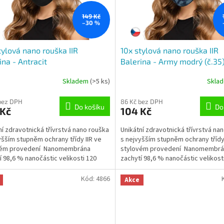
149 Kč
–30 %
tylová nano rouška IIR
10x stylová nano rouška IIR
ina - Antracit
Balerina - Army modrý (č.35
Skladem
(>5 ks)
Skla
rné
Průměrné
cení
hodnocení
ktu
produktu
bez DPH
86 Kč bez DPH
Do košíku
Do
 Kč
104 Kč
je
3,0
ní zdravotnická třívrstvá nano rouška
Unikátní zdravotnická třívrstvá na
z
yšším stupněm ochrany třídy IIR ve
s nejvyšším stupněm ochrany třídy 
5
vém provedení Nanomembrána
stylovém provedení Nanomembrá
ček.
hvězdiček.
í 98,6 % nanočástic velikosti 120
zachytí 98,6 % nanočástic velikost
trů...
nanometrů (tj....
Kód:
4866
Akce