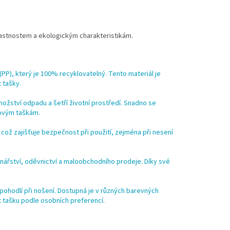
lastnostem a ekologickým charakteristikám.
(PP), který je 100% recyklovatelný. Tento materiál je
 tašky.
nožství odpadu a šetří životní prostředí. Snadno se
tovým taškám.
, což zajišťuje bezpečnost při použití, zejména při nesení
inářství, oděvnictví a maloobchodního prodeje. Díky své
 pohodlí při nošení. Dostupná je v různých barevných
t tašku podle osobních preferencí.