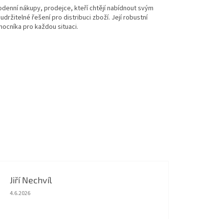
dodenní nákupy, prodejce, kteří chtějí nabídnout svým
udržitelné řešení pro distribuci zboží. Její robustní
mocníka pro každou situaci.
Jiří Nechvíl
Hodnocení obchodu je 5 z 5 hvězdiček.
4.6.2026