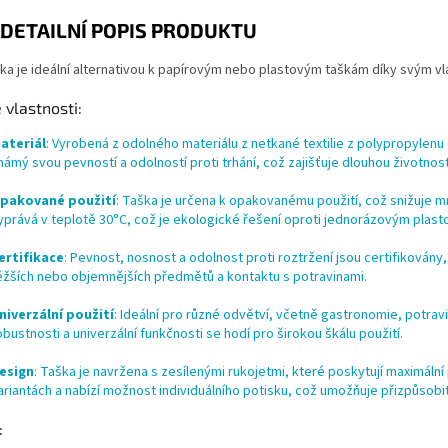
DETAILNÍ POPIS PRODUKTU
ka je ideální alternativou k papírovým nebo plastovým taškám díky svým v
 vlastnosti:
ateriál
: Vyrobená z odolného materiálu z netkané textilie z polypropylenu 
námý svou pevností a odolností proti trhání, což zajišťuje dlouhou životnost
pakované použití
: Taška je určena k opakovanému použití, což snižuje m
yprává v teplotě 30°C, což je ekologické řešení oproti jednorázovým plas
ertifikace
: Pevnost, nosnost a odolnost proti roztržení jsou certifikovány
ěžších nebo objemnějších předmětů a kontaktu s potravinami.
niverzální použití
: Ideální pro různé odvětví, včetně gastronomie, potrav
obustnosti a univerzální funkčnosti se hodí pro širokou škálu použití.
esign
: Taška je navržena s zesílenými rukojetmi, které poskytují maximální
ariantách a nabízí možnost individuálního potisku, což umožňuje přizpůsobi
: