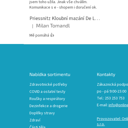
jsem toho užila. Jinak vše chválím.
Komunikace s e - shopem i doručení ok.
Priessnitz Kloubní mazání De Luxe, 200ml
Milan Tomandl
|
Hodnocení produktu je 5 z 5 hvězdiček.
Mě pomáhá 👍
Z
á
p
a
t
Nabídka sortimentu
Kontakty
í
Zdravotnické potřeby
Zákaznická podpo
po - pá 9:00-15:00
COVID a ostatní testy
Tel.: 253 253 753
Roušky a respirátory
E-mail:
info@onlin
Dezinfekce a drogerie
Doplňky stravy
Provozovatel: Onl
Zdraví
s.r.o.
Části těla