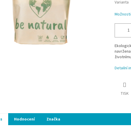
Varianta
Možnosti
Ekologick
navržena
životnímu
Detailní 
TISK
is
Hodnocení
Značka