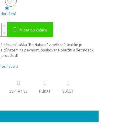
 doručení
Přidat do košíku
á nákupní taška "Be Natural" z netkané textilie je
 s důrazem na pevnost, opakované použití a šetrnost k
 prostředí.
informace
ZEPTAT SE
HLÍDAT
SDÍLET