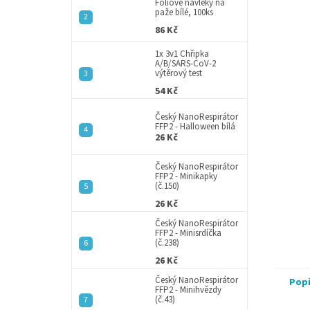
a
Fóliové návleky na
paže bílé, 100ks
n
86 Kč
e
l
1x 3v1 Chřipka
A/B/SARS-CoV-2
výtěrový test
54 Kč
Český NanoRespirátor
FFP2 - Halloween bílá
26 Kč
Český NanoRespirátor
FFP2 - Minikapky
(č.150)
26 Kč
Český NanoRespirátor
FFP2 - Minisrdíčka
(č.238)
26 Kč
Český NanoRespirátor
Pop
FFP2 - Minihvězdy
(č.43)