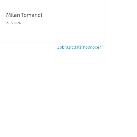
Milan Tomandl
Hodnocení obchodu je 5 z 5 hvězdiček.
27.5.2026
Zobrazit další hodnocení