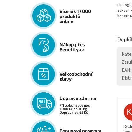
Ekologic
zákazník
Více jak 17 000
konstruk
produktů
online
Doplň
Nákup přes
Benefity.cz
Kate
Záru
EAN
:
Velkoobchodní
Distr
slevy
Doprava zdarma
Při objednávce nad
1 800 Kč do 10 kg.
Doprava od 65 Kč.
Rych
Bonusový program