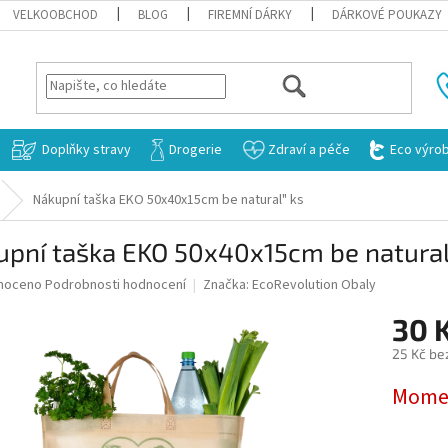
VELKOOBCHOD
BLOG
FIREMNÍ DÁRKY
DÁRKOVÉ POUKAZY
HLEDAT
Doplňky stravy
Drogerie
Zdraví a péče
Eco výro
Nákupní taška EKO 50x40x15cm be natural" ks
upní taška EKO 50x40x15cm be natural
né
noceno
Podrobnosti hodnocení
Značka:
EcoRevolution Obaly
ní
30 
u
25 Kč be
Měrná
Momen
cena:
ek.