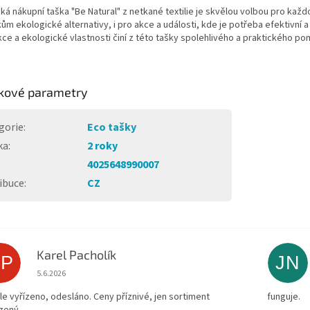
ká nákupní taška "Be Natural" z netkané textilie je skvělou volbou pro kaž
ům ekologické alternativy, i pro akce a události, kde je potřeba efektivní a 
ce a ekologické vlastnosti činí z této tašky spolehlivého a praktického po
kové parametry
gorie
:
Eco tašky
ka
:
2 roky
4025648990007
ibuce
:
CZ
Karel Pacholík
KP
JN
Hodnocení obchodu je 4 z 5 hvězdiček.
5.6.2026
le vyřízeno, odesláno. Ceny příznivé, jen sortiment
funguje.