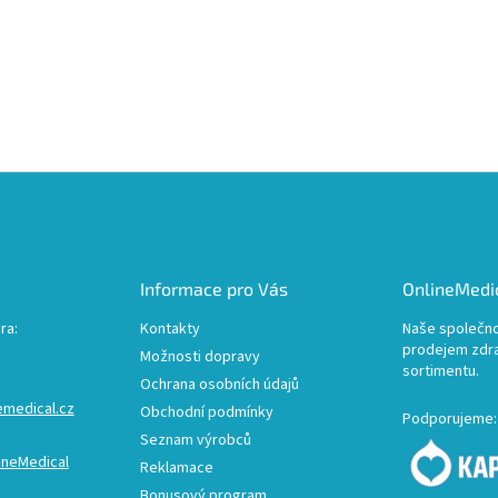
Informace pro Vás
OnlineMedic
ra:
Kontakty
Naše společno
prodejem zdr
Možnosti dopravy
sortimentu.
Ochrana osobních údajů
emedical.cz
Obchodní podmínky
Podporujeme:
Seznam výrobců
ineMedical
Reklamace
Bonusový program