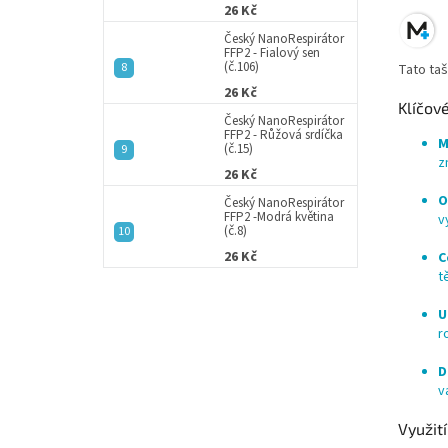
26 Kč
Český NanoRespirátor
FFP2 - Fialový sen
(č.106)
Tato taš
26 Kč
Klíčové
Český NanoRespirátor
FFP2 - Růžová srdíčka
M
(č.15)
z
26 Kč
O
Český NanoRespirátor
FFP2 -Modrá květina
v
(č.8)
26 Kč
C
t
U
r
D
v
Využití