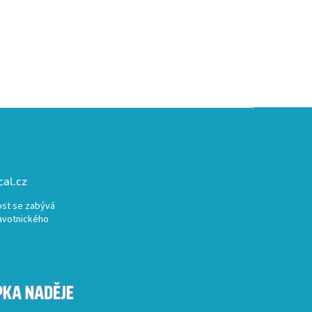
al.cz
st se zabývá
avotnického