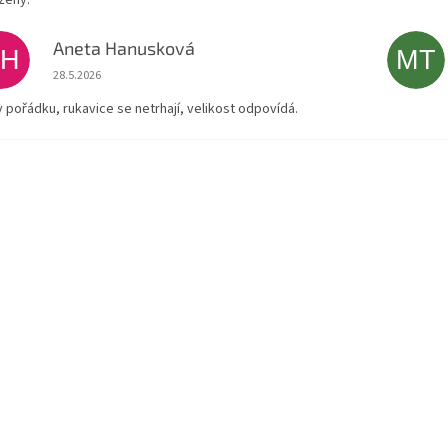
zený.
Aneta Hanusková
AH
MT
Hodnocení obchodu je 5 z 5 hvězdiček.
28.5.2026
v pořádku, rukavice se netrhají, velikost odpovídá.