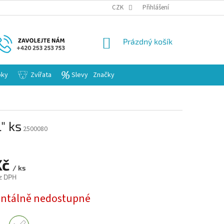
KARIERA
CZK
Přihlášení
NÁKUPNÍ
Prázdný košík
KOŠÍK
bky
Zvířata
Slevy
Značky
" ks
2500080
Kč
/ ks
z DPH
tálně nedostupné