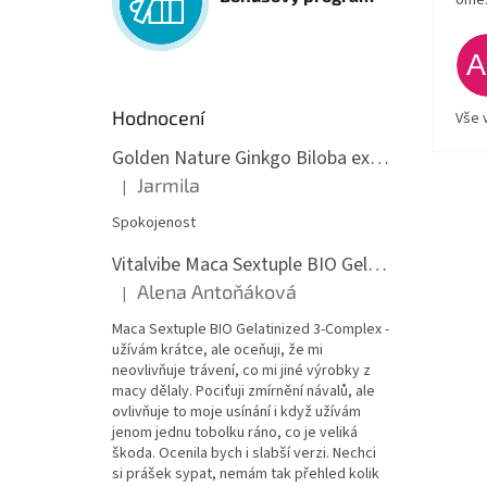
ome
Hodnocení
Vše 
Golden Nature Ginkgo Biloba extrakt 50:1 60mg, 100 kapslí
Jarmila
|
Hodnocení produktu je 5 z 5 hvězdiček.
Spokojenost
Vitalvibe Maca Sextuple BIO Gelatinized 3-Complex, 60 kapslí
Alena Antoňáková
|
Hodnocení produktu je 5 z 5 hvězdiček.
Maca Sextuple BIO Gelatinized 3-Complex -
užívám krátce, ale oceňuji, že mi
neovlivňuje trávení, co mi jiné výrobky z
macy dělaly. Pociťuji zmírnění návalů, ale
ovlivňuje to moje usínání i když užívám
jenom jednu tobolku ráno, co je veliká
škoda. Ocenila bych i slabší verzi. Nechci
si prášek sypat, nemám tak přehled kolik