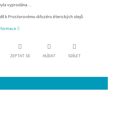
byla vyprodána…
díl k Prostorovému difuzéru éterických olejů.
informace
ZEPTAT SE
HLÍDAT
SDÍLET