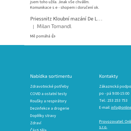
jsem toho užila. Jinak vše chválím.
Komunikace s e - shopem i doručení ok.
Priessnitz Kloubní mazání De Luxe, 200ml
Milan Tomandl
|
Hodnocení produktu je 5 z 5 hvězdiček.
Mě pomáhá 👍
Z
á
p
a
t
Nabídka sortimentu
Kontakty
í
Zdravotnické potřeby
Zákaznická podpo
po - pá 9:00-15:00
COVID a ostatní testy
Tel.: 253 253 753
Roušky a respirátory
E-mail:
info@onlin
Dezinfekce a drogerie
Doplňky stravy
Provozovatel: Onl
Zdraví
s.r.o.
Části těla