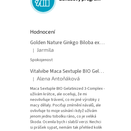
Hodnocení
Golden Nature Ginkgo Biloba extrakt 50:1 60mg, 100 kapslí
Jarmila
|
Hodnocení produktu je 5 z 5 hvězdiček.
Spokojenost
Vitalvibe Maca Sextuple BIO Gelatinized 3-Complex, 60 kapslí
Alena Antoňáková
|
Hodnocení produktu je 5 z 5 hvězdiček.
Maca Sextuple BIO Gelatinized 3-Complex -
užívám krátce, ale oceňuji, že mi
neovlivňuje trávení, co mi jiné výrobky z
macy dělaly. Pociťuji zmírnění návalů, ale
ovlivňuje to moje usínání i když užívám
jenom jednu tobolku ráno, co je veliká
škoda. Ocenila bych i slabší verzi. Nechci
si prášek sypat, nemám tak přehled kolik