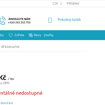
KARIERA
CZK
Přihlášení
NÁKUPNÍ
Prázdný košík
KOŠÍK
bky
Zvířata
Slevy
Značky
 díl klobouček
 Kč
/ ks
ez DPH
tálně nedostupné
 doručení