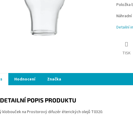
Položka 
Náhradní 
Detailní 
TISK
is
Hodnocení
Značka
DETAILNÍ POPIS PRODUKTU
 klobouček na Prostorový difuzér éterických olejů T0320.