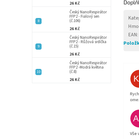
Doplň
26 Kč
Český NanoRespirátor
FFP2 - Fialový sen
Kate
(č.106)
Hmo
26 Kč
EAN
:
Český NanoRespirátor
FFP2 - Růžová srdíčka
Položk
(č.15)
26 Kč
Český NanoRespirátor
FFP2 -Modrá květina
(č.8)
26 Kč
Rych
ome
Vše 