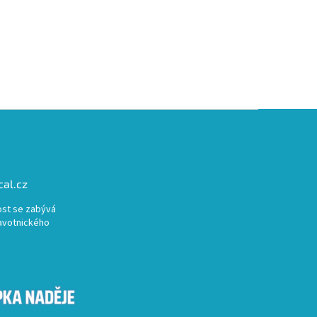
al.cz
st se zabývá
avotnického