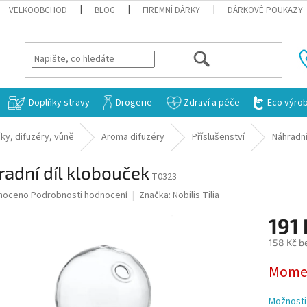
VELKOOBCHOD
BLOG
FIREMNÍ DÁRKY
DÁRKOVÉ POUKAZY
HLEDAT
Doplňky stravy
Drogerie
Zdraví a péče
Eco výro
ky, difuzéry, vůně
Aroma difuzéry
Příslušenství
Náhradní
adní díl klobouček
T0323
né
noceno
Podrobnosti hodnocení
Značka:
Nobilis Tilia
ní
191
u
158 Kč b
Měrná
Momen
cena:
ek.
Možnosti