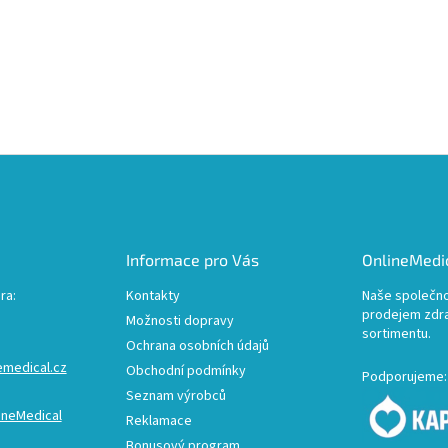
Informace pro Vás
OnlineMedic
ra:
Kontakty
Naše společno
prodejem zdr
Možnosti dopravy
sortimentu.
Ochrana osobních údajů
emedical.cz
Obchodní podmínky
Podporujeme:
Seznam výrobců
ineMedical
Reklamace
Bonusový program