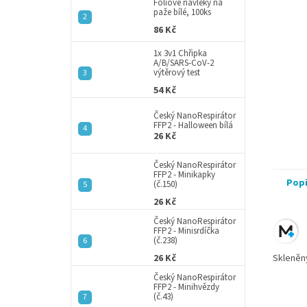
a
Fóliové návleky na
paže bílé, 100ks
n
86 Kč
e
l
1x 3v1 Chřipka
A/B/SARS-CoV-2
výtěrový test
54 Kč
Český NanoRespirátor
FFP2 - Halloween bílá
26 Kč
Český NanoRespirátor
FFP2 - Minikapky
Pop
(č.150)
26 Kč
Český NanoRespirátor
FFP2 - Minisrdíčka
(č.238)
26 Kč
Skleněný
Český NanoRespirátor
FFP2 - Minihvězdy
(č.43)