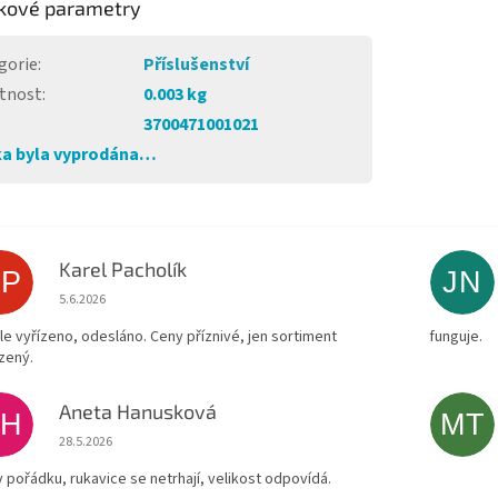
kové parametry
gorie
:
Příslušenství
tnost
:
0.003 kg
3700471001021
a byla vyprodána…
Karel Pacholík
KP
JN
Hodnocení obchodu je 4 z 5 hvězdiček.
5.6.2026
le vyřízeno, odesláno. Ceny příznivé, jen sortiment
funguje.
zený.
Aneta Hanusková
AH
MT
Hodnocení obchodu je 5 z 5 hvězdiček.
28.5.2026
v pořádku, rukavice se netrhají, velikost odpovídá.