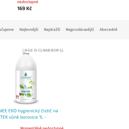
nedostupné
169 Kč
učujeme
Nejlevnější
Nejdražší
Nejprodávanější
Abecedně
Kód:
IS-CL-NAB-BOR-1L
EE EKO hygienický čistič na
EK vůně borovice 1L -
dní náplň
Momentálně nedostupné