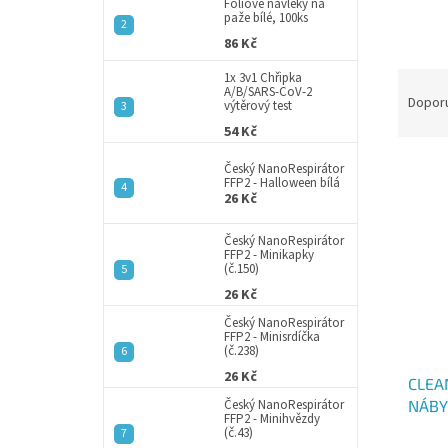
a
Fóliové návleky na
paže bílé, 100ks
n
86 Kč
e
l
Ř
1x 3v1 Chřipka
A/B/SARS-CoV-2
a
Dopor
výtěrový test
z
54 Kč
e
V
n
Český NanoRespirátor
FFP2 - Halloween bílá
ý
í
26 Kč
p
p
i
r
Český NanoRespirátor
s
o
FFP2 - Minikapky
(č.150)
p
d
26 Kč
r
u
o
k
Český NanoRespirátor
FFP2 - Minisrdíčka
d
t
(č.238)
u
ů
26 Kč
CLEAN
k
NÁBYT
Český NanoRespirátor
t
FFP2 - Minihvězdy
náhra
ů
(č.43)