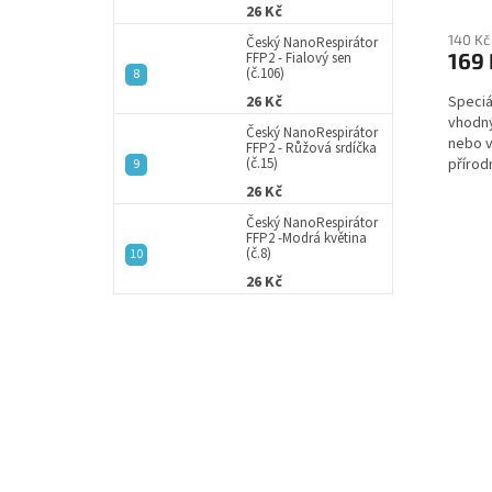
26 Kč
140 Kč
Český NanoRespirátor
169 
FFP2 - Fialový sen
(č.106)
Speciá
26 Kč
vhodný
Český NanoRespirátor
nebo v
FFP2 - Růžová srdíčka
přírod
(č.15)
rostli
26 Kč
Český NanoRespirátor
FFP2 -Modrá květina
(č.8)
26 Kč