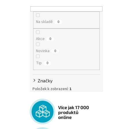
Na skladě
0
Akce
0
Novinka
0
Tip
0
Značky
Položek k zobrazení:
1
Více jak 17 000
produktů
online