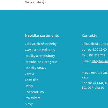
Mě pomáhá 👍
Z
á
p
a
t
Nabídka sortimentu
Kontakty
í
Zdravotnické potřeby
Zákaznická podpo
po - pá 9:00-15:00
COVID a ostatní testy
Tel.: 253 253 753
Roušky a respirátory
E-mail:
info@onlin
Dezinfekce a drogerie
Doplňky stravy
Provozovatel: Onl
Zdraví
s.r.o.
Části těla
Kodaňská 1441/46,
Dárky
101 00 Praha 10
Eco produkty
Pro zvířata
Slevy