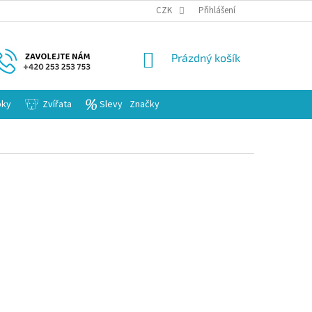
KARIERA
CZK
Přihlášení
NÁKUPNÍ
Prázdný košík
KOŠÍK
bky
Zvířata
Slevy
Značky