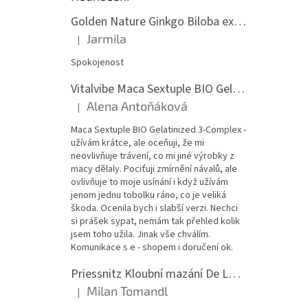
Golden Nature Ginkgo Biloba extrakt 50:1 60mg, 100 kapslí
Jarmila
|
Hodnocení produktu je 5 z 5 hvězdiček.
Spokojenost
Vitalvibe Maca Sextuple BIO Gelatinized 3-Complex, 60 kapslí
Alena Antoňáková
|
Hodnocení produktu je 5 z 5 hvězdiček.
Maca Sextuple BIO Gelatinized 3-Complex -
užívám krátce, ale oceňuji, že mi
neovlivňuje trávení, co mi jiné výrobky z
macy dělaly. Pociťuji zmírnění návalů, ale
ovlivňuje to moje usínání i když užívám
jenom jednu tobolku ráno, co je veliká
škoda. Ocenila bych i slabší verzi. Nechci
si prášek sypat, nemám tak přehled kolik
jsem toho užila. Jinak vše chválím.
Komunikace s e - shopem i doručení ok.
Priessnitz Kloubní mazání De Luxe, 200ml
Milan Tomandl
|
Hodnocení produktu je 5 z 5 hvězdiček.