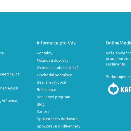
Informace pro Vás
OnlineMedic
ra:
Kontakty
Naše společno
prodejem zdr
Možnosti dopravy
sortimentu.
Ochrana osobních údajů
emedical.cz
Obchodní podmínky
Podporujeme:
Seznam výrobců
ineMedical
Reklamace
Bonusový program
 Vršovice,
Blog
Kariera
Spolupráce s dodavateli
Spolupráce s influencery