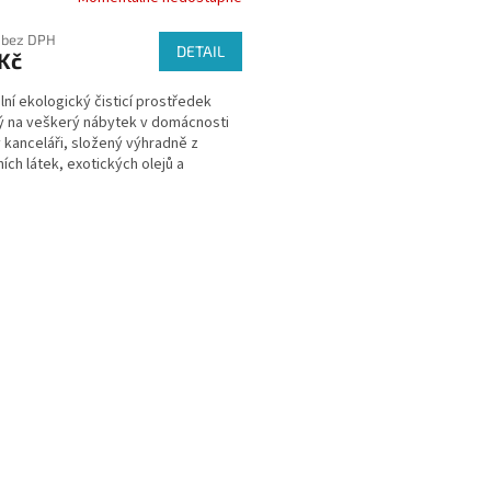
 bez DPH
DETAIL
Kč
lní ekologický čisticí prostředek
 na veškerý nábytek v domácnosti
 kanceláři, složený výhradně z
ních látek, exotických olejů a
nných výtažků.
O
v
l
á
d
a
c
í
p
r
v
k
y
v