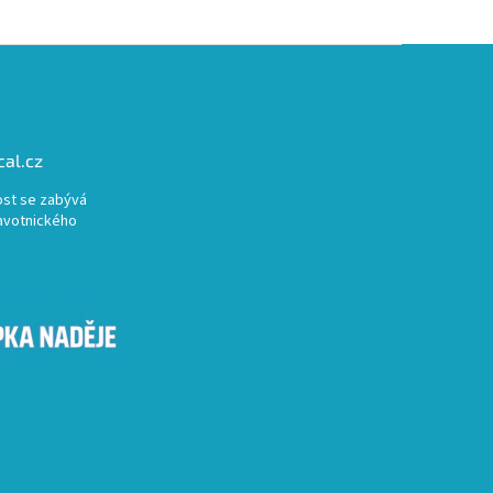
al.cz
st se zabývá
avotnického