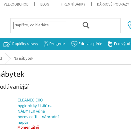
VELKOOBCHOD
BLOG
FIREMNÍ DÁRKY
DÁRKOVÉ POUKAZY
HLEDAT
Doplňky stravy
Drogerie
Zdraví a péče
Eco výro
id
Na nábytek
nábytek
odávanější
CLEANEE EKO
hygienický čistič na
NÁBYTEK vůně
borovice 1L - náhradní
náplň
Momentálně