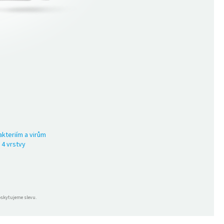
akteriím a virům
4 vrstvy
oskytujeme slevu.