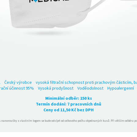
2
Český výrobce
vysoká filtrační schopnost proti prachovým částicím, b
trační účinnost 95%
Vysoká prodyšnost
Voděodolnost
Hypoalergenní
Minimální odběr: 150 ks
Termín dodání: 7 pracovních dnů
Ceny od 11,50 Kč bez DPH
s nanoroušky s vlastním logem se bude odvíjet od celkového počtu objednaných kusů. Při větším odběru p