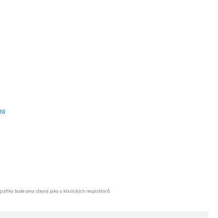
NI
rafiky bude cena stejná jako u klasických respirátorů