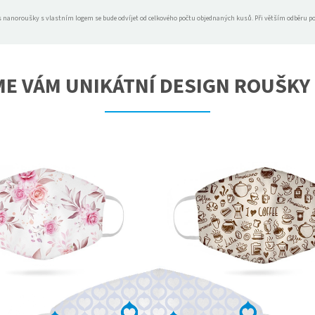
s nanoroušky s vlastním logem se bude odvíjet od celkového počtu objednaných kusů. Při větším odběru p
E VÁM UNIKÁTNÍ DESIGN ROUŠKY 