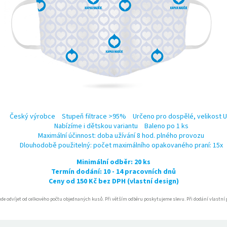
Český výrobce
Stupeň filtrace >95%
Určeno pro dospělé, velikost U
Nabízíme i dětskou variantu
Baleno po 1 ks
Maximální účinnost: doba užívání 8 hod. plného provozu
Dlouhodobě použitelný: počet maximálního opakovaného praní: 15x
Minimální odběr: 20 ks
Termín dodání: 10 - 14 pracovních dnů
Ceny od 150 Kč bez DPH (vlastní design)
e odvíjet od celkového počtu objednaných kusů. Při větším odběru poskytujeme slevu. Při dodání vlastní g