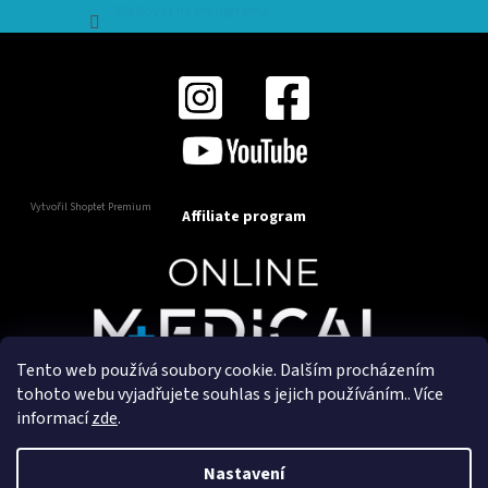
Sledovat na Instagramu
Vytvořil Shoptet Premium
Affiliate program
Tento web používá soubory cookie. Dalším procházením
Copyright 2025
OnlineMedical.cz
. Všechna práva
tohoto webu vyjadřujete souhlas s jejich používáním.. Více
vyhrazena.
informací
zde
.
Vytvořil a marketingově zajišťuje
HyperGroup.cz
Nastavení