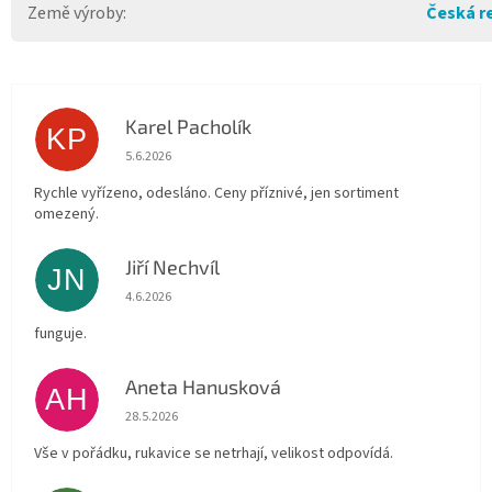
Země výroby
:
Česká r
Karel Pacholík
KP
Hodnocení obchodu je 4 z 5 hvězdiček.
5.6.2026
Rychle vyřízeno, odesláno. Ceny příznivé, jen sortiment
omezený.
Jiří Nechvíl
JN
Hodnocení obchodu je 5 z 5 hvězdiček.
4.6.2026
funguje.
Aneta Hanusková
AH
Hodnocení obchodu je 5 z 5 hvězdiček.
28.5.2026
Vše v pořádku, rukavice se netrhají, velikost odpovídá.