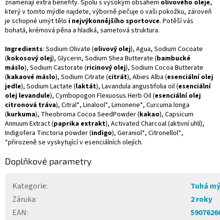
znamenají extra benefity. Spolu s vysokým obsahem
olivového oleje
,
který v tomto mýdle najdete, výborně pečuje o vaši pokožku, zároveň
je schopné umýt tělo
i nejvýkonnějšího sportovce
. Potěší vás
bohatá, krémová pěna a hladká, sametová struktura.
Ingredients
: Sodium Olivate (
olivový olej
), Agua, Sodium Cocoate
(
kokosový olej
), Glycerin, Sodium Shea Butterate (
bambucké
máslo
), Sodium Castorate (
ricinový olej
), Sodium Cocoa Butterate
(
kakaové máslo
), Sodium Citrate (
citrát
), Abies Alba (
esenciální olej
jedle
), Sodium Lactate (
laktát
), Lavandula angustifolia oil (
esenciální
olej levandule
), Cymbopogon Flexuosus Herb Oil (
esenciální olej
citronová tráva
), Citral*, Linalool*, Limonene*, Curcuma longa
(
kurkuma
), Theobroma Cocoa SeedPowder (
kakao
), Capsicum
Annuum Extract (
paprika extrakt
), Activated Charcoal (aktivní uhlí),
Indigofera Tinctoria powder (
indigo
), Geraniol*, Citronellol*,
*přirozeně se vyskytující v esenciálních olejích.
Doplňkové parametry
Kategorie
:
Tuhá mý
Záruka
:
2 roky
EAN
:
5907626