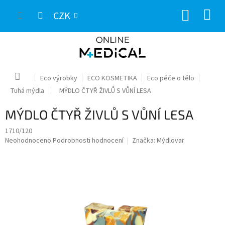
Přejít
NÁKUP
na
CZK
obsah
KOŠÍK
Domů
Eco výrobky
ECO KOSMETIKA
Eco péče o tělo
Tuhá mýdla
MÝDLO ČTYŘ ŽIVLŮ S VŮNÍ LESA
MÝDLO ČTYŘ ŽIVLŮ S VŮNÍ LESA
1710/120
Průměrné
Neohodnoceno
Podrobnosti hodnocení
Značka:
Mýdlovar
hodnocení
produktu
je
0,0
z
5
hvězdiček.