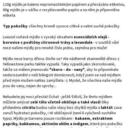
120g mýdlo je baleno nepromastitelným papírem a převázáno etiketou,
60g mýdlo je v sáčku z recyklovaného papíru a na něm je připevněna
etiketa.
Typ pokožky
: všechny kromě vysoce citlivé a velmi suché pokožky.
Luxusní voňavé mýdlo s vysoký obsahem
esenciálních olejů -
borovice
s podtóny citronové trávy a levandule
- v soutěži vůní
mezi našimi mýdly pro mnohé číslo jedna, zejména pro muže!
Mýdlo nese barvy dřeva. Divíte se? Ale nádherné zkamenělé dřevo z
Yellowstone parku takhle vypadá. Taky vypadá jako zkorodované,
takže se málem jmenovalo
"skoro - do - vany"
, aby to připomínalo
nedorozumění v naší bilingvní domácnosti, když jsem se nad mýdlem
před mým mužem nahlas zamýšlela :-). Myslel, že všechna naše mýdla
jsou do vany, nejen do sprchy...
Nebudete jej moci přestat čichat - ještě štěstí, že tímto mýdlem
můžete umývat
celé tělo včetně obličeje a také vlasů
! Díky
přidanému
citrátu
budou vaše vlasy bez zbytků mýdla a
laktát
zase
zaručí hydrataci pokožky, i té obličejové (není-li vyloženě suchého
typu). Mýdlo je barveno pouze rostlinami -
kakaem, extraktem
papriky, kukkumou, aktivním uhlím a indigem
, které pro pokožku