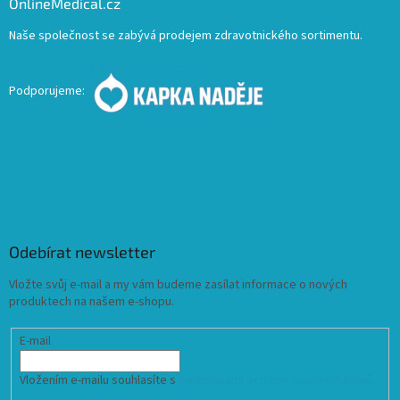
OnlineMedical.cz
Naše společnost se zabývá prodejem zdravotnického sortimentu.
Podporujeme:
Odebírat newsletter
Vložte svůj e-mail a my vám budeme zasílat informace o nových
produktech na našem e-shopu.
E-mail
Vložením e-mailu souhlasíte s
podmínkami ochrany osobních údajů