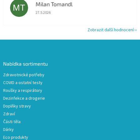
Milan Tomandl
MT
Hodnocení obchodu je 5 z 5 hvězdiček.
27.5.2026
Zobrazit další hodnocení
Z
á
p
a
Nabídka sortimentu
t
Zdravotnické potřeby
í
COVID a ostatní testy
Roušky a respirátory
Dezinfekce a drogerie
Doplňky stravy
Zdraví
Části těla
Dárky
Eco produkty