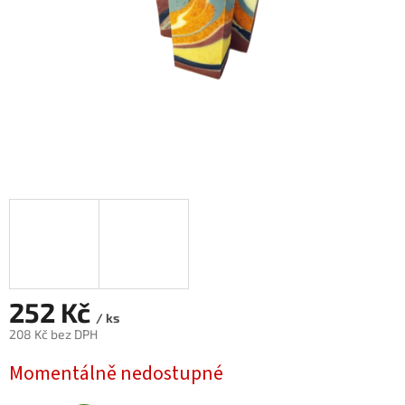
252 Kč
/ ks
208 Kč bez DPH
Měrná
Momentálně nedostupné
cena: