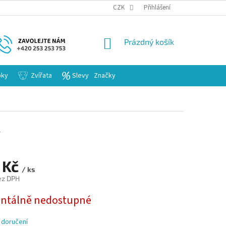
KARIERA
CZK
Přihlášení
NÁKUPNÍ
Prázdný košík
KOŠÍK
bky
Zvířata
Slevy
Značky
1
 Kč
/ ks
ez DPH
tálně nedostupné
 doručení