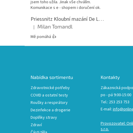
jsem toho užila. Jinak vše chválím.
Komunikace s e - shopem i doručení ok.
Priessnitz Kloubní mazání De Luxe, 200ml
Milan Tomandl
|
Hodnocení produktu je 5 z 5 hvězdiček.
Mě pomáhá 👍
Z
á
p
a
t
Nabídka sortimentu
Kontakty
í
Zdravotnické potřeby
Zákaznická podpo
po - pá 9:00-15:00
COVID a ostatní testy
Tel.: 253 253 753
Roušky a respirátory
E-mail:
info@onlin
Dezinfekce a drogerie
Doplňky stravy
Provozovatel: Onl
Zdraví
s.r.o.
Části těla