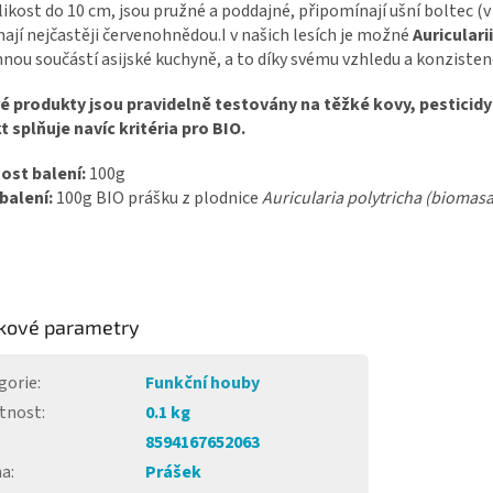
likost do 10 cm, jsou pružné a poddajné, připomínají ušní boltec (v 
ají nejčastěji červenohnědou.I v našich lesích je možné
Auricularii
ou součástí asijské kuchyně, a to díky svému vzhledu a konzistenci. 
é produkty jsou pravidelně testovány na těžké kovy, pesticidy 
 splňuje navíc kritéria pro BIO.
st balení:
100g
balení:
100g BIO prášku z plodnice
Auricularia polytricha (bioma
kové parametry
gorie
:
Funkční houby
tnost
:
0.1 kg
8594167652063
ma
:
Prášek