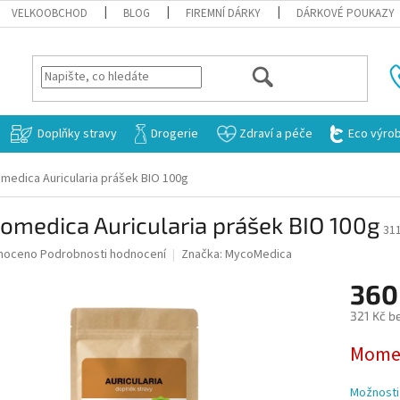
VELKOOBCHOD
BLOG
FIREMNÍ DÁRKY
DÁRKOVÉ POUKAZY
HLEDAT
Doplňky stravy
Drogerie
Zdraví a péče
Eco výro
medica Auricularia prášek BIO 100g
omedica Auricularia prášek BIO 100g
31
né
noceno
Podrobnosti hodnocení
Značka:
MycoMedica
ní
360
u
321 Kč b
Měrná
Momen
cena:
ek.
Možnosti