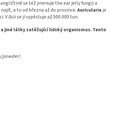
angličtině se též jmenuje the ear jelly fungi) a
najít, a to od března až do prosince.
Auricularia
je
V Asii se jí vypěstuje až 500 000 tun.
a jiné látky zatěžující lidský organismus. Tento
sa/powder)