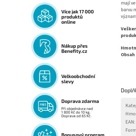
mají ve
barvu m
Více jak 17 000
významn
produktů
online
Vešker
produkt
Nákup přes
Hmotno
Benefity.cz
Obsah 
Velkoobchodní
slevy
Doplň
Doprava zdarma
Kate
Při objednávce nad
1 800 Kč do 10 kg.
Hmo
Doprava od 65 Kč.
EAN
:
For
Bonusový program