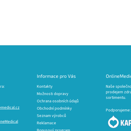
Informace pro Vás
OnlineMedic
ra:
Kontakty
Naše společno
prodejem zdr
Možnosti dopravy
sortimentu.
Ochrana osobních údajů
emedical.cz
Obchodní podmínky
Podporujeme:
Seznam výrobců
ineMedical
Reklamace
Bonusový program