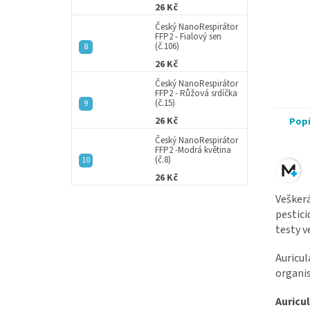
26 Kč
Český NanoRespirátor
FFP2 - Fialový sen
(č.106)
26 Kč
Český NanoRespirátor
FFP2 - Růžová srdíčka
(č.15)
26 Kč
Pop
Český NanoRespirátor
FFP2 -Modrá květina
(č.8)
26 Kč
Veškerá
pestici
testy v
Auricul
organis
Auricu