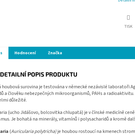
Detailní 
TISK
is
Hodnocení
Značka
DETAILNÍ POPIS PRODUKTU
 houbová surovina je testována v německé nezávislé laboratoři Ag
dů a člověku nebezpečných mikroorganismů, PAHs a radioaktivitu. 
elmi důležité.
aria (ucho Jidášovo, bolcovitka chlupatá) je v čínské medicíně cen
mus. Je bohatá na minerály, vitamínů i polysacharidů a kromě dal
laria
(
Auricularia polytricha)
je houbou rostoucí na kmenech stromů,