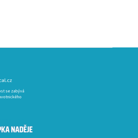
al.cz
st se zabývá
avotnického