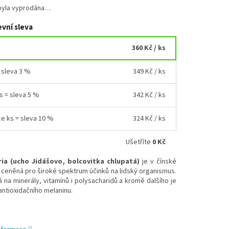
byla vyprodána…
vní sleva
360 Kč
/ ks
= sleva 3 %
349 Kč
/ ks
ks = sleva 5 %
342 Kč
/ ks
ce ks = sleva 10 %
324 Kč
/ ks
Ušetříte
0 Kč
ria (ucho Jidášovo, bolcovitka chlupatá)
je v čínské
ceněná pro široké spektrum účinků na lidský organismus.
 na minerály, vitamínů i polysacharidů a kromě dalšího je
antioxidačního melaninu.