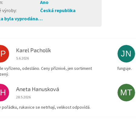
n
:
Ano
 výroby
:
Česká republika
a byla vyprodána…
Karel Pacholík
KP
JN
Hodnocení obchodu je 4 z 5 hvězdiček.
5.6.2026
le vyřízeno, odesláno. Ceny příznivé, jen sortiment
funguje.
zený.
Aneta Hanusková
AH
MT
Hodnocení obchodu je 5 z 5 hvězdiček.
28.5.2026
v pořádku, rukavice se netrhají, velikost odpovídá.