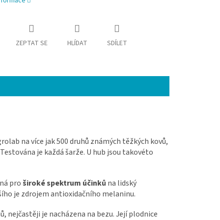
informace
ZEPTAT SE
HLÍDAT
SDÍLET
rolab na více jak 500 druhů známých těžkých kovů,
Testována je každá šarže. U hub jsou takovéto
ěná pro
široké spektrum účinků
na lidský
šího je zdrojem antioxidačního melaninu.
 nejčastěji je nacházena na bezu. Její plodnice