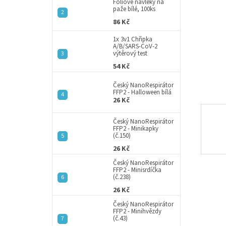
a
Fóliové návleky na
paže bílé, 100ks
n
86 Kč
e
l
1x 3v1 Chřipka
A/B/SARS-CoV-2
výtěrový test
54 Kč
Český NanoRespirátor
FFP2 - Halloween bílá
26 Kč
Český NanoRespirátor
FFP2 - Minikapky
(č.150)
26 Kč
Český NanoRespirátor
FFP2 - Minisrdíčka
(č.238)
26 Kč
Český NanoRespirátor
FFP2 - Minihvězdy
(č.43)