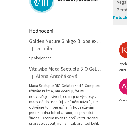
Vega
Země
Položk
Hodnocení
Golden Nature Ginkgo Biloba extrakt 50:1 60mg, 100 kapslí
Jarmila
|
Hodnocení produktu je 5 z 5 hvězdiček.
Spokojenost
Rych
Vitalvibe Maca Sextuple BIO Gelatinized 3-Complex, 60 kapslí
ome
Alena Antoňáková
|
Hodnocení produktu je 5 z 5 hvězdiček.
Maca Sextuple BIO Gelatinized 3-Complex -
užívám krátce, ale oceňuji, že mi
neovlivňuje trávení, co mi jiné výrobky z
Vše 
macy dělaly. Pociťuji zmírnění návalů, ale
ovlivňuje to moje usínání i když užívám
jenom jednu tobolku ráno, co je veliká
škoda. Ocenila bych i slabší verzi. Nechci
si prášek sypat, nemám tak přehled kolik