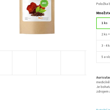
Položka 
Množste
1 ks
2 ks 
3 - 4 
5 a ví
Auricula
medicíně 
Je bohatá
zdrojem 