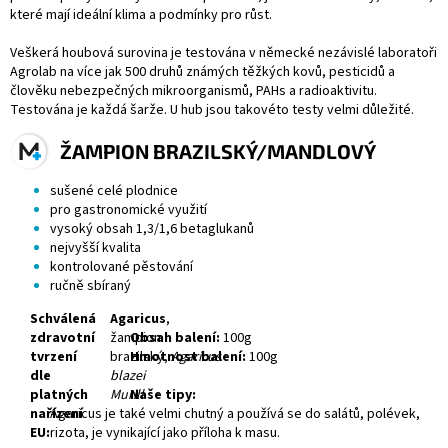
které mají ideální klima a podmínky pro růst.
Veškerá houbová surovina je testována v německé nezávislé laboratoři
Agrolab na více jak 500 druhů známých těžkých kovů, pesticidů a
člověku nebezpečných mikroorganismů, PAHs a radioaktivitu.
Testována je každá šarže. U hub jsou takovéto testy velmi důležité.
ŽAMPION BRAZILSKÝ/MANDLOVÝ
sušené celé plodnice
pro gastronomické využití
vysoký obsah 1,3/1,6 betaglukanů
nejvyšší kvalita
kontrolované pěstování
ručně sbíraný
Schválená
Agaricus
,
zdravotní
žampion
Obsah balení:
100g
tvrzení
brazilský,
Hmotnost balení:
Agaricus
100g
dle
blazei
platných
Murill
Naše tipy:
nařízení
Agaricus je také velmi chutný a používá se do salátů, polévek,
EU:
rizota, je vynikající jako příloha k masu.