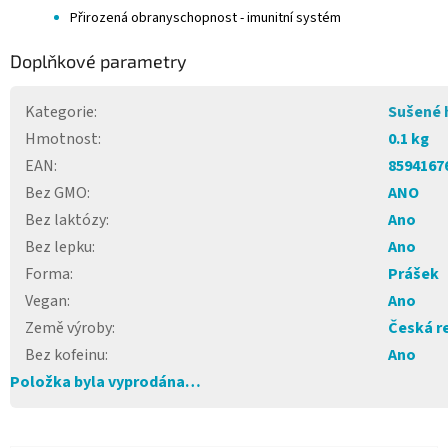
Přirozená obranyschopnost - imunitní systém
Doplňkové parametry
Kategorie
:
Sušené 
Hmotnost
:
0.1 kg
EAN
:
8594167
Bez GMO
:
ANO
Bez laktózy
:
Ano
Bez lepku
:
Ano
Forma
:
Prášek
Vegan
:
Ano
Země výroby
:
Česká r
Bez kofeinu
:
Ano
Položka byla vyprodána…