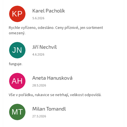
Karel Pacholík
KP
Hodnocení obchodu je 4 z 5 hvězdiček.
5.6.2026
Rychle vyřízeno, odesláno. Ceny příznivé, jen sortiment
omezený.
Jiří Nechvíl
JN
Hodnocení obchodu je 5 z 5 hvězdiček.
4.6.2026
funguje.
Aneta Hanusková
AH
Hodnocení obchodu je 5 z 5 hvězdiček.
28.5.2026
Vše v pořádku, rukavice se netrhají, velikost odpovídá.
Milan Tomandl
MT
Hodnocení obchodu je 5 z 5 hvězdiček.
27.5.2026