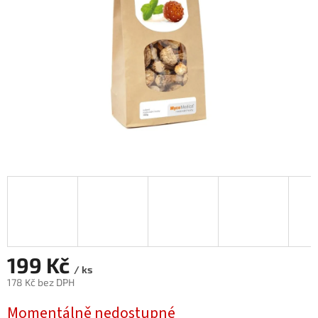
199 Kč
/ ks
178 Kč bez DPH
Měrná
Momentálně nedostupné
cena: