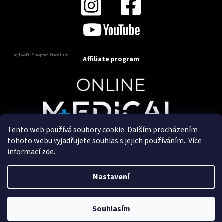
Vytvořil Shoptet Premium
Affiliate program
Tento web používá soubory cookie. Dalším procházením
Copyright 2025
OnlineMedical.cz
. Všechna práva
tohoto webu vyjadřujete souhlas s jejich používáním.. Více
vyhrazena.
informací
zde
.
Vytvořil a marketingově zajišťuje
HyperGroup.cz
Nastavení
Souhlasím