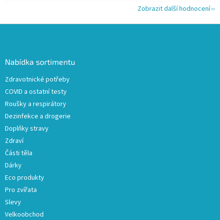
Zobrazit další hodnocení
Z
á
p
a
Nabídka sortimentu
t
Zdravotnické potřeby
í
COVID a ostatní testy
Roušky a respirátory
Dezinfekce a drogerie
Doplňky stravy
Zdraví
Části těla
Dárky
Eco produkty
Pro zvířata
Slevy
Velkoobchod