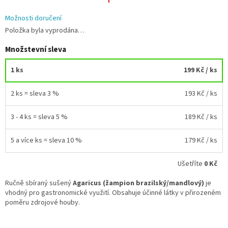
Možnosti doručení
Položka byla vyprodána…
Množstevní sleva
1 ks
199 Kč
/ ks
2 ks = sleva 3 %
193 Kč
/ ks
3 - 4 ks = sleva 5 %
189 Kč
/ ks
5 a více ks = sleva 10 %
179 Kč
/ ks
Ušetříte
0 Kč
Ručně sbíraný sušený
Agaricus (žampion brazilský/mandlový)
je
vhodný pro gastronomické využití. Obsahuje účinné látky v přirozeném
poměru zdrojové houby.