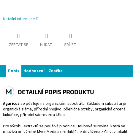
Detailní informace
ZEPTAT SE
HLÍDAT
SDÍLET
Popis
Hodnocení
Značka
DETAILNÍ POPIS PRODUKTU
Agaricus
se pěstuje na organickém substrátu. Základem substrátu je
organická sláma, přírodní hnojivo, pšeničné otruby, organická drcená
kukuřice, přírodní sádrovec a křída.
Pro výrobu extraktů se používá plodnice. Houbová surovina, která se
používá při výrobě MycoMedica produktů, je dovážena z Číny, z lokalit,