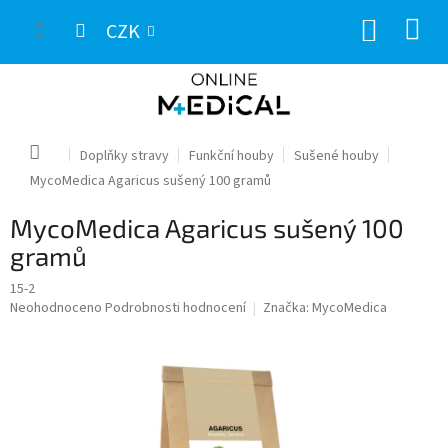
Přejít
NÁKUP
na
CZK
obsah
KOŠÍK
Domů
Doplňky stravy
Funkční houby
Sušené houby
MycoMedica Agaricus sušený 100 gramů
MycoMedica Agaricus sušený 100
gramů
15-2
Průměrné
Neohodnoceno
Podrobnosti hodnocení
Značka:
MycoMedica
hodnocení
produktu
je
0,0
z
5
hvězdiček.