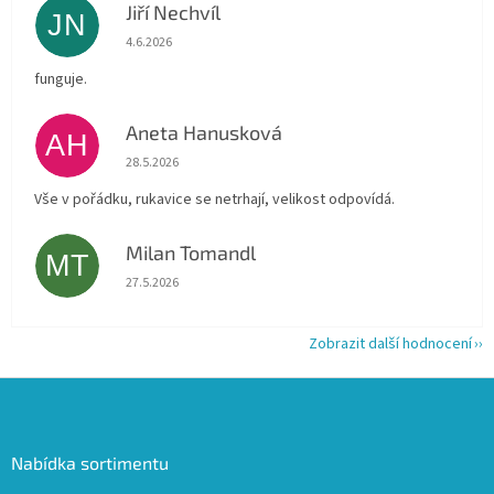
Jiří Nechvíl
JN
Hodnocení obchodu je 5 z 5 hvězdiček.
4.6.2026
funguje.
Aneta Hanusková
AH
Hodnocení obchodu je 5 z 5 hvězdiček.
28.5.2026
Vše v pořádku, rukavice se netrhají, velikost odpovídá.
Milan Tomandl
MT
Hodnocení obchodu je 5 z 5 hvězdiček.
27.5.2026
Zobrazit další hodnocení
Z
á
p
a
Nabídka sortimentu
t