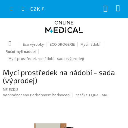
Přejít
NÁKUP
na
CZK
obsah
KOŠÍK
Domů
Eco výrobky
ECO DROGERIE
Mytí nádobí
Ruční mytí nádobí
Mycí prostředek na nádobí - sada (výprodej)
Mycí prostředek na nádobí - sada
(výprodej)
ME-ECDIS
Průměrné
Neohodnoceno
Podrobnosti hodnocení
Značka:
EQUA CARE
hodnocení
produktu
je
0,0
z
5