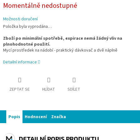
Měrná
Momentálně nedostupné
cena:
Možnosti doručení
Položka byla vyprodána…
Zboží po minimální spotřebě, expirace nemá žádný vliv na
plnohodnotné použití.
Mycí prostředek na nádobí - praktický dávkovač a dvě náplně
Detailní informace
ZEPTAT SE
HLÍDAT
SDÍLET
Popis
Hodnocení
Značka
DETAILNÍ POPIS PRODUKTU