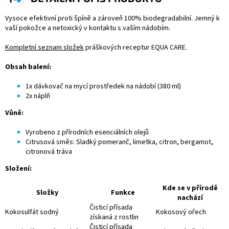
Vysoce efektivní proti špíně a zároveň 100% biodegradabilní. Jemný k
vaší pokožce a netoxický v kontaktu s vaším nádobím.
Kompletní seznam složek
práškových receptur EQUA CARE.
Obsah balení:
1x dávkovač na mycí prostředek na nádobí (380 ml)
2x náplň
Vůně:
Vyrobeno z přírodních esenciálních olejů
Citrusová směs: Sladký pomeranč, limetka, citron, bergamot,
citronová tráva
Složení:
Kde se v přírodě
Složky
Funkce
nachází
Čisticí přísada
Kokosulfát sodný
Kokosový ořech
získaná z rostlin
Čisticí přísada