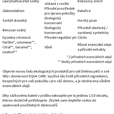
Laurylsulfoacetát sodný
Kokosový ořech
získaná z rostlin
Přírodní prostředek
Glukonolakton
Kukuřice
pro úpravu pokožky
Ekologický
Sorbát draselný
Horský jasan
konzervant
Ekologický
Přírodně identický /
Benzoan sodný
konzervant
vyrobený synteticky
Kyselina citronová
Přírodní regulátor pH
Citrón
Parfém*, Limonene**,
Různé esenciální oleje
Citral**, Geraniol**,
Vůně
a přírodní extrakty
Linalool**
* Z přírodních esenciálních olejů
** Složky přírodních esenciálních olejů
Objevte novou řadu ekologických produktů pro udržitelnou péči o své
tělo i domácnost EQUA CARE. Využívá sílu čistě přírodních ingrediencí,
bezpečných pro vaši pokožku i pro váš domov, a je obohacena vůněmi
esenciálních olejů.
Díky sáčkovému balení v prášku nakoupíte jen tu jedinou 1/10 obsahu,
kterou skutečně potřebujete. Zbytek sami doplníte vodou do
opakovaně použitelných dávkovačů.