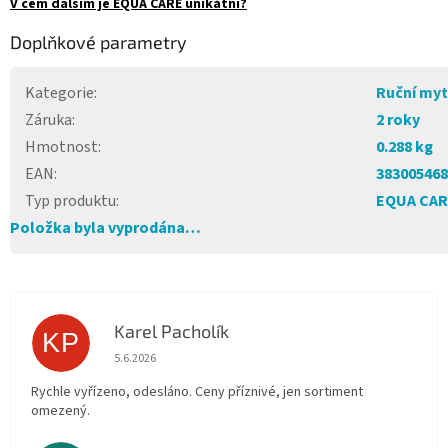
V čem dalším je EQUA CARE unikátní?
Doplňkové parametry
Kategorie
:
Ruční myt
Záruka
:
2 roky
Hmotnost
:
0.288 kg
EAN
:
383005468
Typ produktu
:
EQUA CAR
Položka byla vyprodána…
Karel Pacholík
KP
Hodnocení obchodu je 4 z 5 hvězdiček.
5.6.2026
Rychle vyřízeno, odesláno. Ceny příznivé, jen sortiment
omezený.