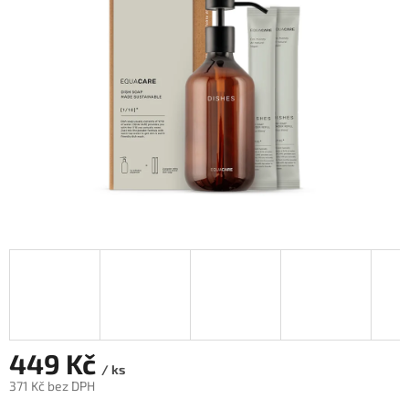
hvězdiček.
449 Kč
/ ks
371 Kč bez DPH