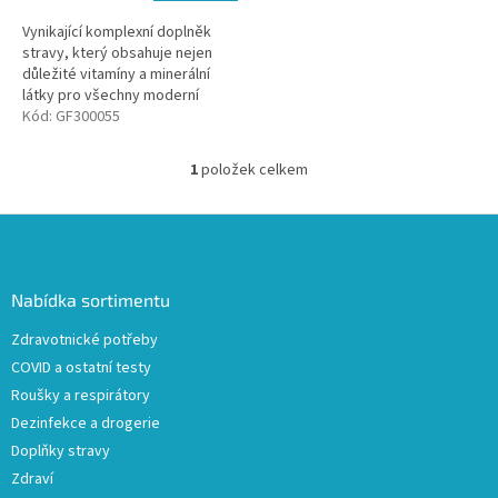
Vynikající komplexní doplněk
stravy, který obsahuje nejen
důležité vitamíny a minerální
látky pro všechny moderní
ženy, ale i řadu velmi
Kód:
GF300055
potřebných látek pro
každodenní vitalitu...
1
položek celkem
O
v
l
Z
á
á
d
p
a
a
Nabídka sortimentu
c
t
í
Zdravotnické potřeby
í
p
COVID a ostatní testy
r
v
Roušky a respirátory
k
Dezinfekce a drogerie
y
Doplňky stravy
v
ý
Zdraví
p