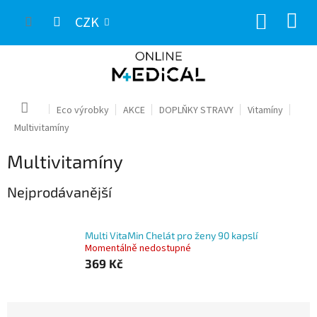
Přejít
NÁKUP
na
CZK
obsah
KOŠÍK
Domů
Eco výrobky
AKCE
DOPLŇKY STRAVY
Vitamíny
Multivitamíny
Multivitamíny
Nejprodávanější
Multi VitaMin Chelát pro ženy 90 kapslí
Momentálně nedostupné
369 Kč
Ř