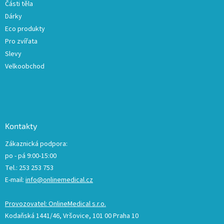
Části těla
i
Dárky
s
u
Eco produkty
Pro zvířata
Slevy
Velkoobchod
Kontakty
Zákaznická podpora:
po - pá 9:00-15:00
Tel.: 253 253 753
E-mail:
info@onlinemedical.cz
Provozovatel: OnlineMedical s.r.o.
Kodaňská 1441/46, Vršovice, 101 00 Praha 10