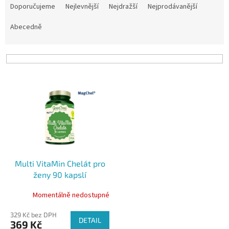
a
Doporučujeme
Nejlevnější
Nejdražší
Nejprodávanější
z
e
Abecedně
n
í
p
r
V
o
ý
d
p
u
i
k
s
t
p
ů
r
o
Multi VitaMin Chelát pro
d
ženy 90 kapslí
u
k
Momentálně nedostupné
t
ů
329 Kč bez DPH
DETAIL
369 Kč