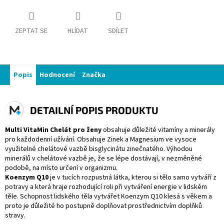
ZEPTAT SE
HLÍDAT
SDÍLET
Popis
Hodnocení
Značka
DETAILNÍ POPIS PRODUKTU
Multi VitaMin Chelát pro ženy
obsahuje důležité vitamíny a minerály
pro každodenní užívání. Obsahuje Zinek a Magnesium ve vysoce
využitelné chelátové vazbě bisglycinátu zinečnatého. Výhodou
minerálů v chelátové vazbě je, že se lépe dostávají, v nezměněné
podobě, na místo určení v organizmu.
Koenzym Q10
je v tucích rozpustná látka, kterou si tělo samo vytváří z
potravy a která hraje rozhodující roli při vytváření energie v lidském
těle. Schopnost lidského těla vytvářet Koenzym Q10 klesá s věkem a
proto je důležité ho postupně doplňovat prostřednictvím doplňků
stravy.