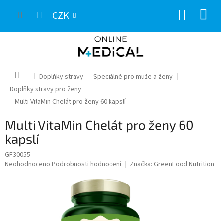
Přejít
NÁKUP
na
CZK
obsah
KOŠÍK
Domů
Doplňky stravy
Speciálně pro muže a ženy
Doplňky stravy pro ženy
Multi VitaMin Chelát pro ženy 60 kapslí
Multi VitaMin Chelát pro ženy 60
kapslí
GF30055
Průměrné
Neohodnoceno
Podrobnosti hodnocení
Značka:
GreenFood Nutrition
hodnocení
produktu
je
0,0
z
5