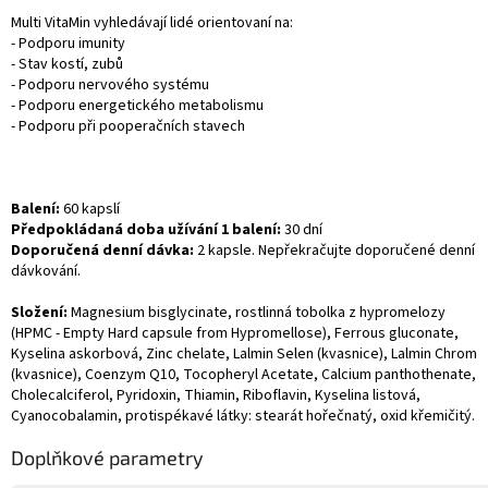
Multi VitaMin vyhledávají lidé orientovaní na:
- Podporu imunity
- Stav kostí, zubů
- Podporu nervového systému
- Podporu energetického metabolismu
- Podporu při pooperačních stavech
Balení:
60 kapslí
Předpokládaná doba užívání 1 balení:
30 dní
Doporučená denní dávka:
2 kapsle. Nepřekračujte doporučené denní
dávkování.
Složení:
Magnesium bisglycinate, rostlinná tobolka z hypromelozy
(HPMC - Empty Hard capsule from Hypromellose), Ferrous gluconate,
Kyselina askorbová, Zinc chelate, Lalmin Selen (kvasnice), Lalmin Chrom
(kvasnice), Coenzym Q10, Tocopheryl Acetate, Calcium panthothenate,
Cholecalciferol, Pyridoxin, Thiamin, Riboflavin, Kyselina listová,
Cyanocobalamin, protispékavé látky: stearát hořečnatý, oxid křemičitý.
Doplňkové parametry