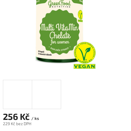
hvězdiček.
256 Kč
/ ks
229 Kč bez DPH