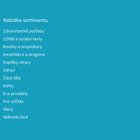
á
p
a
Nabídka sortimentu
t
Zdravotnické potřeby
í
COVID a ostatní testy
Roušky a respirátory
Dezinfekce a drogerie
Doplňky stravy
Zdraví
Části těla
Dárky
Eco produkty
Pro zvířata
Slevy
Velkoobchod