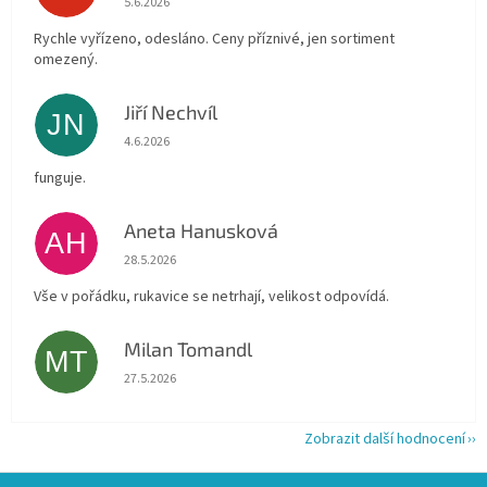
5.6.2026
Rychle vyřízeno, odesláno. Ceny příznivé, jen sortiment
omezený.
Jiří Nechvíl
JN
Hodnocení obchodu je 5 z 5 hvězdiček.
4.6.2026
funguje.
Aneta Hanusková
AH
Hodnocení obchodu je 5 z 5 hvězdiček.
28.5.2026
Vše v pořádku, rukavice se netrhají, velikost odpovídá.
Milan Tomandl
MT
Hodnocení obchodu je 5 z 5 hvězdiček.
27.5.2026
Zobrazit další hodnocení
Z