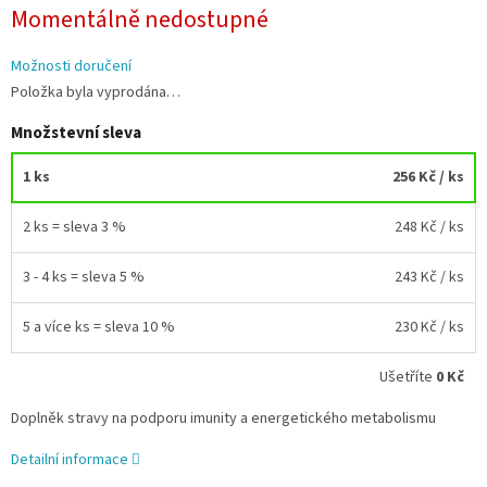
Měrná
Momentálně nedostupné
cena:
Možnosti doručení
Položka byla vyprodána…
Množstevní sleva
1 ks
256 Kč
/ ks
2 ks = sleva 3 %
248 Kč
/ ks
3 - 4 ks = sleva 5 %
243 Kč
/ ks
5 a více ks = sleva 10 %
230 Kč
/ ks
Ušetříte
0 Kč
Doplněk stravy na podporu imunity a energetického metabolismu
Detailní informace