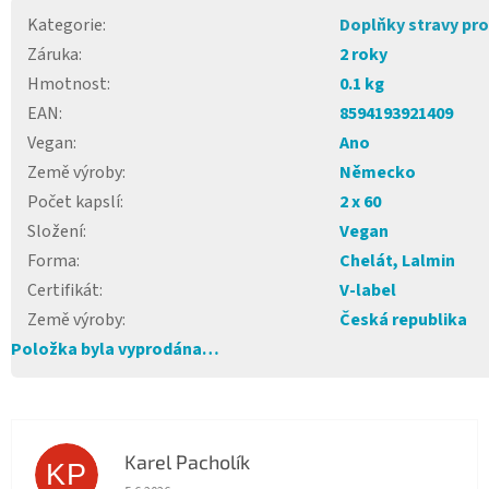
Kategorie
:
Doplňky stravy pro
Záruka
:
2 roky
Hmotnost
:
0.1 kg
EAN
:
8594193921409
Vegan
:
Ano
Země výroby
:
Německo
Počet kapslí
:
2 x 60
Složení
:
Vegan
Forma
:
Chelát, Lalmin
Certifikát
:
V-label
Země výroby
:
Česká republika
Položka byla vyprodána…
Karel Pacholík
KP
Hodnocení obchodu je 4 z 5 hvězdiček.