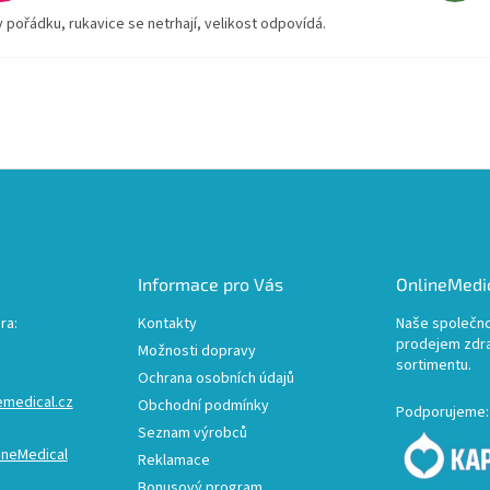
v pořádku, rukavice se netrhají, velikost odpovídá.
Informace pro Vás
OnlineMedic
ra:
Kontakty
Naše společno
prodejem zdr
Možnosti dopravy
sortimentu.
Ochrana osobních údajů
emedical.cz
Obchodní podmínky
Podporujeme:
Seznam výrobců
ineMedical
Reklamace
Bonusový program