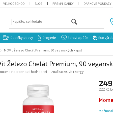
VELKOOBCHOD
BLOG
FIREMNÍ DÁRKY
DÁRKOVÉ POUKAZY
HLEDAT
Doplňky stravy
Drogerie
Zdraví a péče
Eco výro
MOVit Železo Chelát Premium, 90 veganských kapslí
it Železo Chelát Premium, 90 vegansk
né
noceno
Podrobnosti hodnocení
Značka:
MOVit Energy
ní
249
u
222 Kč b
Měrná
Momen
cena:
ek.
Možnosti