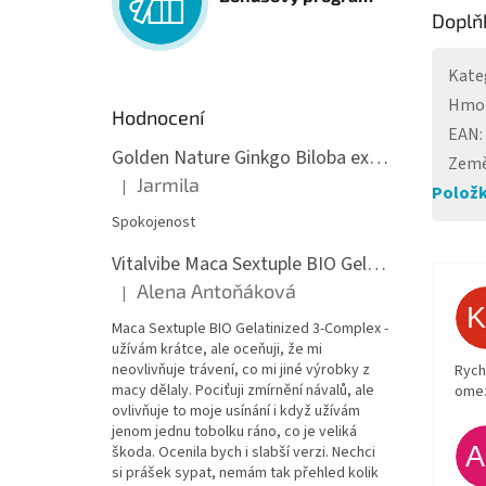
Doplň
Kate
Hmo
Hodnocení
EAN
:
Golden Nature Ginkgo Biloba extrakt 50:1 60mg, 100 kapslí
Země
Jarmila
|
Položk
Hodnocení produktu je 5 z 5 hvězdiček.
Spokojenost
Vitalvibe Maca Sextuple BIO Gelatinized 3-Complex, 60 kapslí
Alena Antoňáková
|
Hodnocení produktu je 5 z 5 hvězdiček.
Maca Sextuple BIO Gelatinized 3-Complex -
užívám krátce, ale oceňuji, že mi
neovlivňuje trávení, co mi jiné výrobky z
Rych
macy dělaly. Pociťuji zmírnění návalů, ale
ome
ovlivňuje to moje usínání i když užívám
jenom jednu tobolku ráno, co je veliká
škoda. Ocenila bych i slabší verzi. Nechci
si prášek sypat, nemám tak přehled kolik