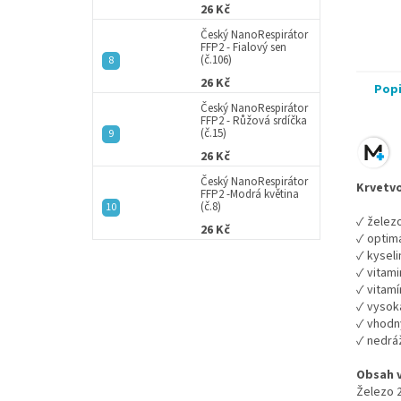
26 Kč
Český NanoRespirátor
FFP2 - Fialový sen
(č.106)
26 Kč
Pop
Český NanoRespirátor
FFP2 - Růžová srdíčka
(č.15)
26 Kč
Český NanoRespirátor
Krvetvo
FFP2 -Modrá květina
(č.8)
✓
železo
26 Kč
✓ o
ptim
✓
kyseli
✓
vitami
✓
vitamí
✓
vysoká
✓
vhodný
✓
nedráž
Obsah v
Železo 