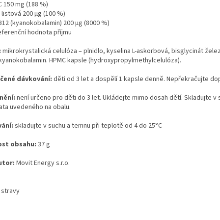
C 150 mg (188 %)
 listová 200 µg (100 %)
B12 (kyanokobalamin) 200 µg (8000 %)
eferenční hodnota příjmu
:
mikrokrystalická celulóza – plnidlo, kyselina L-askorbová, bisglycinát žele
, kyanokobalamin. HPMC kapsle (hydroxypropylmethylcelulóza).
čené dávkování:
děti od 3 let a dospělí 1 kapsle denně. Nepřekračujte d
nění:
není určeno pro děti do 3 let. Ukládejte mimo dosah dětí. Skladujte v s
ata uvedeného na obalu.
ání:
skladujte v suchu a temnu při teplotě od 4 do 25°C
st obsahu:
37 g
utor:
Movit Energy s.r.o.
 stravy