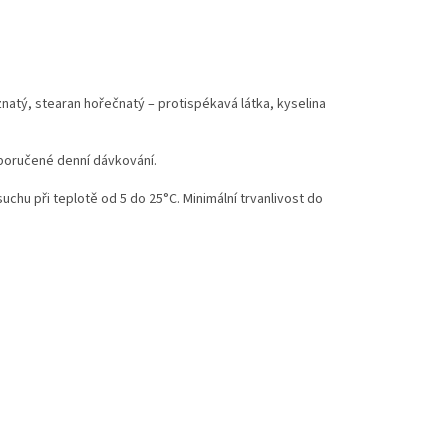
znatý, stearan hořečnatý – protispékavá látka, kyselina
oporučené denní dávkování.
uchu při teplotě od 5 do 25°C. Minimální trvanlivost do