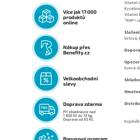
Vitamin 
Kyselina
Více jak 17 000
Vitamin 
produktů
*RHP= r
online
Složení
listová
Nákup přes
Doporu
Benefity.cz
Upozor
konce d
Velkoobchodní
Skladov
slevy
Hmotno
Distrib
Doprava zdarma
Při objednávce nad
1 800 Kč do 10 kg.
Doprava od 65 Kč.
Doplněk
Bonusový program