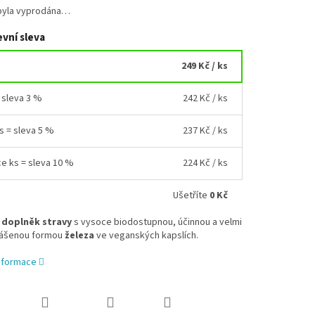
byla vyprodána…
vní sleva
249 Kč
/ ks
= sleva 3 %
242 Kč
/ ks
ks = sleva 5 %
237 Kč
/ ks
ce ks = sleva 10 %
224 Kč
/ ks
Ušetříte
0 Kč
 doplněk stravy
s vysoce biodostupnou, účinnou a velmi
ášenou formou
železa
ve veganských kapslích.
informace