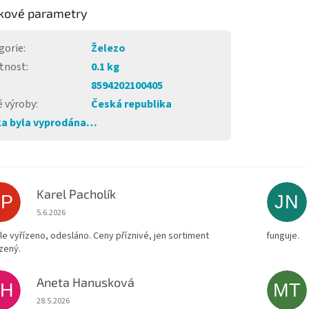
kové parametry
gorie
:
Železo
tnost
:
0.1 kg
8594202100405
 výroby
:
Česká republika
a byla vyprodána…
Karel Pacholík
KP
JN
Hodnocení obchodu je 4 z 5 hvězdiček.
5.6.2026
le vyřízeno, odesláno. Ceny příznivé, jen sortiment
funguje.
zený.
Aneta Hanusková
AH
MT
Hodnocení obchodu je 5 z 5 hvězdiček.
28.5.2026