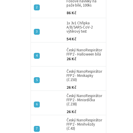
a
Fóliové návleky na
paže bílé, 100ks
n
86 Kč
e
l
1x 3v1 Chřipka
A/B/SARS-CoV-2
výtěrový test
54 Kč
Český NanoRespirátor
FFP2 - Halloween bílá
26 Kč
Český NanoRespirátor
FFP2 - Minikapky
(č.150)
26 Kč
Český NanoRespirátor
FFP2 - Minisrdíčka
(č.238)
26 Kč
Český NanoRespirátor
FFP2 - Minihvězdy
(č.43)