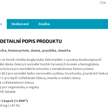
TISK
is
Hodnocení
Značka
DETAILNÍ POPIS PRODUKTU
rba, homocystein, únava, psychika, imunita.
 ve formě chelátu bisglycinátu železnatého s vysokou biodostupností
ální dávka železa k normální tvorbě červených krvinek a hemoglobinu
na listová pro normální krvetvorbu a metabolismus homocysteinu
n B12 pro normální funkci nervového sytému, krvetvorbu, psychické funkce,
n C pro lepší vstřebávání železa, imunitu a redukci únavy
 vstřebatelnost železa
 pro vegetariány a vegany
dí žaludek
 1 kapsli (% RHP*)
20 mg ( 143 %)