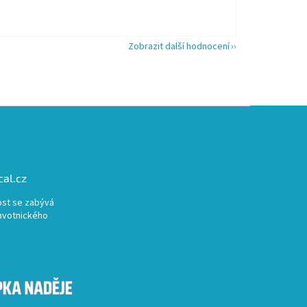
Zobrazit další hodnocení
al.cz
st se zabývá
avotnického