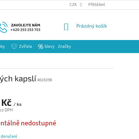
KARIERA
CZK
Přihlášení
NÁKUPNÍ
Prázdný košík
KOŠÍK
bky
Zvířata
Slevy
Značky
ých kapslí
4616398
 Kč
/ ks
ez DPH
tálně nedostupné
 doručení