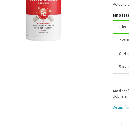
Položka 
Množste
1 ks
2 ks 
3 - 4 
5 a ví
Moderní
dobře sn
Detailní 