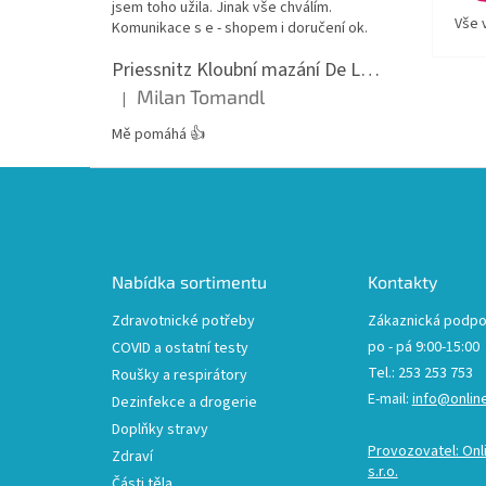
jsem toho užila. Jinak vše chválím.
Vše 
Komunikace s e - shopem i doručení ok.
Priessnitz Kloubní mazání De Luxe, 200ml
Milan Tomandl
|
Hodnocení produktu je 5 z 5 hvězdiček.
Mě pomáhá 👍
Z
á
p
a
t
Nabídka sortimentu
Kontakty
í
Zdravotnické potřeby
Zákaznická podpo
po - pá 9:00-15:00
COVID a ostatní testy
Tel.: 253 253 753
Roušky a respirátory
E-mail:
info@onlin
Dezinfekce a drogerie
Doplňky stravy
Provozovatel: Onl
Zdraví
s.r.o.
Části těla