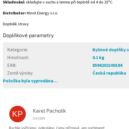
Skladování:
skladujte v suchu a temnu při teplotě od 4 do 25°C.
Distributor:
Movit Energy s.r.o.
Doplněk stravy
Doplňkové parametry
Kategorie
:
Bylinné doplňky 
Hmotnost
:
0.1 kg
EAN
:
8594202100184
Země výroby
:
Česká republika
Položka byla vyprodána…
Karel Pacholík
KP
Hodnocení obchodu je 4 z 5 hvězdiček.
5.6.2026
Rychle vyřízeno, odesláno. Ceny příznivé, jen sortiment