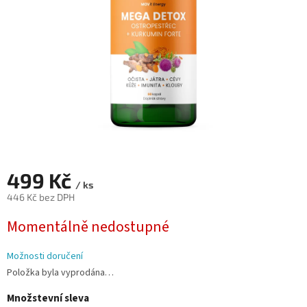
499 Kč
/ ks
446 Kč bez DPH
Měrná
Momentálně nedostupné
cena:
Možnosti doručení
Položka byla vyprodána…
Množstevní sleva