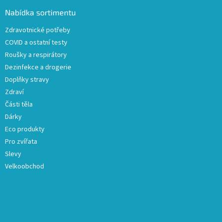
p
a
Nabídka sortimentu
t
Zdravotnické potřeby
í
COVID a ostatní testy
Roušky a respirátory
Dezinfekce a drogerie
Doplňky stravy
Zdraví
Části těla
Dárky
Eco produkty
Pro zvířata
Slevy
Velkoobchod