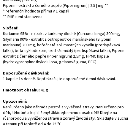
Piperin - extrakt z černého pepře (Piper nigrum) | 2.5 | mg **
* referenční hodnota příjmu v 1 kapsli
** RHP není stanovena
Složení:
Kurkumin 95% - extrakt z kurkumy dlouhé (Curcuma longa) 300 mg,
Silymarin 80% - extrakt z ostropestřce mariánského (Silybum
marianum) 200 mg, hořečnaté soli mastných kyselin (protispékavá
látka), beta-cyklodextrin, oxid křemičitý (protispékavá látka), Piperin -
extrakt z černého pepře (Piper nigrum) 2,5mg, HPMC kapsle
(hydroxypropylmethylcelulosa, gelanová guma, PEG).
Doporučené dávkování:
1 kapsle 1× denně. Nepřekračujte doporučené denní dávkování.
Hmotnost obsahu:
41 g
Upozornění:
Není určeno jako náhrada pestré a vyvážené stravy. Není určeno pro
děti, těhotné a kojící ženy! Ukládejte mimo dosah dětí! Dbejte na
různorodou a vyváženou stravu a zdravý životní styl. Skladujte v suchu
a temnu při teplotě od 4 do 25 °C.