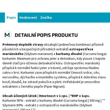
Popis
Hodnocení
Značka
DETAILNÍ POPIS PRODUKTU
Prémiový doplněk stravy
obsahující jedinečnou kombinaci příznivě
působících a bezpečných přírodních extraktů
ostropestřece
mariánského
(Silybum marianum) a
kurkumy dlouhé
(Curcuma longa)-
kurkumin. Maximum pro ochranu jater a detoxikaci, kdy pouze 1 kapsle
denně stačí pro účinnou detoxikační kúru. Ostropestřec mariánský
přispívá k normální funkci jater a trávení, udržuje správnou hladinu
cukru v krvi. Kurkumin zase přispívá k normální činnosti srdce, cév,
nervového, dýchacího a imunitního systému, přispívá k dobrému stavu
kostí, kloubů, ke zdravé pokožce a pleti. Vstřebávání je umocněno
extraktem z černého pepře (Piper Nigrum).
Obsah účinných látek | Hmotnost v 1 cps. | *RHP v 1cps.
Kurkumin 95% - extrakt z kurkumy dlouhé (Curcuma longa) | 300 mg | **
Silymarin 80% - extrakt z ostropestřce mariánského (Silybum
marianum) | 200 mg | **