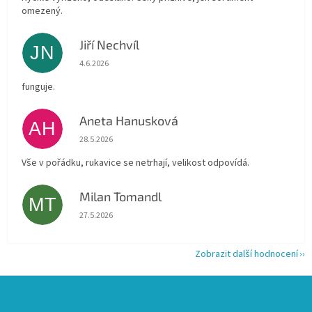
omezený.
Jiří Nechvíl
JN
Hodnocení obchodu je 5 z 5 hvězdiček.
4.6.2026
funguje.
Aneta Hanusková
AH
Hodnocení obchodu je 5 z 5 hvězdiček.
28.5.2026
Vše v pořádku, rukavice se netrhají, velikost odpovídá.
Milan Tomandl
MT
Hodnocení obchodu je 5 z 5 hvězdiček.
27.5.2026
Zobrazit další hodnocení
Z
á