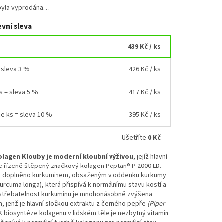
byla vyprodána…
vní sleva
439 Kč
/ ks
= sleva 3 %
426 Kč
/ ks
ks = sleva 5 %
417 Kč
/ ks
ce ks = sleva 10 %
395 Kč
/ ks
Ušetříte
0 Kč
lagen Klouby je moderní kloubní výživou
, jejíž hlavní
e řízeně štěpený značkový kolagen Peptan® P 2000 LD.
je doplněno kurkuminem, obsaženým v oddenku kurkumy
urcuma longa), která přispívá k normálnímu stavu kostí a
střebatelnost kurkuminu je mnohonásobně zvýšena
, jenž je hlavní složkou extraktu z černého pepře
(Piper
K biosyntéze kolagenu v lidském těle je nezbytný vitamin