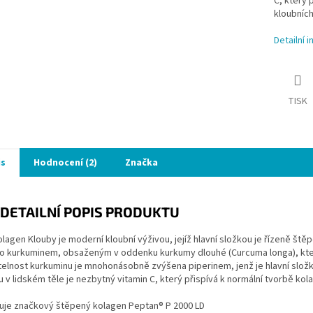
C, který 
kloubních
Detailní 
TISK
is
Hodnocení (2)
Značka
DETAILNÍ POPIS PRODUKTU
lagen Klouby je moderní kloubní výživou, jejíž hlavní složkou je řízeně št
o kurkuminem, obsaženým v oddenku kurkumy dlouhé (Curcuma longa), která
elnost kurkuminu je mnohonásobně zvýšena piperinem, jenž je hlavní složk
 v lidském těle je nezbytný vitamin C, který přispívá k normální tvorbě kol
uje značkový štěpený kolagen Peptan® P 2000 LD