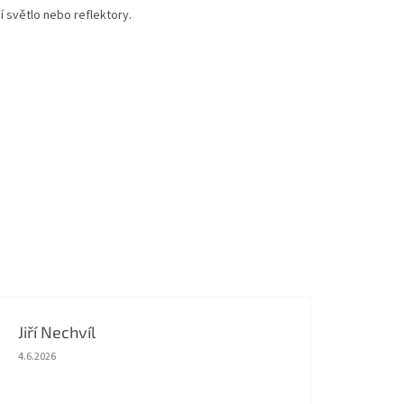
í světlo nebo reflektory.
Jiří Nechvíl
Hodnocení obchodu je 5 z 5 hvězdiček.
4.6.2026