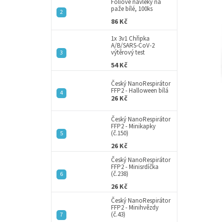
a
Fóliové návleky na
paže bílé, 100ks
n
86 Kč
e
l
1x 3v1 Chřipka
A/B/SARS-CoV-2
výtěrový test
54 Kč
Český NanoRespirátor
FFP2 - Halloween bílá
26 Kč
Český NanoRespirátor
FFP2 - Minikapky
(č.150)
26 Kč
Český NanoRespirátor
FFP2 - Minisrdíčka
(č.238)
26 Kč
Český NanoRespirátor
FFP2 - Minihvězdy
(č.43)