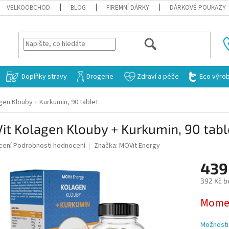
VELKOOBCHOD
BLOG
FIREMNÍ DÁRKY
DÁRKOVÉ POUKAZY
HLEDAT
Doplňky stravy
Drogerie
Zdraví a péče
Eco výro
gen Klouby + Kurkumin, 90 tablet
t Kolagen Klouby + Kurkumin, 90 tabl
né
cení
Podrobnosti hodnocení
Značka:
MOVit Energy
ní
439
u
392 Kč b
Měrná
Momen
cena:
ek.
Možnosti