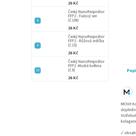
26 Kč
Český NanoRespirátor
FFP2 - Fialový sen
(č.106)
26 Kč
Český NanoRespirátor
FFP2 - Růžová srdíčka
(č.15)
26 Kč
Český NanoRespirátor
FFP2 -Modrá květina
(č.8)
Pop
26 Kč
MOVit Ko
doplněn
Vstřebat
kolagenu
✓
obsah