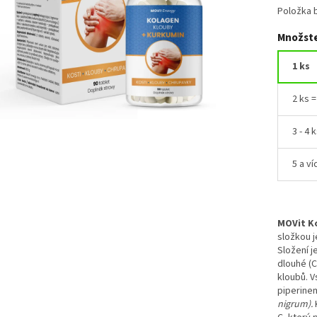
Položka 
Množste
1 ks
2 ks 
3 - 4 
5 a ví
MOVit Ko
složkou j
Složení 
dlouhé (C
kloubů.
V
piperinem
nigrum).