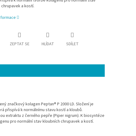
přispívá k normální tvorbě kolagenu pro normální stav
 chrupavek a kostí.
informace
ZEPTAT SE
HLÍDAT
SDÍLET
ěpený značkový kolagen Peptan® P 2000 LD. Složení je
 přispívá k normálnímu stavu kostí a kloubů.
ou extraktu z černého pepře (Piper nigrum). K biosyntéze
agenu pro normální stav kloubních chrupavek a kostí.