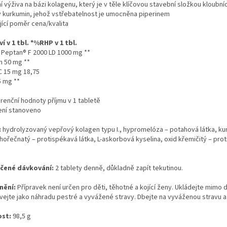
í výživa na bázi kolagenu, který je v těle klíčovou stavební složkou kloubn
 kurkumin, jehož vstřebatelnost je umocněna piperinem
jící poměr cena/kvalita
í v 1 tbl. *%RHP v 1 tbl.
 Peptan® F 2000 LD 1000 mg **
n 50 mg **
C 15 mg 18,75
5 mg **
renční hodnoty příjmu v 1 tabletě
ení stanoveno
:
hydrolyzovaný vepřový kolagen typu I., hypromelóza – potahová látka, ku
hořečnatý – protispékavá látka, L-askorbová kyselina, oxid křemičitý – prot
čené dávkování:
2 tablety denně, důkladně zapít tekutinou.
nění:
Přípravek není určen pro děti, těhotné a kojící ženy. Ukládejte mimo
ejte jako náhradu pestré a vyvážené stravy. Dbejte na vyváženou stravu a z
st:
98,5 g