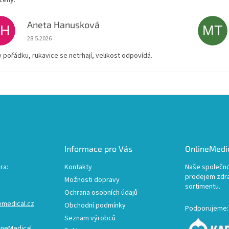
Aneta Hanusková
AH
MT
Hodnocení obchodu je 5 z 5 hvězdiček.
28.5.2026
v pořádku, rukavice se netrhají, velikost odpovídá.
Informace pro Vás
OnlineMedic
ra:
Kontakty
Naše společno
prodejem zdr
Možnosti dopravy
sortimentu.
Ochrana osobních údajů
emedical.cz
Obchodní podmínky
Podporujeme:
Seznam výrobců
ineMedical