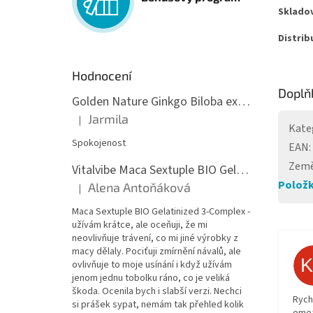
Sklado
Distrib
Hodnocení
Doplň
Golden Nature Ginkgo Biloba extrakt 50:1 60mg, 100 kapslí
Jarmila
|
Hodnocení produktu je 5 z 5 hvězdiček.
Kate
Spokojenost
EAN
:
Země
Vitalvibe Maca Sextuple BIO Gelatinized 3-Complex, 60 kapslí
Položk
Alena Antoňáková
|
Hodnocení produktu je 5 z 5 hvězdiček.
Maca Sextuple BIO Gelatinized 3-Complex -
užívám krátce, ale oceňuji, že mi
neovlivňuje trávení, co mi jiné výrobky z
macy dělaly. Pociťuji zmírnění návalů, ale
ovlivňuje to moje usínání i když užívám
jenom jednu tobolku ráno, co je veliká
škoda. Ocenila bych i slabší verzi. Nechci
Rych
si prášek sypat, nemám tak přehled kolik
ome