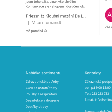
jsem toho užila. Jinak vše chválím.
Komunikace s e - shopem i doručení ok.
Priessnitz Kloubní mazání De Luxe, 200ml
Milan Tomandl
|
Hodnocení produktu je 5 z 5 hvězdiček.
Vše 
Mě pomáhá 👍
Z
á
p
a
t
Nabídka sortimentu
Kontakty
í
Zdravotnické potřeby
Zákaznická podpo
po - pá 9:00-15:00
COVID a ostatní testy
Tel.: 253 253 753
Roušky a respirátory
E-mail:
info@onlin
Dezinfekce a drogerie
Doplňky stravy
Provozovatel: Onl