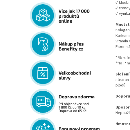
✓
kloubn
✓
trendy
Více jak 17 000
✓
vynika
produktů
online
Množstv
Kolagen
Kurkumi
Vitamin 
Nákup přes
Piperin 
Benefity.cz
* % refe
**RHP n
Velkoobchodní
Složení
slevy
stearan 
plodů
Doporu
Doprava zdarma
Při objednávce nad
Upozor
1 800 Kč do 10 kg.
Doprava od 65 Kč.
Nepoužív
Hmotno
Bonusový program