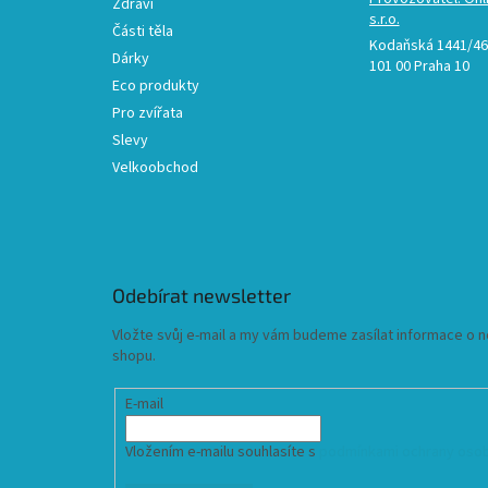
Zdraví
s.r.o.
Části těla
Kodaňská 1441/46,
Dárky
101 00 Praha 10
Eco produkty
Pro zvířata
Slevy
Velkoobchod
Odebírat newsletter
Vložte svůj e-mail a my vám budeme zasílat informace o
shopu.
E-mail
Vložením e-mailu souhlasíte s
podmínkami ochrany osob