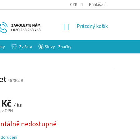
KARIERA
CZK
Přihlášení
NÁKUPNÍ
Prázdný košík
KOŠÍK
bky
Zvířata
Slevy
Značky
et
4678059
 Kč
/ ks
ez DPH
tálně nedostupné
 doručení