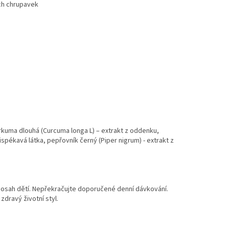
ích chrupavek
rkuma dlouhá (Curcuma longa L) – extrakt z oddenku,
ispékavá látka, pepřovník černý (Piper nigrum) - extrakt z
 dosah dětí. Nepřekračujte doporučené denní dávkování.
dravý životní styl.