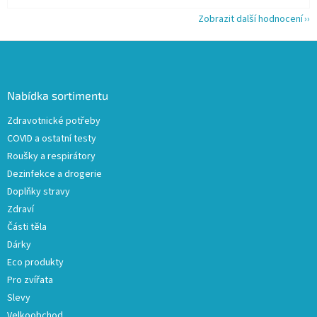
Zobrazit další hodnocení
Z
á
p
a
Nabídka sortimentu
t
Zdravotnické potřeby
í
COVID a ostatní testy
Roušky a respirátory
Dezinfekce a drogerie
Doplňky stravy
Zdraví
Části těla
Dárky
Eco produkty
Pro zvířata
Slevy
Velkoobchod