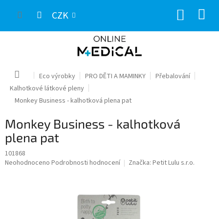
Přejít
NÁKUP
na
CZK
obsah
KOŠÍK
Domů
Eco výrobky
PRO DĚTI A MAMINKY
Přebalování
Kalhotkové látkové pleny
Monkey Business - kalhotková plena pat
Monkey Business - kalhotková
plena pat
101868
Průměrné
Neohodnoceno
Podrobnosti hodnocení
Značka:
Petit Lulu s.r.o.
hodnocení
produktu
je
0,0
z
5