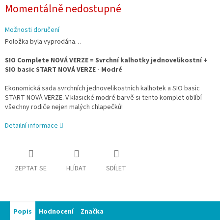
Měrná
Momentálně nedostupné
cena:
Možnosti doručení
Položka byla vyprodána…
SIO Complete NOVÁ VERZE = Svrchní kalhotky jednovelikostní +
SIO basic START NOVÁ VERZE - Modré
Ekonomická sada
svrchních jednovelikostních kalhotek
a
SIO basic
START NOVÁ VERZE. V klasické modré barvě si tento komplet oblíbí
všechny rodiče nejen malých chlapečků!
Detailní informace
ZEPTAT SE
HLÍDAT
SDÍLET
Popis
Hodnocení
Značka