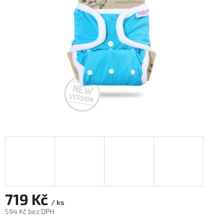
hvězdiček.
719 Kč
/ ks
594 Kč bez DPH