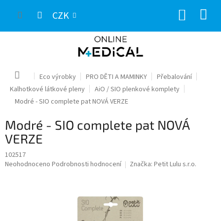
Přejít
NÁKUP
na
CZK
obsah
KOŠÍK
Domů
Eco výrobky
PRO DĚTI A MAMINKY
Přebalování
Kalhotkové látkové pleny
AiO / SIO plenkové komplety
Modré - SIO complete pat NOVÁ VERZE
Modré - SIO complete pat NOVÁ
VERZE
102517
Průměrné
Neohodnoceno
Podrobnosti hodnocení
Značka:
Petit Lulu s.r.o.
hodnocení
produktu
je
0,0
z
5