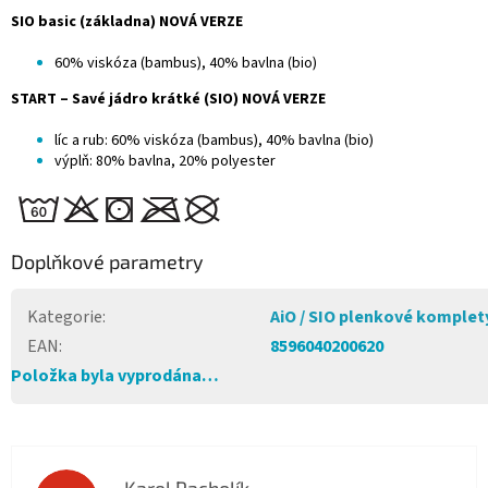
SIO basic (základna) NOVÁ VERZE
60% viskóza (bambus), 40% bavlna (bio)
START – Savé jádro krátké (SIO) NOVÁ VERZE
líc a rub: 60% viskóza (bambus), 40% bavlna (bio)
výplň: 80% bavlna, 20% polyester
Doplňkové parametry
Kategorie
:
AiO / SIO plenkové komplet
EAN
:
8596040200620
Položka byla vyprodána…