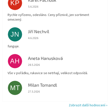
Karel Pacholík
KP
Hodnocení obchodu je 4 z 5 hvězdiček.
5.6.2026
Rychle vyřízeno, odesláno. Ceny příznivé, jen sortiment
omezený.
Jiří Nechvíl
JN
Hodnocení obchodu je 5 z 5 hvězdiček.
4.6.2026
funguje.
Aneta Hanusková
AH
Hodnocení obchodu je 5 z 5 hvězdiček.
28.5.2026
Vše v pořádku, rukavice se netrhají, velikost odpovídá.
Milan Tomandl
MT
Hodnocení obchodu je 5 z 5 hvězdiček.
27.5.2026
Zobrazit další hodnocení