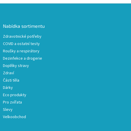
Z
á
p
a
Nabídka sortimentu
t
Zdravotnické potřeby
í
COVID a ostatní testy
Roušky a respirátory
Dezinfekce a drogerie
Doplňky stravy
Zdraví
Části těla
Dárky
Eco produkty
Pro zvířata
Slevy
Velkoobchod