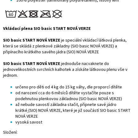
100% polyester (laminovaný polyuretanem), flísový lem
Vkládací plena SIO basic START NOVÁ VERZE
SIO basic START NOVÁ VERZE
je speciální vkládací látková plenka,
která se skládá z plenkové základny (SIO basic NOVÁ VERZE) a
připínacího krátkého savého jádra (SIO) NOVÁ VERZE
SIO basic START NOVÁ VERZE
jednoduše nacvaknete do
jednovelikostních svrchních kalhotek a získáte látkovou plenu vše v
jednom.
určeno pro děti od 4 kg do 15 kg váhy, dle proporcí dítěte
od narození cca do 6 měsíců dítěte vystačíte pouze s
podehnutou plenkovou základnou (SIO basic NOVÁ VERZE)
až nebude savostí základna stačit, připnete
savé jádro
krátké
(SIO) NOVÁ VERZE, které je již součástí SIO basic START
NOVÁ VERZE
vysoká savost
Složení: