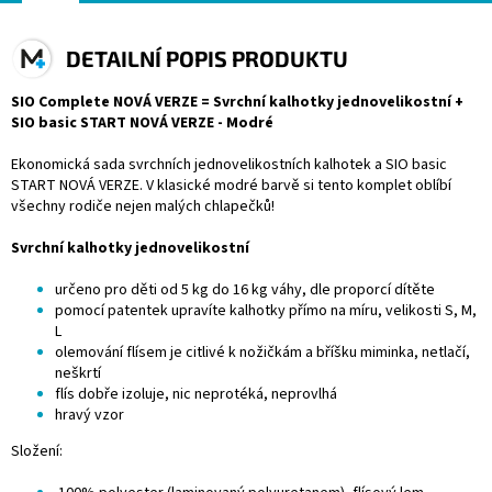
DETAILNÍ POPIS PRODUKTU
SIO Complete NOVÁ VERZE = Svrchní kalhotky jednovelikostní +
SIO basic START NOVÁ VERZE - Modré
Ekonomická sada
svrchních jednovelikostních kalhotek
a
SIO basic
START NOVÁ VERZE. V klasické modré barvě si tento komplet oblíbí
všechny rodiče nejen malých chlapečků!
Svrchní kalhotky jednovelikostní
určeno pro děti od 5 kg do 16 kg váhy, dle proporcí dítěte
pomocí patentek upravíte kalhotky přímo na míru, velikosti S, M,
L
olemování flísem je citlivé k nožičkám a bříšku miminka, netlačí,
neškrtí
flís dobře izoluje, nic neprotéká, neprovlhá
hravý vzor
Složení: