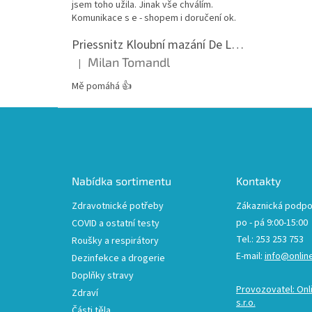
jsem toho užila. Jinak vše chválím.
Komunikace s e - shopem i doručení ok.
Priessnitz Kloubní mazání De Luxe, 200ml
Milan Tomandl
|
Hodnocení produktu je 5 z 5 hvězdiček.
Mě pomáhá 👍
Z
á
p
a
t
Nabídka sortimentu
Kontakty
í
Zdravotnické potřeby
Zákaznická podpo
po - pá 9:00-15:00
COVID a ostatní testy
Tel.: 253 253 753
Roušky a respirátory
E-mail:
info@onlin
Dezinfekce a drogerie
Doplňky stravy
Provozovatel: Onl
Zdraví
s.r.o.
Části těla