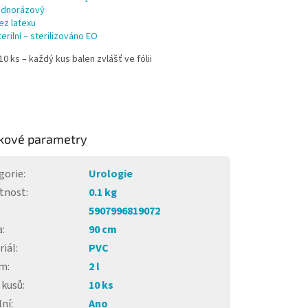
ednorázový
ez latexu
terilní – sterilizováno EO
10 ks – každý kus balen zvlášť ve fólii
kové parametry
gorie
:
Urologie
tnost
:
0.1 kg
5907996819072
a
:
90 cm
riál
:
PVC
em
:
2 l
 kusů
:
10 ks
lní
:
Ano