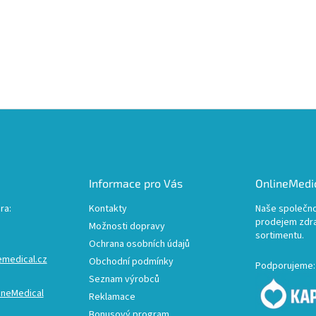
Informace pro Vás
OnlineMedic
ra:
Kontakty
Naše společno
prodejem zdr
Možnosti dopravy
sortimentu.
Ochrana osobních údajů
emedical.cz
Obchodní podmínky
Podporujeme:
Seznam výrobců
ineMedical
Reklamace
Bonusový program