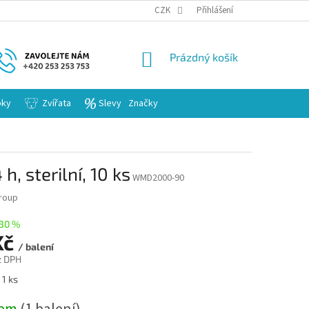
KARIERA
CZK
Přihlášení
NÁKUPNÍ
Prázdný košík
KOŠÍK
bky
Zvířata
Slevy
Značky
h, sterilní, 10 ks
WMD2000-90
Group
30 %
Kč
/ balení
z DPH
 1 ks