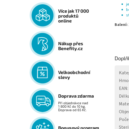
j
b
Více jak 17 000
s
produktů
online
Balení:
Nákup přes
Benefity.cz
Doplň
Velkoobchodní
Kate
slevy
Hmo
EAN
:
Délk
Doprava zdarma
Mate
Při objednávce nad
1 800 Kč do 10 kg.
Doprava od 65 Kč.
Obj
Poče
Steri
Bonusový program