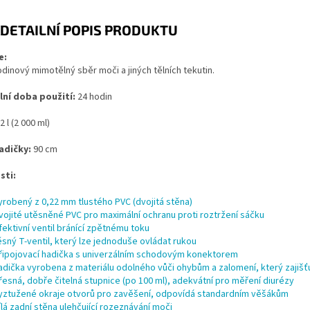
DETAILNÍ POPIS PRODUKTU
e:
dinový mimotělný sběr moči a jiných tělních tekutin.
ní doba použití:
24 hodin
2 l (2 000 ml)
adičky:
90 cm
sti:
yrobený z 0,22 mm tlustého PVC (dvojitá stěna)
vojité utěsněné PVC pro maximální ochranu proti roztržení sáčku
fektivní ventil bránící zpětnému toku
ěsný T-ventil, který lze jednoduše ovládat rukou
řipojovací hadička s univerzálním schodovým konektorem
adička vyrobena z materiálu odolného vůči ohybům a zalomení, který zajišťu
řesná, dobře čitelná stupnice (po 100 ml), adekvátní pro měření diurézy
yztužené okraje otvorů pro zavěšení, odpovídá standardním věšákům
ílá zadní stěna ulehčující rozeznávání moči