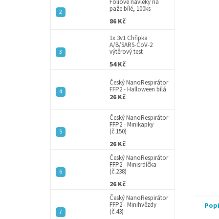
a
Fóliové návleky na
paže bílé, 100ks
n
86 Kč
e
l
1x 3v1 Chřipka
A/B/SARS-CoV-2
výtěrový test
54 Kč
Český NanoRespirátor
FFP2 - Halloween bílá
26 Kč
Český NanoRespirátor
FFP2 - Minikapky
(č.150)
26 Kč
Český NanoRespirátor
FFP2 - Minisrdíčka
(č.238)
26 Kč
Český NanoRespirátor
FFP2 - Minihvězdy
Pop
(č.43)