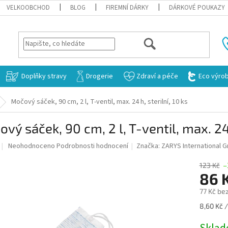
VELKOOBCHOD
BLOG
FIREMNÍ DÁRKY
DÁRKOVÉ POUKAZY
HLEDAT
Doplňky stravy
Drogerie
Zdraví a péče
Eco výro
Močový sáček, 90 cm, 2 l, T-ventil, max. 24 h, sterilní, 10 ks
vý sáček, 90 cm, 2 l, T-ventil, max. 24 
Průměrné
Neohodnoceno
Podrobnosti hodnocení
Značka:
ZARYS International 
hodnocení
produktu
123 Kč
–
je
86 
0,0
77 Kč be
z
5
Měrná
8,60 Kč /
hvězdiček.
cena: