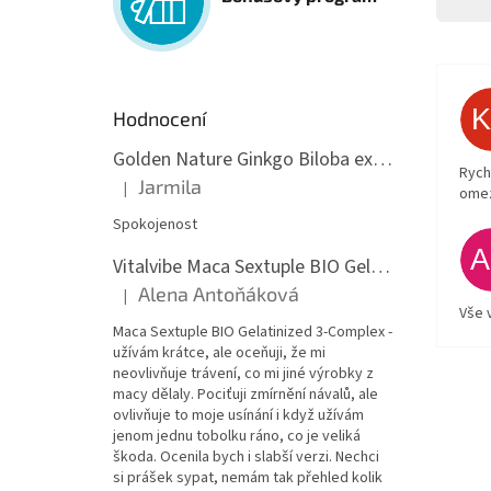
Hodnocení
Golden Nature Ginkgo Biloba extrakt 50:1 60mg, 100 kapslí
Rych
Jarmila
|
ome
Hodnocení produktu je 5 z 5 hvězdiček.
Spokojenost
Vitalvibe Maca Sextuple BIO Gelatinized 3-Complex, 60 kapslí
Alena Antoňáková
|
Hodnocení produktu je 5 z 5 hvězdiček.
Vše 
Maca Sextuple BIO Gelatinized 3-Complex -
užívám krátce, ale oceňuji, že mi
neovlivňuje trávení, co mi jiné výrobky z
macy dělaly. Pociťuji zmírnění návalů, ale
ovlivňuje to moje usínání i když užívám
jenom jednu tobolku ráno, co je veliká
škoda. Ocenila bych i slabší verzi. Nechci
si prášek sypat, nemám tak přehled kolik