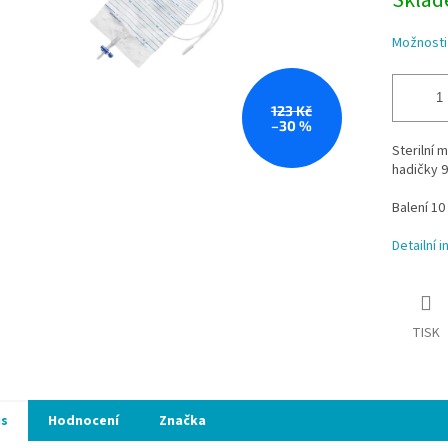
Skla
Možnosti
123 Kč
–30 %
Sterilní 
hadičky 9
Balení 10 
Detailní 
TISK
is
Hodnocení
Značka