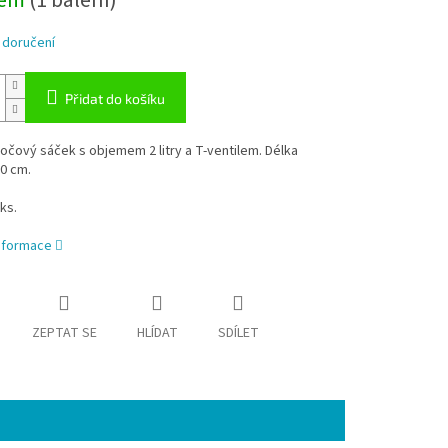
dem
(1 balení)
 doručení
Přidat do košíku
močový sáček s objemem 2 litry a T-ventilem. Délka
0 cm.
ks.
informace
ZEPTAT SE
HLÍDAT
SDÍLET