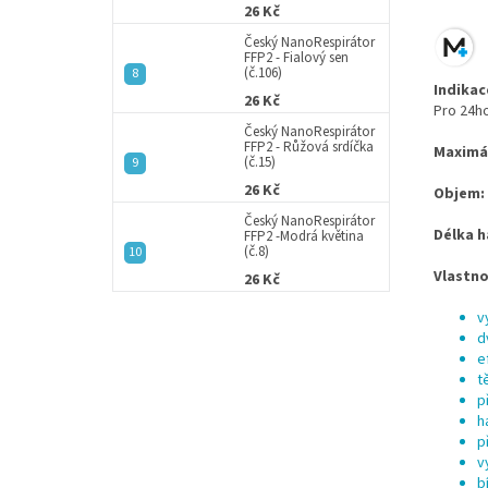
26 Kč
Český NanoRespirátor
FFP2 - Fialový sen
(č.106)
Indikac
26 Kč
Pro 24ho
Český NanoRespirátor
FFP2 - Růžová srdíčka
Maximál
(č.15)
26 Kč
Objem:
Český NanoRespirátor
Délka h
FFP2 -Modrá květina
(č.8)
Vlastno
26 Kč
v
d
e
t
p
h
p
v
b