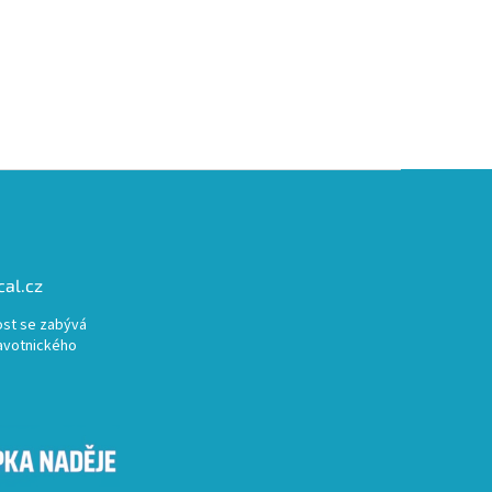
al.cz
st se zabývá
avotnického