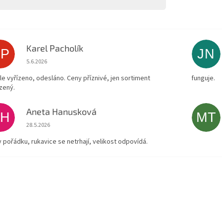
Karel Pacholík
KP
JN
Hodnocení obchodu je 4 z 5 hvězdiček.
5.6.2026
le vyřízeno, odesláno. Ceny příznivé, jen sortiment
funguje.
zený.
Aneta Hanusková
AH
MT
Hodnocení obchodu je 5 z 5 hvězdiček.
28.5.2026
v pořádku, rukavice se netrhají, velikost odpovídá.