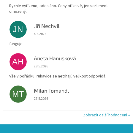
Rychle vyřízeno, odesláno. Ceny příznivé, jen sortiment
omezený.
Jiří Nechvíl
JN
Hodnocení obchodu je 5 z 5 hvězdiček.
4.6.2026
funguje.
Aneta Hanusková
AH
Hodnocení obchodu je 5 z 5 hvězdiček.
28.5.2026
Vše v pořádku, rukavice se netrhají, velikost odpovídá.
Milan Tomandl
MT
Hodnocení obchodu je 5 z 5 hvězdiček.
27.5.2026
Zobrazit další hodnocení
Z