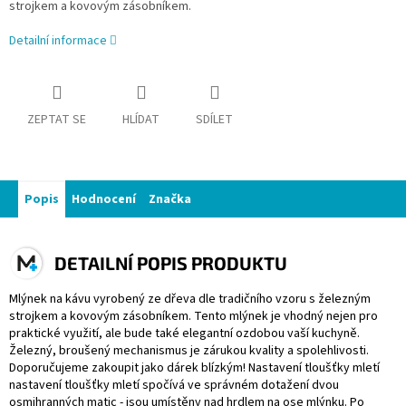
strojkem a kovovým zásobníkem.
Detailní informace
ZEPTAT SE
HLÍDAT
SDÍLET
Popis
Hodnocení
Značka
DETAILNÍ POPIS PRODUKTU
Mlýnek na kávu vyrobený ze dřeva dle tradičního vzoru s železným
strojkem a kovovým zásobníkem. Tento mlýnek je vhodný nejen pro
praktické využití, ale bude také elegantní ozdobou vaší kuchyně.
Železný, broušený mechanismus je zárukou kvality a spolehlivosti.
Doporučujeme zakoupit jako dárek blízkým! Nastavení tloušťky mletí
nastavení tloušťky mletí spočívá ve správném dotažení dvou
osmihranných matic - jsou umístěny nad hrdlem na ose mlýnku. Po