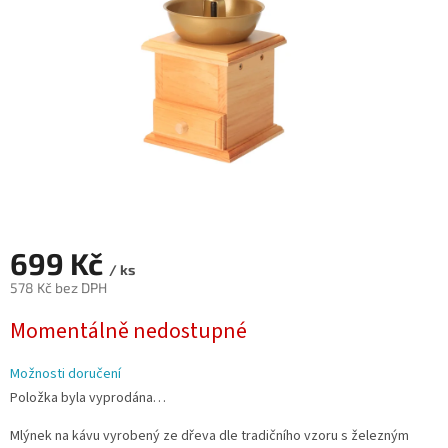
699 Kč
/ ks
578 Kč bez DPH
Měrná
Momentálně nedostupné
cena:
Možnosti doručení
Položka byla vyprodána…
Mlýnek na kávu vyrobený ze dřeva dle tradičního vzoru s železným