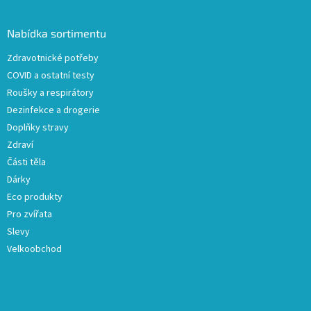
á
p
a
Nabídka sortimentu
t
Zdravotnické potřeby
í
COVID a ostatní testy
Roušky a respirátory
Dezinfekce a drogerie
Doplňky stravy
Zdraví
Části těla
Dárky
Eco produkty
Pro zvířata
Slevy
Velkoobchod