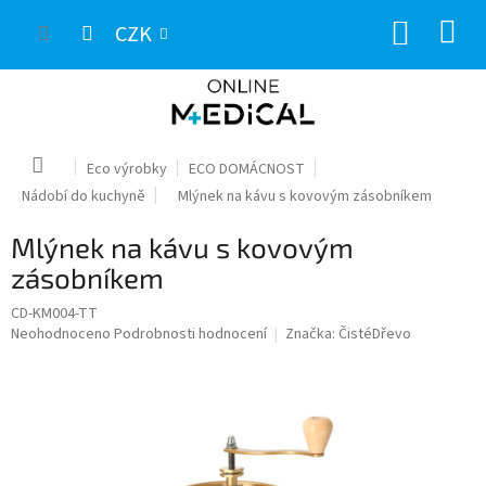
Přejít
NÁKUP
na
CZK
obsah
KOŠÍK
Domů
Eco výrobky
ECO DOMÁCNOST
Nádobí do kuchyně
Mlýnek na kávu s kovovým zásobníkem
Mlýnek na kávu s kovovým
zásobníkem
CD-KM004-TT
Průměrné
Neohodnoceno
Podrobnosti hodnocení
Značka:
ČistéDřevo
hodnocení
produktu
je
0,0
z
5
hvězdiček.