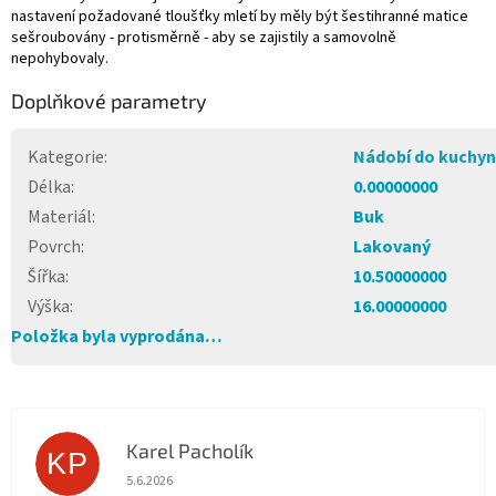
nastavení požadované tloušťky mletí by měly být šestihranné matice
sešroubovány - protisměrně - aby se zajistily a samovolně
nepohybovaly.
Doplňkové parametry
Kategorie
:
Nádobí do kuchy
Délka
:
0.00000000
Materiál
:
Buk
Povrch
:
Lakovaný
Šířka
:
10.50000000
Výška
:
16.00000000
Položka byla vyprodána…
Karel Pacholík
KP
Hodnocení obchodu je 4 z 5 hvězdiček.
5.6.2026