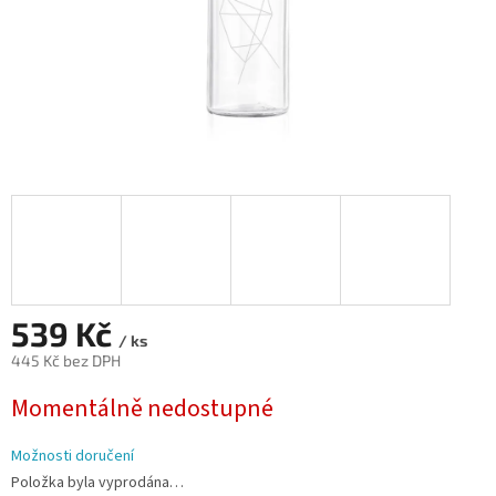
539 Kč
/ ks
445 Kč bez DPH
Měrná
Momentálně nedostupné
cena:
Možnosti doručení
Položka byla vyprodána…