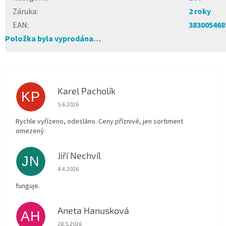
Záruka
:
2 roky
EAN
:
383005468
Položka byla vyprodána…
Karel Pacholík
KP
Hodnocení obchodu je 4 z 5 hvězdiček.
5.6.2026
Rychle vyřízeno, odesláno. Ceny příznivé, jen sortiment
omezený.
Jiří Nechvíl
JN
Hodnocení obchodu je 5 z 5 hvězdiček.
4.6.2026
funguje.
Aneta Hanusková
AH
Hodnocení obchodu je 5 z 5 hvězdiček.
28.5.2026