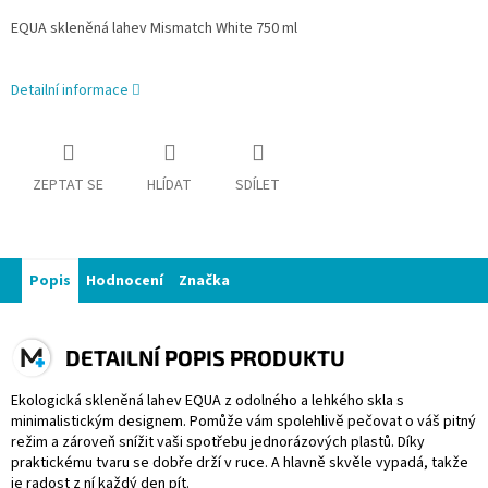
EQUA skleněná lahev
Mismatch
White 750 ml
Detailní informace
ZEPTAT SE
HLÍDAT
SDÍLET
Popis
Hodnocení
Značka
DETAILNÍ POPIS PRODUKTU
Ekologická skleněná lahev EQUA z odolného a lehkého skla s
minimalistickým designem. Pomůže vám spolehlivě pečovat o váš pitný
režim a zároveň snížit vaši spotřebu jednorázových plastů. Díky
praktickému tvaru se dobře drží v ruce. A hlavně skvěle vypadá, takže
je radost z ní každý den pít.