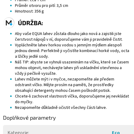
Průměr: cca 7 cm
Průměr otvoru pro pití: 3,5 cm
Hmotnost: 356 g
ÚDRŽBA:
Aby vaše EQUA lahev zůstala dlouho jako nová a zajistili jste
čerstvost nápojů v ní, doporučujeme vám ji pravidelně čistit.
Vypláchněte lahev horkou vodou s jemným mýdlem alespoň
jednou denně. Perfektně ji vyčistíte kombinací horké vody, octa
a lžičky
jedlé sody
.
Náš TIP: abyste se vyhnuli usazeninám na víčku, které se časem
mohou objevit, nechávejte lahev při uskladnění otevřenou a
vždy ji pečlivě vysušte.
Lahev můžete mýt i v myčce, nezapomeňte ale předem
odstranit víčko. Mějte prosím na paměti, že prostředky
obsahující
detergenty
mohou časem poškodit potisk.
Chcete-li zachovat vlastnosti víčka, doporučujeme jej nevkládat
do myčky.
Nezapomeňte důkladně očistit všechny části lahve.
Doplňkové parametry
Kategorie
:
Eco