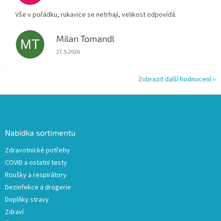
Vše v pořádku, rukavice se netrhají, velikost odpovídá.
Milan Tomandl
MT
Hodnocení obchodu je 5 z 5 hvězdiček.
27.5.2026
Zobrazit další hodnocení
Z
á
p
a
Nabídka sortimentu
t
Zdravotnické potřeby
í
COVID a ostatní testy
Roušky a respirátory
Dezinfekce a drogerie
Doplňky stravy
Zdraví