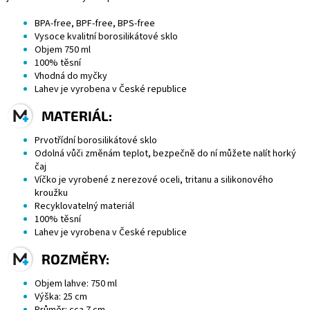
BPA
-free,
BPF
-free,
BPS
-free
Vysoce kvalitní
borosilikátové sklo
Objem 750 ml
100% těsní
Vhodná do myčky
Lahev je vyrobena v České republice
MATERIÁL:
Prvotřídní borosilikátové sklo
Odolná vůči změnám teplot, bezpečně do ní můžete nalít horký
čaj
Víčko je vyrobené z
nerezové oceli
,
tritanu
a silikonového
kroužku
Recyklovatelný materiál
100% těsní
Lahev je vyrobena v České republice
ROZMĚRY:
Objem lahve: 750 ml
Výška: 25 cm