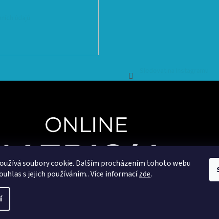
ních údajů
Sledovat na Instagramu
oužívá soubory cookie. Dalším procházením tohoto webu
ouhlas s jejich používáním.. Více informací
zde
.
Copyright 2025
OnlineMedical.cz
. Všechna práva vyhrazena.
Vytvořil a marketingově zajišťuje
HyperGroup.cz
í