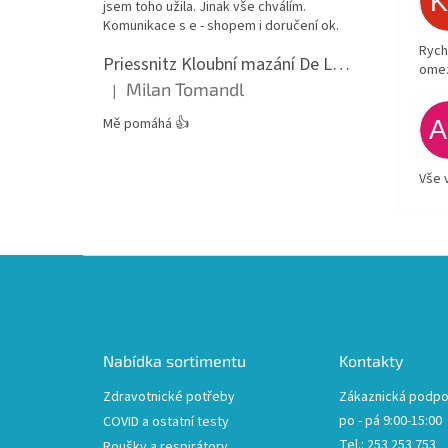
jsem toho užila. Jinak vše chválím.
Komunikace s e - shopem i doručení ok.
Rych
Priessnitz Kloubní mazání De Luxe, 200ml
ome
Milan Tomandl
|
Hodnocení produktu je 5 z 5 hvězdiček.
Mě pomáhá 👍
Vše 
Z
á
p
a
t
Nabídka sortimentu
Kontakty
í
Zdravotnické potřeby
Zákaznická podpo
po - pá 9:00-15:00
COVID a ostatní testy
Tel.: 253 253 753
Roušky a respirátory