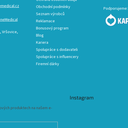
emedical.cz
Obchodní podmínky
Podporujeme:
Seznam výrobců
ineMedical
Reklamace
Bonusový program
 Vršovice,
Blog
Kariera
Spolupráce s dodavateli
Spolupráce s influencery
Firemní dárky
Instagram
 nových produktech na našem e-