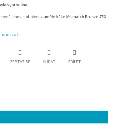
byla vyprodána…
eněná lahev s obalem z umělé kůže Mismatch Bronze 750
informace
ZEPTAT SE
HLÍDAT
SDÍLET