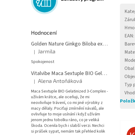
Kate
Záru
Hmo
Hodnocení
EAN
:
Golden Nature Ginkgo Biloba extrakt 50:1 60mg, 100 kapslí
Bare
Jarmila
Mate
|
Hodnocení produktu je 5 z 5 hvězdiček.
Mode
Spokojenost
Obal
Vitalvibe Maca Sextuple BIO Gelatinized 3-Complex, 60 kapslí
Obj
Alena Antoňáková
|
Hodnocení produktu je 5 z 5 hvězdiček.
Typ 
Maca Sextuple BIO Gelatinized 3-Complex -
Vhod
užívám krátce, ale oceňuji, že mi
Položk
neovlivňuje trávení, co mi jiné výrobky z
macy dělaly. Pociťuji zmírnění návalů, ale
ovlivňuje to moje usínání i když užívám
jenom jednu tobolku ráno, co je veliká
škoda. Ocenila bych i slabší verzi. Nechci
si prášek sypat, nemám tak přehled kolik