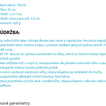
bjem lahve: 750 ml
ýška: 25 cm
růměr: cca 7 cm
růměr otvoru pro pití: 3,5 cm
motnost: 425 g
ÚDRŽBA:
by vaše EQUA lahev zůstala dlouho jako nová a zajistili jste čerstvost nápojů
ypláchněte lahev horkou vodou s jemným mýdlem alespoň jednou denně. Perf
edlé sody.
áš TIP: abyste se vyhnuli usazeninám na víčku, které se časem mohou objevi
ečlivě vysušte.
ahev můžete mýt i v myčce, nezapomeňte ale předem odstranit víčko a obal
etergenty mohou časem poškodit potisk.
hcete-li zachovat vlastnosti víčka, doporučujeme jej nevkládat do myčky.
ezapomeňte důkladně očistit všechny části lahve.
okud je potřeba vyčistit obal z umělé kůže, doporučujeme z důvodu citlivos
adříkem.
kové parametry