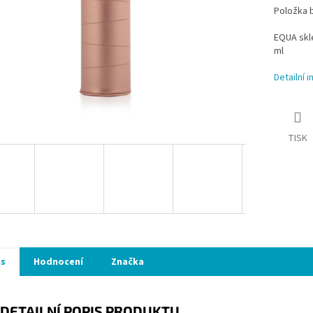
Položka 
EQUA skl
ml
Detailní 
TISK
is
Hodnocení
Značka
DETAILNÍ POPIS PRODUKTU