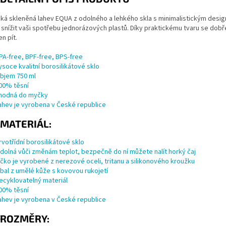
cká skleněná lahev EQUA z odolného a lehkého skla s minimalistickým desi
snížit vaši spotřebu jednorázových plastů. Díky praktickému tvaru se dobře 
n pít.
PA-free, BPF-free, BPS-free
ysoce kvalitní borosilikátové sklo
bjem 750 ml
00% těsní
hodná do myčky
ahev je vyrobena v České republice
MATERIÁL:
rvotřídní borosilikátové sklo
dolná vůči změnám teplot, bezpečně do ní můžete nalít horký čaj
íčko je vyrobené z nerezové oceli, tritanu a silikonového kroužku
bal z umělé kůže s kovovou rukojetí
ecyklovatelný materiál
00% těsní
ahev je vyrobena v České republice
ROZMĚRY: