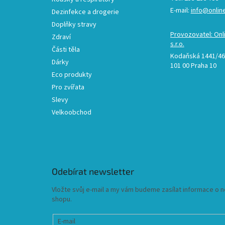
E-mail:
info@onlin
Dezinfekce a drogerie
Doplňky stravy
Provozovatel: Onl
Zdraví
s.r.o.
Části těla
Kodaňská 1441/46,
Dárky
101 00 Praha 10
Eco produkty
Pro zvířata
Slevy
Velkoobchod
Odebírat newsletter
Vložte svůj e-mail a my vám budeme zasílat informace o
shopu.
E-mail