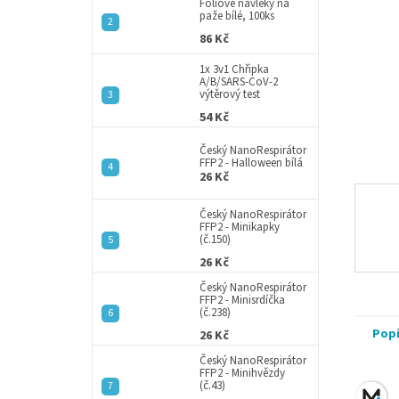
a
Fóliové návleky na
paže bílé, 100ks
n
86 Kč
e
l
1x 3v1 Chřipka
A/B/SARS-CoV-2
výtěrový test
54 Kč
Český NanoRespirátor
FFP2 - Halloween bílá
26 Kč
Český NanoRespirátor
FFP2 - Minikapky
(č.150)
26 Kč
Český NanoRespirátor
FFP2 - Minisrdíčka
(č.238)
Pop
26 Kč
Český NanoRespirátor
FFP2 - Minihvězdy
(č.43)