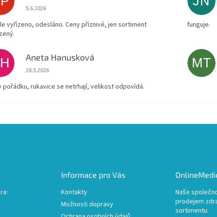
KP
JN
Hodnocení obchodu je 4 z 5 hvězdiček.
5.6.2026
le vyřízeno, odesláno. Ceny příznivé, jen sortiment
funguje.
zený.
Aneta Hanusková
AH
MT
Hodnocení obchodu je 5 z 5 hvězdiček.
28.5.2026
v pořádku, rukavice se netrhají, velikost odpovídá.
Informace pro Vás
OnlineMedic
ra:
Kontakty
Naše společno
prodejem zdr
Možnosti dopravy
sortimentu.
Ochrana osobních údajů