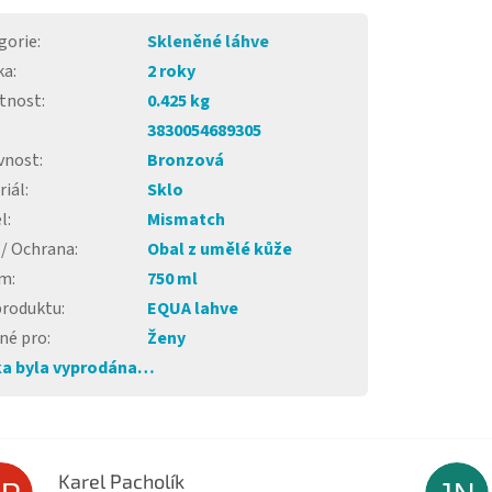
gorie
:
Skleněné láhve
ka
:
2 roky
tnost
:
0.425 kg
3830054689305
vnost
:
Bronzová
riál
:
Sklo
l
:
Mismatch
 / Ochrana
:
Obal z umělé kůže
em
:
750 ml
produktu
:
EQUA lahve
né pro
:
Ženy
a byla vyprodána…
Karel Pacholík