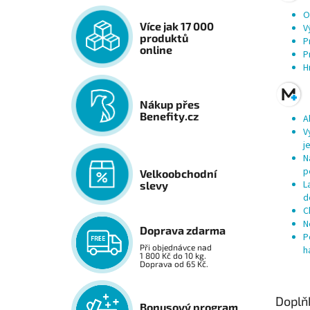
O
Více jak 17 000
V
produktů
P
online
P
H
Nákup přes
Benefity.cz
A
V
j
N
p
Velkoobchodní
L
slevy
d
C
N
Doprava zdarma
P
Při objednávce nad
h
1 800 Kč do 10 kg.
Doprava od 65 Kč.
Doplň
Bonusový program