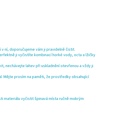
 v ní, doporučujeme vám ji pravidelně čistit.
ektně ji vyčistíte kombinací horké vody, octa a lžičky
t, nechávejte lahev při uskladnění otevřenou a vždy ji
. Mějte prosím na paměti, že prostředky obsahující
ti materiálu vyčistit špinavá místa ručně mokrým