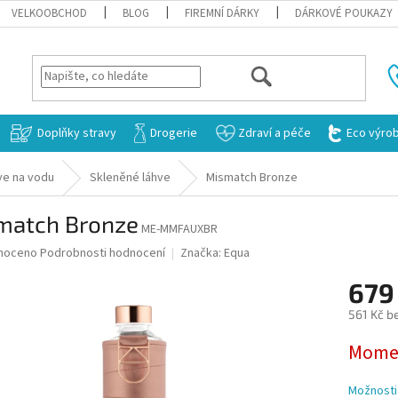
VELKOOBCHOD
BLOG
FIREMNÍ DÁRKY
DÁRKOVÉ POUKAZY
HLEDAT
Doplňky stravy
Drogerie
Zdraví a péče
Eco výro
ve na vodu
Skleněné láhve
Mismatch Bronze
match Bronze
ME-MMFAUXBR
né
noceno
Podrobnosti hodnocení
Značka:
Equa
ní
679
u
561 Kč b
Měrná
Momen
cena:
ek.
Možnosti