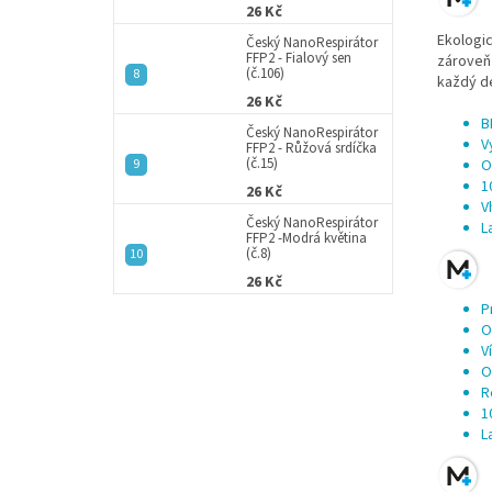
26 Kč
Ekologi
Český NanoRespirátor
FFP2 - Fialový sen
zároveň 
(č.106)
každý de
26 Kč
B
Český NanoRespirátor
V
FFP2 - Růžová srdíčka
(č.15)
O
1
26 Kč
V
Český NanoRespirátor
L
FFP2 -Modrá květina
(č.8)
26 Kč
P
O
V
O
R
1
L