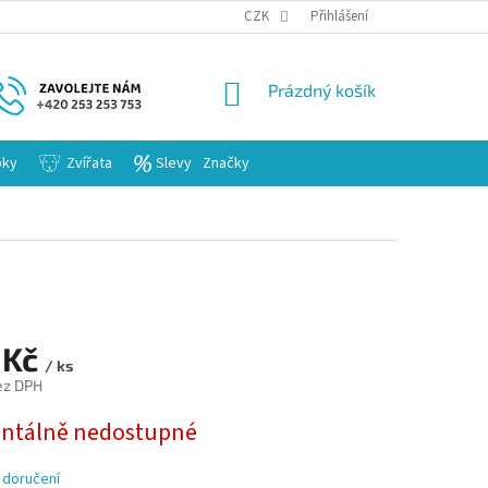
KARIERA
CZK
Přihlášení
NÁKUPNÍ
Prázdný košík
KOŠÍK
bky
Zvířata
Slevy
Značky
 Kč
/ ks
ez DPH
tálně nedostupné
 doručení