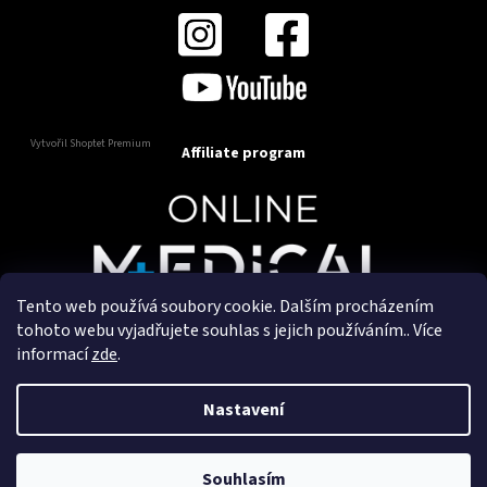
Vytvořil Shoptet Premium
Affiliate program
Tento web používá soubory cookie. Dalším procházením
Copyright 2025
OnlineMedical.cz
. Všechna práva
tohoto webu vyjadřujete souhlas s jejich používáním.. Více
vyhrazena.
informací
zde
.
Vytvořil a marketingově zajišťuje
HyperGroup.cz
Nastavení
Souhlasím