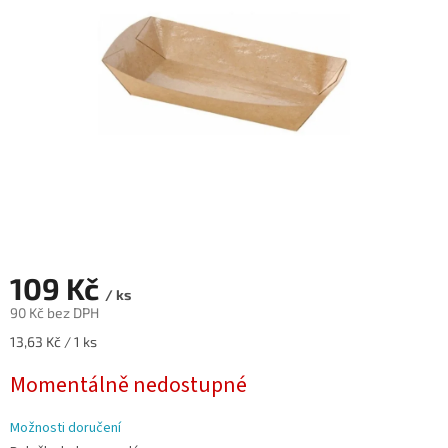
hvězdiček.
109 Kč
/ ks
90 Kč bez DPH
Měrná
13,63 Kč / 1 ks
cena:
Momentálně nedostupné
Možnosti doručení