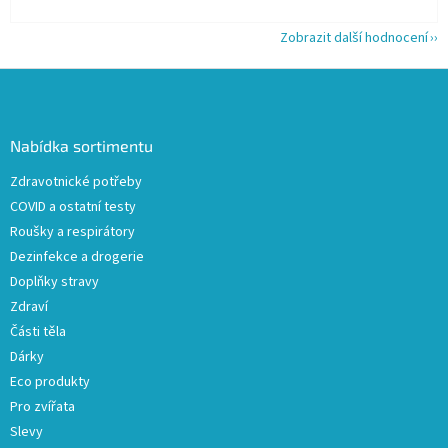
Zobrazit další hodnocení
Z
á
p
a
Nabídka sortimentu
t
Zdravotnické potřeby
í
COVID a ostatní testy
Roušky a respirátory
Dezinfekce a drogerie
Doplňky stravy
Zdraví
Části těla
Dárky
Eco produkty
Pro zvířata
Slevy