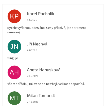
Karel Pacholík
KP
Hodnocení obchodu je 4 z 5 hvězdiček.
5.6.2026
Rychle vyřízeno, odesláno. Ceny příznivé, jen sortiment
omezený.
Jiří Nechvíl
JN
Hodnocení obchodu je 5 z 5 hvězdiček.
4.6.2026
funguje.
Aneta Hanusková
AH
Hodnocení obchodu je 5 z 5 hvězdiček.
28.5.2026
Vše v pořádku, rukavice se netrhají, velikost odpovídá.
Milan Tomandl
MT
Hodnocení obchodu je 5 z 5 hvězdiček.
27.5.2026