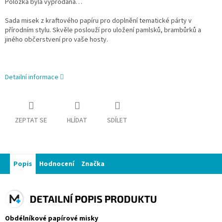
Položka byla vyprodána…
Sada misek z kra
ftového papíru pro doplnění tematické párty v
přírodním stylu. Skvěle poslouží pro uložení pamlsků, brambůrků a
jiného občerstvení pro vaše hosty.
Detailní informace
ZEPTAT SE
HLÍDAT
SDÍLET
Popis
Hodnocení
Značka
DETAILNÍ POPIS PRODUKTU
Obdélníkové papírové misky