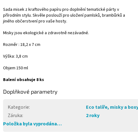
Sada misek z kra
ftového papíru pro doplnění tematické párty v
přírodním stylu. Skvěle poslouží pro uložení pamlsků, brambůrků a
jiného občerstvení pro vaše hosty.
Misky jsou ekologické a zdravotně nezávadné.
Rozměr : 18,2 x 7 cm
Výška: 3,8 cm
Objem 150 ml
Balení obsahuje 8 ks
Doplňkové parametry
Kategorie
:
Eco talíře, misky a box
Záruka
:
2 roky
Položka byla vyprodána…