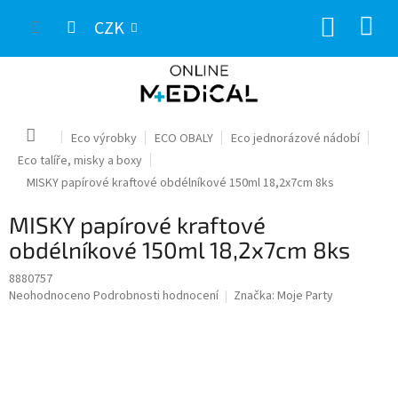
Přejít
NÁKUP
na
CZK
obsah
KOŠÍK
Domů
Eco výrobky
ECO OBALY
Eco jednorázové nádobí
Eco talíře, misky a boxy
MISKY papírové kraftové obdélníkové 150ml 18,2x7cm 8ks
MISKY papírové kraftové
obdélníkové 150ml 18,2x7cm 8ks
8880757
Průměrné
Neohodnoceno
Podrobnosti hodnocení
Značka:
Moje Party
hodnocení
produktu
je
0,0
z
5