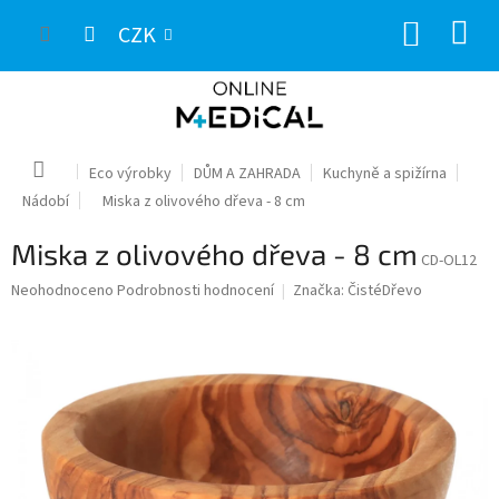
Přejít
NÁKUP
na
CZK
obsah
KOŠÍK
Domů
Eco výrobky
DŮM A ZAHRADA
Kuchyně a spižírna
Nádobí
Miska z olivového dřeva - 8 cm
Miska z olivového dřeva - 8 cm
CD-OL12
Průměrné
Neohodnoceno
Podrobnosti hodnocení
Značka:
ČistéDřevo
hodnocení
produktu
je
0,0
z
5
hvězdiček.