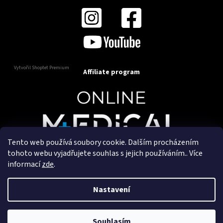
Vytvořil Shoptet Premium
Affiliate program
Tento web používá soubory cookie. Dalším procházením
Copyright 2025
OnlineMedical.cz
. Všechna práva
tohoto webu vyjadřujete souhlas s jejich používáním.. Více
vyhrazena.
informací
zde
.
Vytvořil a marketingově zajišťuje
HyperGroup.cz
Nastavení
Souhlasím