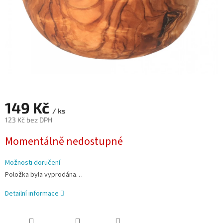
149 Kč
/ ks
123 Kč bez DPH
Měrná
Momentálně nedostupné
cena:
Možnosti doručení
Položka byla vyprodána…
Detailní informace