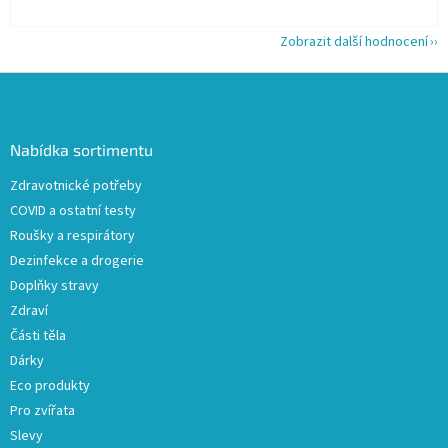
Zobrazit další hodnocení
Z
á
p
a
Nabídka sortimentu
t
Zdravotnické potřeby
í
COVID a ostatní testy
Roušky a respirátory
Dezinfekce a drogerie
Doplňky stravy
Zdraví
Části těla
Dárky
Eco produkty
Pro zvířata
Slevy