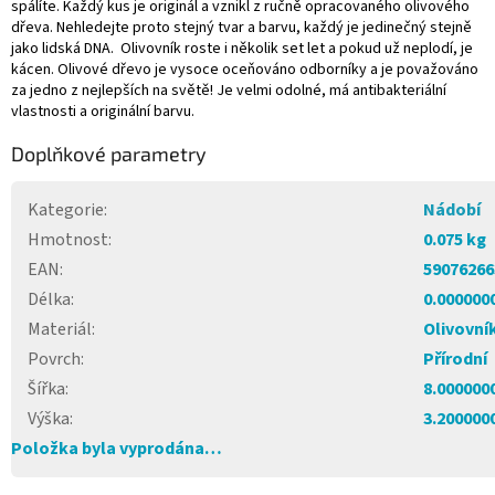
spálíte. Každý kus je originál a vznikl z ručně opracovaného olivového
dřeva. Nehledejte proto stejný tvar a barvu, každý je jedinečný stejně
jako lidská DNA. Olivovník roste i několik set let a pokud už neplodí, je
kácen. Olivové dřevo je vysoce oceňováno odborníky a je považováno
za jedno z nejlepších na světě! Je velmi odolné, má antibakteriální
vlastnosti a originální barvu.
Doplňkové parametry
Kategorie
:
Nádobí
Hmotnost
:
0.075 kg
EAN
:
59076266
Délka
:
0.000000
Materiál
:
Olivovní
Povrch
:
Přírodní
Šířka
:
8.000000
Výška
:
3.200000
Položka byla vyprodána…