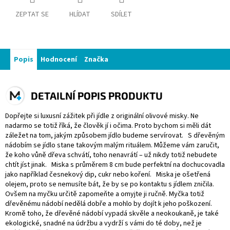
ZEPTAT SE
HLÍDAT
SDÍLET
Popis
Hodnocení
Značka
DETAILNÍ POPIS PRODUKTU
Dopřejte si luxusní zážitek při jídle z originální olivové misky. Ne
nadarmo se totiž říká, že člověk jí i očima. Proto bychom si měli dát
záležet na tom, jakým způsobem jídlo budeme servírovat. S dřevěným
nádobím se jídlo stane takovým malým rituálem. Můžeme vám zaručit,
že koho vůně dřeva schvátí, toho nenavrátí – už nikdy totiž nebudete
chtít jíst jinak. Miska s průměrem 8 cm bude perfektní na dochucovadla
jako například česnekový dip, cukr nebo koření. Miska je ošetřená
olejem, proto se nemusíte bát, že by se po kontaktu s jídlem zničila.
Ovšem na myčku určitě zapomeňte a omyjte ji ručně. Myčka totiž
dřevěnému nádobí nedělá dobře a mohlo by dojít k jeho poškození.
Kromě toho, že dřevěné nádobí vypadá skvěle a neokoukaně, je také
ekologické, snadné na údržbu a vydrží s vámi do té doby, než je