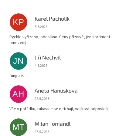
Karel Pacholík
KP
Hodnocení obchodu je 4 z 5 hvězdiček.
5.6.2026
Rychle vyřízeno, odesláno. Ceny příznivé, jen sortiment
omezený.
Jiří Nechvíl
JN
Hodnocení obchodu je 5 z 5 hvězdiček.
4.6.2026
funguje.
Aneta Hanusková
AH
Hodnocení obchodu je 5 z 5 hvězdiček.
28.5.2026
Vše v pořádku, rukavice se netrhají, velikost odpovídá.
Milan Tomandl
MT
Hodnocení obchodu je 5 z 5 hvězdiček.
27.5.2026