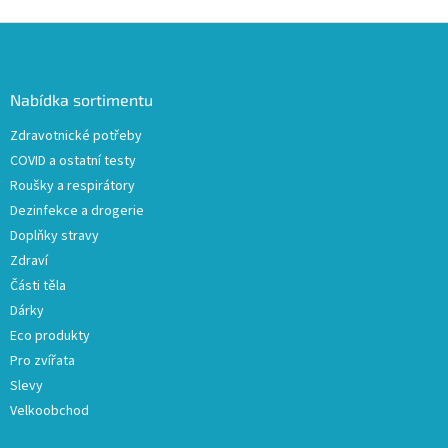
Z
á
p
a
Nabídka sortimentu
t
Zdravotnické potřeby
í
COVID a ostatní testy
Roušky a respirátory
Dezinfekce a drogerie
Doplňky stravy
Zdraví
Části těla
Dárky
Eco produkty
Pro zvířata
Slevy
Velkoobchod