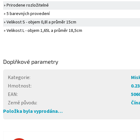
» Prirodene rozložitelné
» 5 barevných provedení
» Velikost S - objem 0,8l a průměr 15cm
» Velikost L - objem 1,65L a průměr 18,5cm
Doplňkové parametry
Kategorie
:
Mis
Hmotnost
:
0.23
EAN
:
506
Země původu
:
Čín
Položka byla vyprodána…