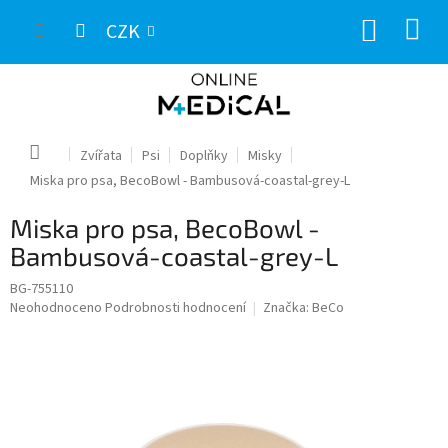
Přejít
NÁKUP
na
CZK
obsah
KOŠÍK
Domů
Zvířata
Psi
Doplňky
Misky
Miska pro psa, BecoBowl - Bambusová-coastal-grey-L
Miska pro psa, BecoBowl -
Bambusová-coastal-grey-L
BG-755110
Průměrné
Neohodnoceno
Podrobnosti hodnocení
Značka:
BeCo
hodnocení
produktu
je
0,0
z
5
hvězdiček.