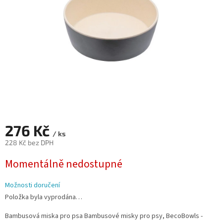
276 Kč
/ ks
228 Kč bez DPH
Měrná
Momentálně nedostupné
cena:
Možnosti doručení
Položka byla vyprodána…
Bambusová miska pro psa Bambusové misky pro psy, BecoBowls -