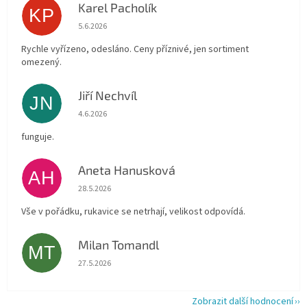
Karel Pacholík
KP
Hodnocení obchodu je 4 z 5 hvězdiček.
5.6.2026
Rychle vyřízeno, odesláno. Ceny příznivé, jen sortiment
omezený.
Jiří Nechvíl
JN
Hodnocení obchodu je 5 z 5 hvězdiček.
4.6.2026
funguje.
Aneta Hanusková
AH
Hodnocení obchodu je 5 z 5 hvězdiček.
28.5.2026
Vše v pořádku, rukavice se netrhají, velikost odpovídá.
Milan Tomandl
MT
Hodnocení obchodu je 5 z 5 hvězdiček.
27.5.2026
Zobrazit další hodnocení