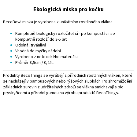
Ekologická miska pro kočku
BecoBowl miska je vyrobena z unikátního rostlinného vlákna.
Kompletně biologicky rozložitelná - po kompostácii se
kompletně rozloží do 3-5 let
Odolná, trvánlivá
Vhodná do myčky nádobí
Vyrobeno z netoxického materiálu
Průměr 8,5cm / 0,25L
Produkty BecoThings se vyrábějí z přírodních rostlinných vláken, které
se nacházejí v bambusových nebo rýžových slupkách. Po shromáždění
základních surovin z udržitelných zdrojů se vlákna smíchavají s bio
pryskyřicemi a přírodní gumou na výrobu produktů BecoThings.