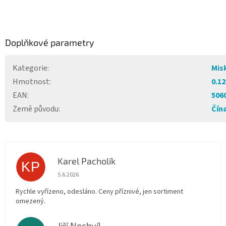
Doplňkové parametry
Kategorie
:
Mis
Hmotnost
:
0.12
EAN
:
506
Země původu
:
Čín
Karel Pacholík
KP
Hodnocení obchodu je 4 z 5 hvězdiček.
5.6.2026
Rychle vyřízeno, odesláno. Ceny příznivé, jen sortiment
omezený.
Jiří Nechvíl