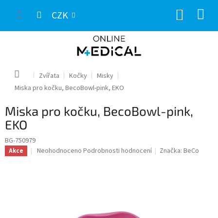
Přejít
NÁKUP
na
CZK
obsah
KOŠÍK
Domů
Zvířata
Kočky
Misky
Miska pro kočku, BecoBowl-pink, EKO
Miska pro kočku, BecoBowl-pink,
EKO
BG-750979
Průměrné
Neohodnoceno
Podrobnosti hodnocení
Značka:
BeCo
Akce
hodnocení
produktu
je
0,0
z
5
hvězdiček.