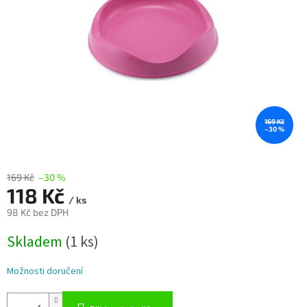
169 Kč
–30 %
169 Kč
–30 %
118 Kč
/ ks
98 Kč bez DPH
Měrná
Skladem
(1 ks)
cena:
Možnosti doručení