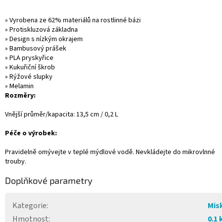
»
Vyrobena ze 62% materiálů na rostlinné bázi
» Protiskluzová základna
» Design s nízkým okrajem
» Bambusový prášek
» PLA pryskyřice
» Kukuřiční škrob
» Rýžové slupky
» Melamin
Rozměry:
Vnější průměr/kapacita: 13,5 cm / 0,2 L
Péče o výrobek:
Pravidelně omývejte v teplé mýdlové vodě.
Nevkládejte do mikrovlnné
trouby.
Doplňkové parametry
Kategorie
:
Mis
Hmotnost
:
0.1 