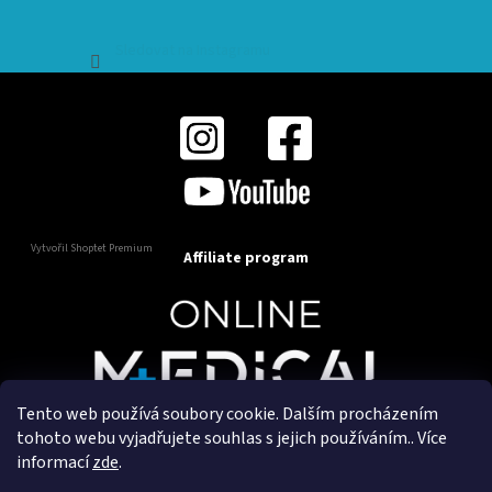
Sledovat na Instagramu
Vytvořil Shoptet Premium
Affiliate program
Tento web používá soubory cookie. Dalším procházením
Copyright 2025
OnlineMedical.cz
. Všechna práva
tohoto webu vyjadřujete souhlas s jejich používáním.. Více
vyhrazena.
informací
zde
.
Vytvořil a marketingově zajišťuje
HyperGroup.cz