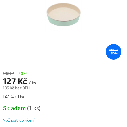
182 Kč
–30 %
182 Kč
–30 %
127 Kč
/ ks
105 Kč bez DPH
Měrná
127 Kč / 1 ks
cena:
Skladem
(1 ks)
Možnosti doručení