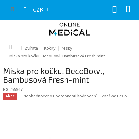
Přejít
NÁKUP
na
CZK
obsah
KOŠÍK
Domů
Zvířata
Kočky
Misky
Miska pro kočku, BecoBowl, Bambusová Fresh-mint
Miska pro kočku, BecoBowl,
Bambusová Fresh-mint
BG-755967
Průměrné
Neohodnoceno
Podrobnosti hodnocení
Značka:
BeCo
Akce
hodnocení
produktu
je
0,0
z
5
hvězdiček.