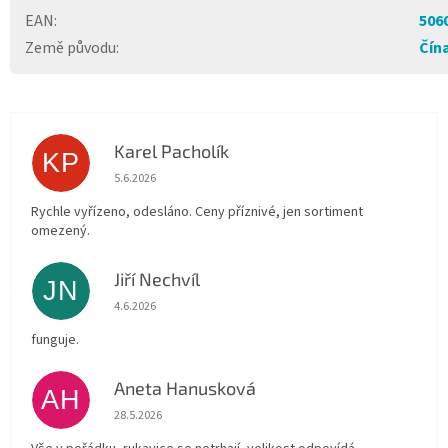
EAN
:
506
Země původu
:
Čín
Karel Pacholík
KP
Hodnocení obchodu je 4 z 5 hvězdiček.
5.6.2026
Rychle vyřízeno, odesláno. Ceny příznivé, jen sortiment
omezený.
Jiří Nechvíl
JN
Hodnocení obchodu je 5 z 5 hvězdiček.
4.6.2026
funguje.
Aneta Hanusková
AH
Hodnocení obchodu je 5 z 5 hvězdiček.
28.5.2026