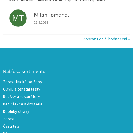
Vše v pořádku, rukavice se netrhají, velikost odpovídá.
Milan Tomandl
MT
Hodnocení obchodu je 5 z 5 hvězdiček.
27.5.2026
Zobrazit další hodnocení
Z
á
p
a
Nabídka sortimentu
t
Zdravotnické potřeby
í
COVID a ostatní testy
Roušky a respirátory
Dezinfekce a drogerie
Doplňky stravy
Zdraví
Části těla