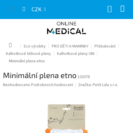
Přejít
NÁKUP
na
CZK
obsah
KOŠÍK
Domů
Eco výrobky
PRO DĚTI A MAMINKY
Přebalování
Kalhotkové látkové pleny
Kalhotkové pleny UNI
Minimální plena etno
Minimální plena etno
102078
Průměrné
Neohodnoceno
Podrobnosti hodnocení
Značka:
Petit Lulu s.r.o.
hodnocení
produktu
je
0,0
z
5
hvězdiček.