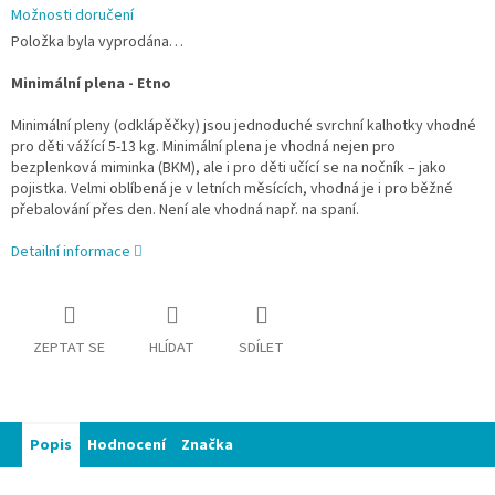
Možnosti doručení
Položka byla vyprodána…
Minimální plena - Etno
Minimální pleny (odklápěčky) jsou jednoduché svrchní kalhotky vhodné
pro děti vážící 5-13 kg. Minimální plena je vhodná nejen pro
bezplenková miminka (BKM), ale i pro děti učící se na nočník – jako
pojistka. Velmi oblíbená je v letních měsících, vhodná je i pro běžné
přebalování přes den. Není ale vhodná např. na spaní.
Detailní informace
ZEPTAT SE
HLÍDAT
SDÍLET
Popis
Hodnocení
Značka