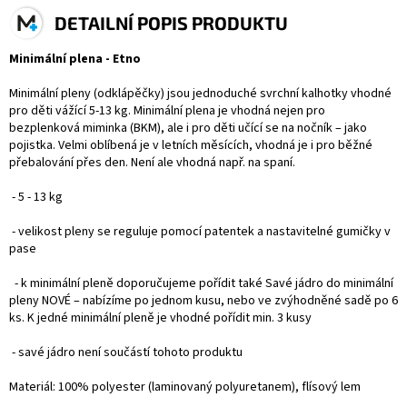
DETAILNÍ POPIS PRODUKTU
Minimální plena - Etno
Minimální pleny (odklápěčky) jsou jednoduché svrchní kalhotky vhodné
pro děti vážící 5-13 kg. Minimální plena je vhodná nejen pro
bezplenková miminka (BKM), ale i pro děti učící se na nočník – jako
pojistka. Velmi oblíbená je v letních měsících, vhodná je i pro běžné
přebalování přes den. Není ale vhodná např. na spaní.
- 5 - 13 kg
- velikost pleny se reguluje pomocí patentek a nastavitelné gumičky v
pase
- k minimální pleně doporučujeme pořídit také
Savé jádro do minimální
pleny NOVÉ
– nabízíme po jednom kusu, nebo ve zvýhodněné sadě po 6
ks. K jedné minimální pleně je vhodné pořídit min. 3 kusy
- savé jádro není součástí tohoto produktu
Materiál: 100% polyester (laminovaný polyuretanem), flísový lem