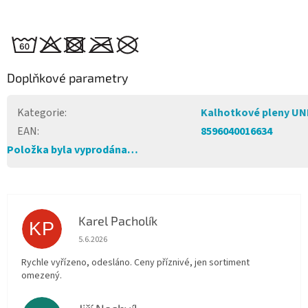
Doplňkové parametry
Kategorie
:
Kalhotkové pleny UN
EAN
:
8596040016634
Položka byla vyprodána…
Karel Pacholík
KP
Hodnocení obchodu je 4 z 5 hvězdiček.
5.6.2026
Rychle vyřízeno, odesláno. Ceny příznivé, jen sortiment
omezený.