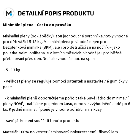
DETAILNÍ POPIS PRODUKTU
Minimální plena - Cesta do pravěku
Minimální pleny (odklápěčky) jsou jednoduché svrchní kalhotky vhodné
pro děti vážící 5-13 kg. Minimální plena je vhodná nejen pro
bezplenková miminka (BKM), ale i pro děti učící se na nočník – jako
pojistka. Velmi oblíbená je v letních měsících, vhodná je i pro běžné
přebalování přes den. Není ale vhodná např. na spaní.
- 5 - 13 kg
- velikost pleny se reguluje pomocí patentek a nastavitelné gumičky v
pase
- k minimální pleně doporučujeme pořídit také
Savé jádro do minimální
pleny NOVÉ
– nabízíme po jednom kusu, nebo ve zvýhodněné sadě po 6
ks. K jedné minimální pleně je vhodné pořídit min. 3 kusy
- savé jádro není součástí tohoto produktu
Materiál: 100% polyester (laminovaný polyuretanem), flísový lem