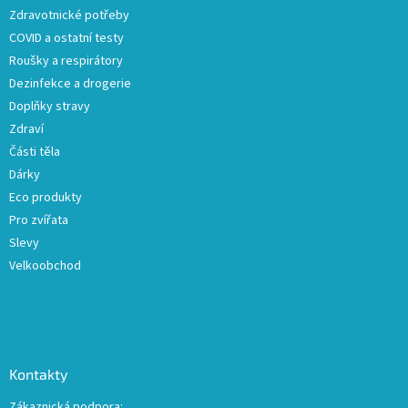
t
Zdravotnické potřeby
í
COVID a ostatní testy
Roušky a respirátory
Dezinfekce a drogerie
Doplňky stravy
Zdraví
Části těla
Dárky
Eco produkty
Pro zvířata
Slevy
Velkoobchod
Kontakty
Zákaznická podpora: