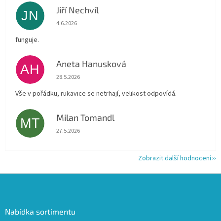
Jiří Nechvíl
JN
Hodnocení obchodu je 5 z 5 hvězdiček.
4.6.2026
funguje.
Aneta Hanusková
AH
Hodnocení obchodu je 5 z 5 hvězdiček.
28.5.2026
Vše v pořádku, rukavice se netrhají, velikost odpovídá.
Milan Tomandl
MT
Hodnocení obchodu je 5 z 5 hvězdiček.
27.5.2026
Zobrazit další hodnocení
Z
á
p
a
Nabídka sortimentu