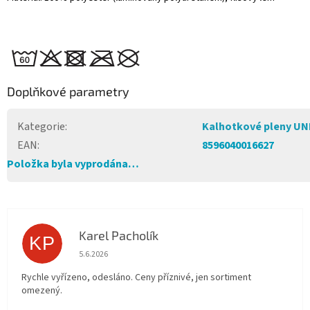
Doplňkové parametry
Kategorie
:
Kalhotkové pleny UN
EAN
:
8596040016627
Položka byla vyprodána…
Karel Pacholík
KP
Hodnocení obchodu je 4 z 5 hvězdiček.
5.6.2026
Rychle vyřízeno, odesláno. Ceny příznivé, jen sortiment
omezený.