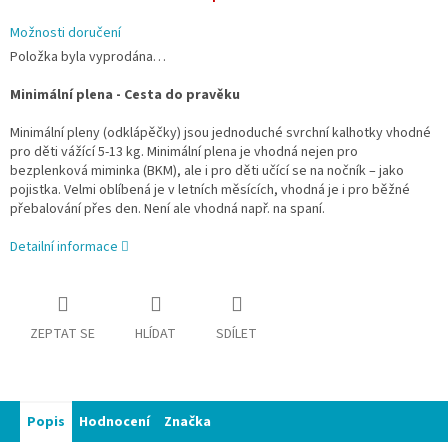
Možnosti doručení
Položka byla vyprodána…
Minimální plena - Cesta do pravěku
Minimální pleny (odklápěčky) jsou jednoduché svrchní kalhotky vhodné
pro děti vážící 5-13 kg. Minimální plena je vhodná nejen pro
bezplenková miminka (BKM), ale i pro děti učící se na nočník – jako
pojistka. Velmi oblíbená je v letních měsících, vhodná je i pro běžné
přebalování přes den. Není ale vhodná např. na spaní.
Detailní informace
ZEPTAT SE
HLÍDAT
SDÍLET
Popis
Hodnocení
Značka