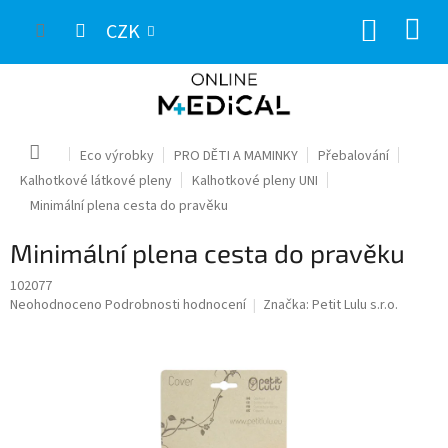
Přejít
NÁKUP
na
CZK
obsah
KOŠÍK
Domů
Eco výrobky
PRO DĚTI A MAMINKY
Přebalování
Kalhotkové látkové pleny
Kalhotkové pleny UNI
Minimální plena cesta do pravěku
Minimální plena cesta do pravěku
102077
Průměrné
Neohodnoceno
Podrobnosti hodnocení
Značka:
Petit Lulu s.r.o.
hodnocení
produktu
je
0,0
z
5
hvězdiček.