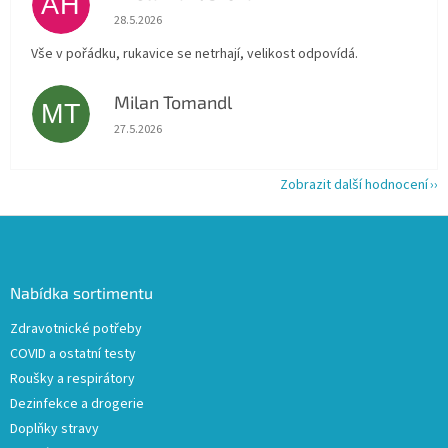
AH
Hodnocení obchodu je 5 z 5 hvězdiček.
28.5.2026
Vše v pořádku, rukavice se netrhají, velikost odpovídá.
Milan Tomandl
MT
Hodnocení obchodu je 5 z 5 hvězdiček.
27.5.2026
Zobrazit další hodnocení
Z
á
p
a
Nabídka sortimentu
t
Zdravotnické potřeby
í
COVID a ostatní testy
Roušky a respirátory
Dezinfekce a drogerie
Doplňky stravy