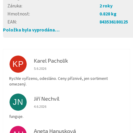
Záruka
:
2 roky
Hmotnost
:
0.828 kg
EAN
:
843536180125
Položka byla vyprodána…
Karel Pacholík
KP
Hodnocení obchodu je 4 z 5 hvězdiček.
5.6.2026
Rychle vyřízeno, odesláno. Ceny příznivé, jen sortiment
omezený.
Jiří Nechvíl
JN
Hodnocení obchodu je 5 z 5 hvězdiček.
4.6.2026
funguje.
Aneta Hanusková