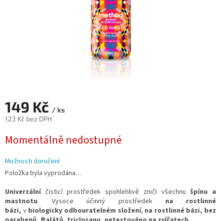
149 Kč
/ ks
123 Kč bez DPH
Měrná
Momentálně nedostupné
cena:
Možnosti doručení
Položka byla vyprodána…
Univerzální
čisticí prostředek spohlehlivě zničí všechnu
špínu a
mastnotu
. Vysoce účinný prostředek
na rostlinné
bázi,
v
biologicky odbouratelném složení
,
na rostlinné bázi, bez
parabenů, ftalátů, triclosanu, netestováno na zvířatech.