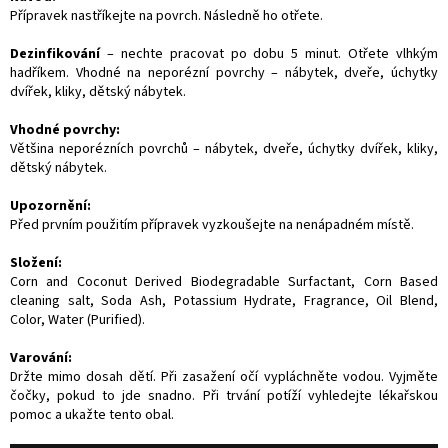
Přípravek nastříkejte na povrch. Následně ho otřete.
D
ezinfikování
– nechte pracovat po dobu 5 minut. Otřete vlhkým
hadříkem. Vhodné na neporézní povrchy – nábytek, dveře, úchytky
dvířek, kliky, dětský nábytek.
Vhodné povrchy:
Většina neporézních povrchů – nábytek, dveře, úchytky dvířek, kliky,
dětský nábytek.
Upozornění:
Před prvním použitím přípravek vyzkoušejte na nenápadném místě.
Složení:
Corn and Coconut Derived Biodegradable Surfactant, Corn Based
cleaning salt, Soda Ash, Potassium Hydrate, Fragrance, Oil Blend,
Color, Water (Purified).
Varování:
Držte mimo dosah dětí. Při zasažení očí vypláchněte vodou. Vyjměte
čočky, pokud to jde snadno. Při trvání potíží vyhledejte lékařskou
pomoc a ukažte tento obal.