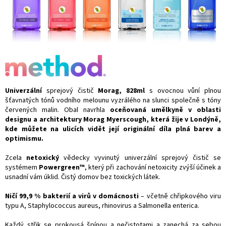
Univerzální
sprejový čistič
Morag, 828ml
s ovocnou vůní plnou
šťavnatých tónů vodního melounu vyzrálého na slunci společně s tóny
červených malin. Obal navrhla
oceňovaná umělkyně v oblasti
designu a architektury
Morag Myerscough, která ž
ije v Londýně,
kde můžete na ulicích vidět její originální díla plná barev a
optimismu.
Zcela
netoxický
vědecky vyvinutý univerzální sprejový čistič se
systémem
Powergreen™
, který při zachování netoxicity zvýší účinek a
usnadní vám úklid. Čistý domov bez toxických látek.
Ničí 99,9 % bakterií a virů v domácnosti
– včetně chřipkového viru
typu A, Staphylococcus aureus, rhinovirus a Salmonella enterica.
Každý střik se prokousá špínou a nečistotami a zanechá za sebou