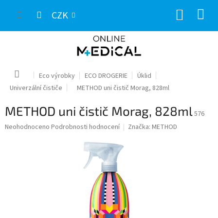
Přejít
NÁKUP
na
CZK
obsah
KOŠÍK
Domů
Eco výrobky
ECO DROGERIE
Úklid
Univerzální čističe
METHOD uni čistič Morag, 828ml
METHOD uni čistič Morag, 828ml
576
Průměrné
Neohodnoceno
Podrobnosti hodnocení
Značka:
METHOD
hodnocení
produktu
je
0,0
z
5
hvězdiček.