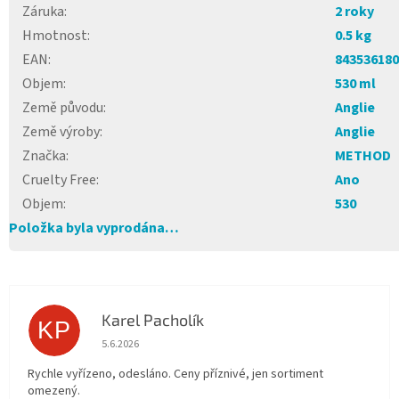
Záruka
:
2 roky
Hmotnost
:
0.5 kg
EAN
:
843536180
Objem
:
530 ml
Země původu
:
Anglie
Země výroby
:
Anglie
Značka
:
METHOD
Cruelty Free
:
Ano
Objem
:
530
Položka byla vyprodána…
Karel Pacholík
KP
Hodnocení obchodu je 4 z 5 hvězdiček.
5.6.2026
Rychle vyřízeno, odesláno. Ceny příznivé, jen sortiment
omezený.