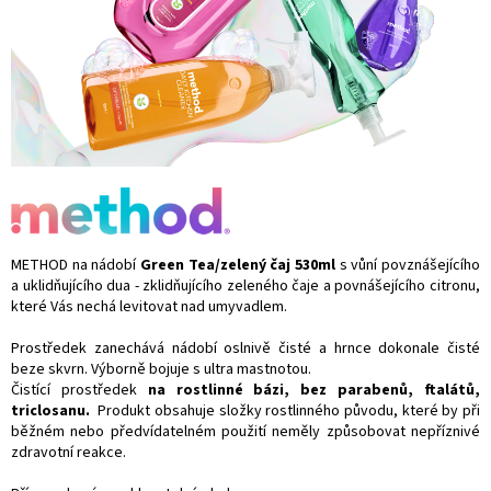
METHOD na nádobí
Green Tea/zelený čaj 530ml
s vůní povznášejícího
a uklidňujícího dua - zklidňujícího zeleného čaje a povnášejícího citronu,
které Vás nechá levitovat nad umyvadlem.
Prostředek zanechává nádobí oslnivě čisté a hrnce dokonale čisté
beze skvrn. Výborně bojuje s ultra mastnotou.
Čistící prostředek
na rostlinné bázi, bez parabenů, ftalátů,
triclosanu.
Produkt obsahuje složky rostlinného původu, které by při
běžném nebo předvídatelném použití neměly způsobovat nepříznivé
zdravotní reakce.