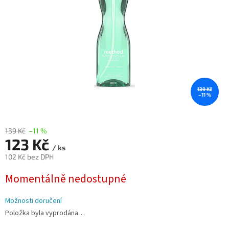
139 Kč
–11 %
139 Kč
–11 %
123 Kč
/ ks
102 Kč bez DPH
Měrná
Momentálně nedostupné
cena:
Možnosti doručení
Položka byla vyprodána…