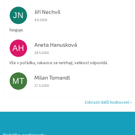
Jiří Nechvíl
JN
Hodnocení obchodu je 5 z 5 hvězdiček.
4.6.2026
funguje.
Aneta Hanusková
AH
Hodnocení obchodu je 5 z 5 hvězdiček.
28.5.2026
Vše v pořádku, rukavice se netrhají, velikost odpovídá.
Milan Tomandl
MT
Hodnocení obchodu je 5 z 5 hvězdiček.
27.5.2026
Zobrazit další hodnocení
Z
á
p
a
Nabídka sortimentu