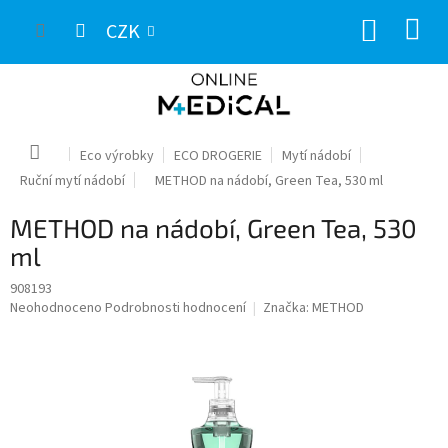
Přejít
NÁKUP
na
CZK
obsah
KOŠÍK
Domů
Eco výrobky
ECO DROGERIE
Mytí nádobí
Ruční mytí nádobí
METHOD na nádobí, Green Tea, 530 ml
METHOD na nádobí, Green Tea, 530
ml
908193
Průměrné
Neohodnoceno
Podrobnosti hodnocení
Značka:
METHOD
hodnocení
produktu
je
0,0
z
5
hvězdiček.