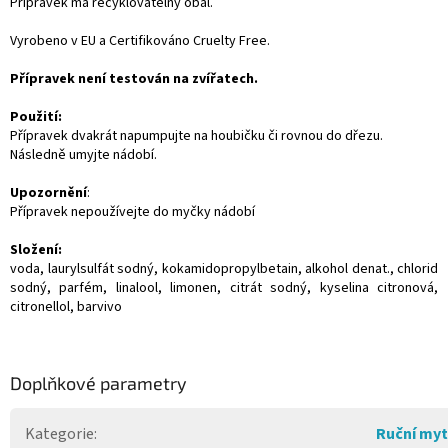
Přípravek má recyklovatelný obal.
Vyrobeno v EU a Certifikováno Cruelty Free.
Přípravek není testován na zvířatech.
Použití:
Přípravek dvakrát napumpujte na houbičku či rovnou do dřezu.
Následně umyjte nádobí.
Upozornění
:
Přípravek nepoužívejte do myčky nádobí
Složení:
voda, laurylsulfát sodný, kokamidopropylbetain, alkohol denat., chlorid
sodný, parfém, linalool, limonen, citrát sodný, kyselina citronová,
citronellol, barvivo
Doplňkové parametry
Kategorie
:
Ruční myt