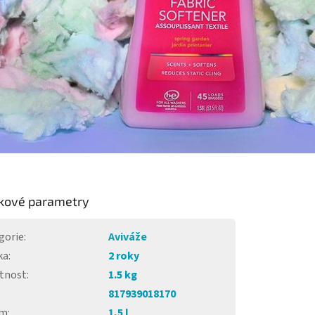
kové parametry
gorie
:
Aviváže
ka
:
2 roky
tnost
:
1.5 kg
817939018170
em
:
1,5 l