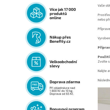
Vaše ob
Více jak 17 000
produktů
Prostř
online
nebo př
Příprave
Nákup přes
Vyrobeno
Benefity.cz
Příprav
Použití
Zvolte 
Velkoobchodní
slevy
Nalijte 
Následn
Doprava zdarma
Při objednávce nad
1 800 Kč do 10 kg.
Doprava od 65 Kč.
Bonusový program