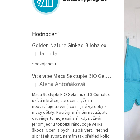
Hodnocení
Golden Nature Ginkgo Biloba extrakt 50:1 60mg, 100 kapslí
Jarmila
|
Hodnocení produktu je 5 z 5 hvězdiček.
Spokojenost
Vitalvibe Maca Sextuple BIO Gelatinized 3-Complex, 60 kapslí
Alena Antoňáková
|
Hodnocení produktu je 5 z 5 hvězdiček.
Maca Sextuple BIO Gelatinized 3-Complex -
užívám krátce, ale oceňuji, že mi
neovlivňuje trávení, co mi jiné výrobky z
macy dělaly. Pociťuji zmírnění návalů, ale
ovlivňuje to moje usínání i když užívám
jenom jednu tobolku ráno, co je veliká
škoda. Ocenila bych i slabší verzi. Nechci
si prášek sypat, nemám tak přehled kolik