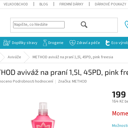
VELKOOBCHOD
BLOG
FIREMNÍ DÁRKY
DÁRKOVÉ POUKAZY
HLEDAT
Doplňky stravy
Drogerie
Zdraví a péče
Eco výro
Aviváže
METHOD aviváž na praní 1,5l, 45PD, pink freesia
OD aviváž na praní 1,5l, 45PD, pink fr
né
noceno
Podrobnosti hodnocení
Značka:
METHOD
ní
199
u
164 Kč b
Měrná
Momen
cena:
ek.
Možnosti