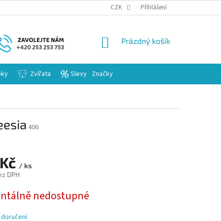
KARIERA
CZK
Přihlášení
NÁKUPNÍ
Prázdný košík
KOŠÍK
bky
Zvířata
Slevy
Značky
eesia
406
 Kč
/ ks
ez DPH
tálně nedostupné
 doručení