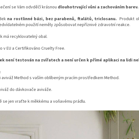
lečení se Vám odvděčí krásnou
dlouhotrvající vůni a zachováním barev
edek
na rostlinné bázi, bez parabenů, ftalátů, triclosanu.
Produkt o
edvídatelném použití neměly způsobovat nepříznivé zdravotní reakce.
k má recyklovatelný obal.
 v EU a Certifikováno Cruelty Free.
ek není testován na zvířatech a není určen k přímé aplikaci na lidi ne
:
si aviváž Method s vaším oblíbeným pracím prostředkem Method.
aviváž do dávkovače aviváže.
ě se jen vraťte k měkkému a voňavému prádlu.