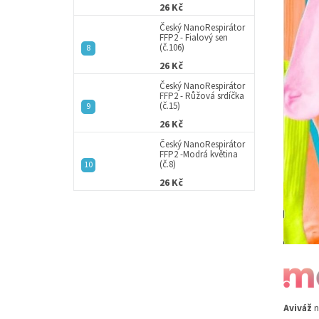
26 Kč
Český NanoRespirátor
FFP2 - Fialový sen
(č.106)
26 Kč
Český NanoRespirátor
FFP2 - Růžová srdíčka
(č.15)
26 Kč
Český NanoRespirátor
FFP2 -Modrá květina
(č.8)
26 Kč
Aviváž
n