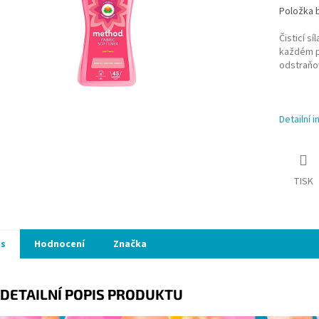
Položka 
Čisticí
sí
l
každém p
odstraňo
Detailní 
TISK
is
Hodnocení
Značka
DETAILNÍ POPIS PRODUKTU