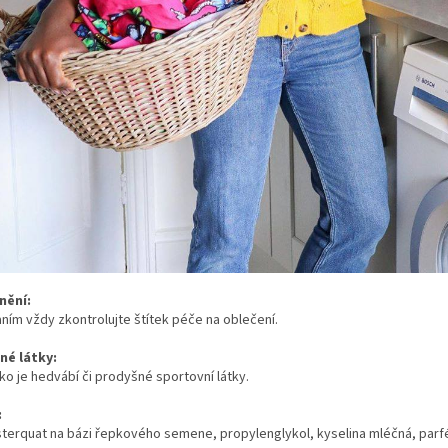
nění:
ním vždy zkontrolujte štítek péče na oblečení.
é látky:
ako je hedvábí či prodyšné sportovní látky.
:
terquat na bázi řepkového semene, propylenglykol, kyselina mléčná, parf