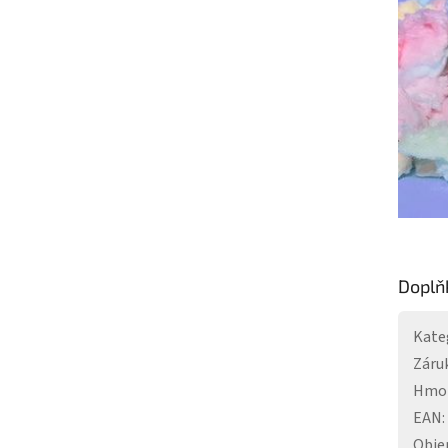
Doplň
Kate
Záru
Hmo
EAN
:
Obj