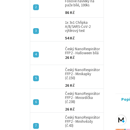
a
Fóliové návleky na
paže bílé, 100ks
n
86 Kč
e
l
1x 3v1 Chřipka
A/B/SARS-CoV-2
výtěrový test
54 Kč
Český NanoRespirátor
FFP2 - Halloween bílá
26 Kč
Český NanoRespirátor
FFP2 - Minikapky
(č.150)
26 Kč
Český NanoRespirátor
FFP2 - Minisrdíčka
Pop
(č.238)
26 Kč
Český NanoRespirátor
FFP2 - Minihvězdy
(č.43)