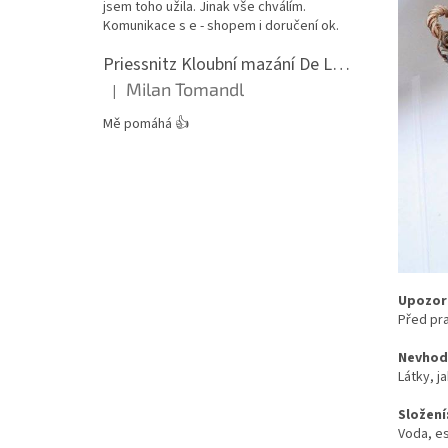
jsem toho užila. Jinak vše chválím.
Komunikace s e - shopem i doručení ok.
Priessnitz Kloubní mazání De Luxe, 200ml
Milan Tomandl
|
Hodnocení produktu je 5 z 5 hvězdiček.
Mě pomáhá 👍
Upozor
Před pra
Nevhodn
Látky, j
Složení
Voda, es