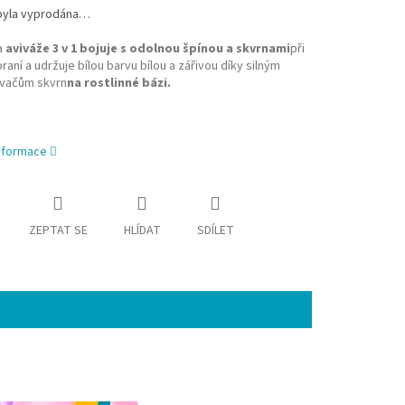
byla vyprodána…
a
aviváže 3 v 1 bojuje s odolnou špínou a skvrnami
při
raní a udržuje
bílou
barvu bílou a zářivou
díky silným
vačům skvrn
na rostlinné bázi.
informace
ZEPTAT SE
HLÍDAT
SDÍLET