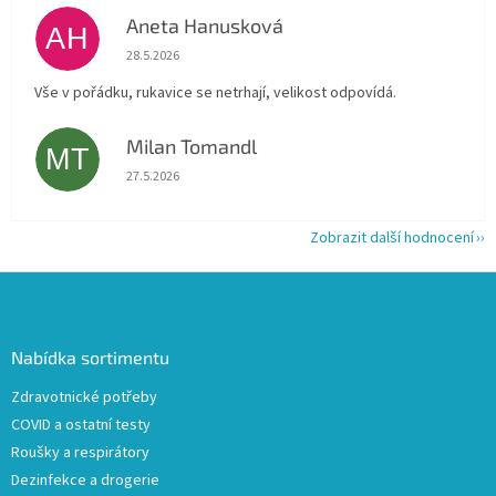
Aneta Hanusková
AH
Hodnocení obchodu je 5 z 5 hvězdiček.
28.5.2026
Vše v pořádku, rukavice se netrhají, velikost odpovídá.
Milan Tomandl
MT
Hodnocení obchodu je 5 z 5 hvězdiček.
27.5.2026
Zobrazit další hodnocení
Z
á
p
a
Nabídka sortimentu
t
Zdravotnické potřeby
í
COVID a ostatní testy
Roušky a respirátory
Dezinfekce a drogerie