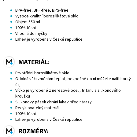
BPA
-free,
BPF
-free,
BPS
-free
Vysoce kvalitní
borosilikátové sklo
Objem 550 ml
100% těsní
Vhodná do myčky
Lahev je vyrobena v České republice
MATERIÁL:
Prvotřídní borosilikátové sklo
Odolná vůči změnám teplot, bezpečně do ní můžete nalít horký
čaj
Víčko je vyrobené z
nerezové oceli
,
tritanu
a silikonového
kroužku
Silikonový pásek chrání lahev před nárazy
Recyklovatelný materiál
100% těsní
Lahev je vyrobena v České republice
ROZMĚRY: