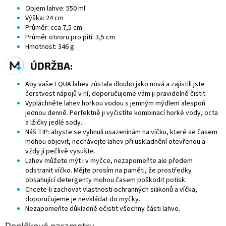
Objem lahve: 550 ml
Výška: 24 cm
Průměr: cca 7,5 cm
Průměr otvoru pro pití: 3,5 cm
Hmotnost: 346 g
ÚDRŽBA:
Aby vaše EQUA lahev zůstala dlouho jako nová a zajistili jste
čerstvost nápojů v ní, doporučujeme vám ji pravidelně čistit.
Vypláchněte lahev horkou vodou s jemným mýdlem alespoň
jednou denně. Perfektně ji vyčistíte kombinací horké vody, octa
a lžičky
jedlé sody
.
Náš TIP: abyste se vyhnuli usazeninám na víčku, které se časem
mohou objevit, nechávejte lahev při uskladnění otevřenou a
vždy ji pečlivě vysušte.
Lahev můžete mýt i v myčce, nezapomeňte ale předem
odstranit víčko. Mějte prosím na paměti, že prostředky
obsahující
detergenty
mohou časem poškodit potisk.
Chcete-li zachovat vlastnosti ochranných silikonů a víčka,
doporučujeme je nevkládat do myčky.
Nezapomeňte důkladně očistit všechny části lahve.
Doplňkové parametry