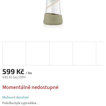
599 Kč
/ ks
495 Kč bez DPH
Měrná
Momentálně nedostupné
cena:
Možnosti doručení
Položka byla vyprodána…