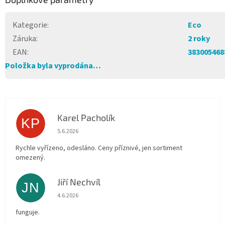
Kategorie
:
Eco
Záruka
:
2 roky
EAN
:
383005468
Položka byla vyprodána…
Karel Pacholík
KP
Hodnocení obchodu je 4 z 5 hvězdiček.
5.6.2026
Rychle vyřízeno, odesláno. Ceny příznivé, jen sortiment
omezený.
Jiří Nechvíl
JN
Hodnocení obchodu je 5 z 5 hvězdiček.
4.6.2026
funguje.