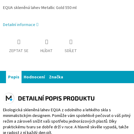
EQUA skleněná lahev Metallic Gold 550 ml
Detailní informace
ZEPTAT SE
HLÍDAT
SDÍLET
Popis
Hodnocení
Značka
DETAILNÍ POPIS PRODUKTU
Ekologická skleněná lahev EQUA z odolného a lehkého skla s
minimalistickým designem. Pomůže vám spolehlivě pečovat o váš pitný
režim a zároveň snížit vaši spotřebu jednorázových plastů. Díky
praktickému tvaru se dobře drží v ruce. A hlavně skvěle vypadá, takže
je radost z ní každý den pít.