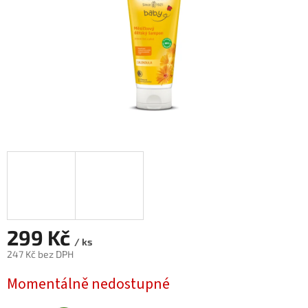
299 Kč
/ ks
247 Kč bez DPH
Měrná
Momentálně nedostupné
cena: