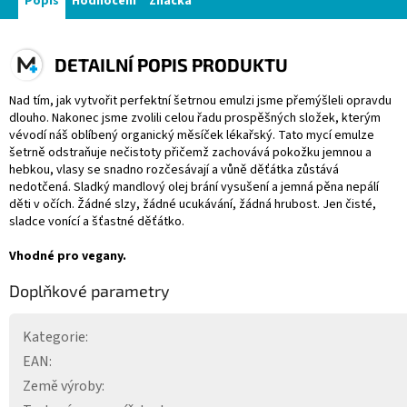
Popis
Hodnocení
Značka
DETAILNÍ POPIS PRODUKTU
Nad tím, jak vytvořit perfektní šetrnou emulzi jsme přemýšleli opravdu
dlouho. Nakonec jsme zvolili celou řadu prospěšných složek, kterým
vévodí náš oblíbený organický měsíček lékařský. Tato mycí emulze
šetrně odstraňuje nečistoty přičemž zachovává pokožku jemnou a
hebkou, vlasy se snadno rozčesávají a vůně děťátka zůstává
nedotčená. Sladký mandlový olej brání vysušení a jemná pěna nepálí
děti v očích. Žádné slzy, žádné ucukávání, žádná hrubost. Jen čisté,
sladce vonící a šťastné děťátko.
Vhodné pro vegany.
Doplňkové parametry
Kategorie
:
EAN
:
Země výroby
: