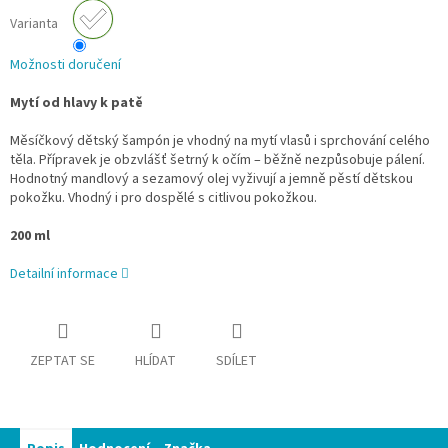
Varianta
Možnosti doručení
Mytí od hlavy k patě
Měsíčkový dětský šampón je vhodný na mytí vlasů i sprchování celého
těla. Přípravek je obzvlášť šetrný k očím – běžně nezpůsobuje pálení.
Hodnotný mandlový a sezamový olej vyživují a jemně pěstí dětskou
pokožku. Vhodný i pro dospělé s citlivou pokožkou.
200 ml
Detailní informace
ZEPTAT SE
HLÍDAT
SDÍLET