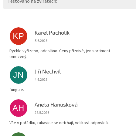
Testováno na zvířatech
:
Karel Pacholík
KP
Hodnocení obchodu je 4 z 5 hvězdiček.
5.6.2026
Rychle vyřízeno, odesláno. Ceny příznivé, jen sortiment
omezený.
Jiří Nechvíl
JN
Hodnocení obchodu je 5 z 5 hvězdiček.
4.6.2026
funguje.
Aneta Hanusková
AH
Hodnocení obchodu je 5 z 5 hvězdiček.
28.5.2026
Vše v pořádku, rukavice se netrhají, velikost odpovídá.