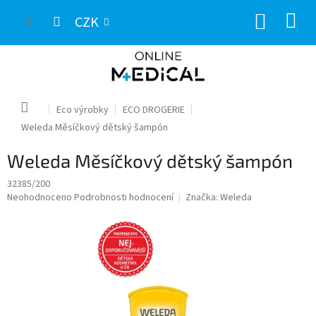
Přejít
NÁKUP
na
CZK
obsah
KOŠÍK
Domů
Eco výrobky
ECO DROGERIE
Weleda Měsíčkový dětský šampón
Weleda Měsíčkový dětský šampón
32385/200
Průměrné
Neohodnoceno
Podrobnosti hodnocení
Značka:
Weleda
hodnocení
produktu
je
0,0
z
5
hvězdiček.