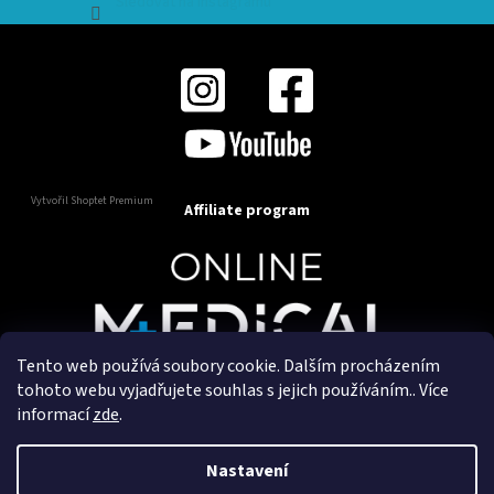
Sledovat na Instagramu
Vytvořil Shoptet Premium
Affiliate program
Tento web používá soubory cookie. Dalším procházením
Copyright 2025
OnlineMedical.cz
. Všechna práva
tohoto webu vyjadřujete souhlas s jejich používáním.. Více
vyhrazena.
informací
zde
.
Vytvořil a marketingově zajišťuje
HyperGroup.cz
Nastavení