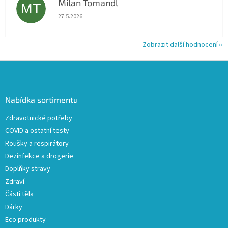
Milan Tomandl
MT
Hodnocení obchodu je 5 z 5 hvězdiček.
27.5.2026
Zobrazit další hodnocení
Z
á
p
a
Nabídka sortimentu
t
Zdravotnické potřeby
í
COVID a ostatní testy
Roušky a respirátory
Dezinfekce a drogerie
Doplňky stravy
Zdraví
Části těla
Dárky
Eco produkty