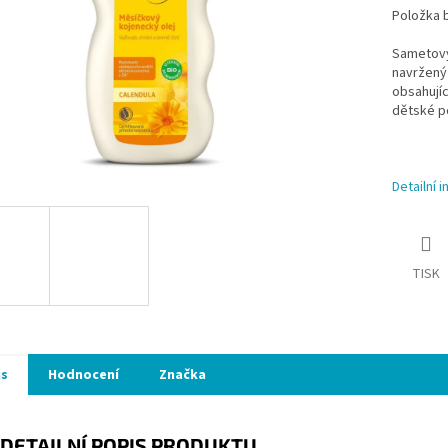
Položka 
Sametový 
navržený 
obsahujíc
dětské 
Detailní 
TISK
is
Hodnocení
Značka
DETAILNÍ POPIS PRODUKTU