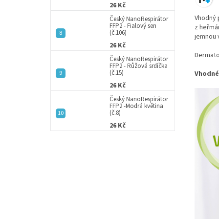
26 Kč
Vhodný p
Český NanoRespirátor
FFP2 - Fialový sen
z heřmán
(č.106)
jemnou v
26 Kč
Dermatol
Český NanoRespirátor
FFP2 - Růžová srdíčka
(č.15)
Vhodné
26 Kč
Český NanoRespirátor
FFP2 -Modrá květina
(č.8)
26 Kč