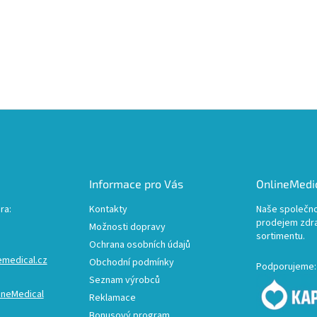
Informace pro Vás
OnlineMedic
ra:
Kontakty
Naše společno
prodejem zdr
Možnosti dopravy
sortimentu.
Ochrana osobních údajů
emedical.cz
Obchodní podmínky
Podporujeme:
Seznam výrobců
ineMedical
Reklamace
Bonusový program