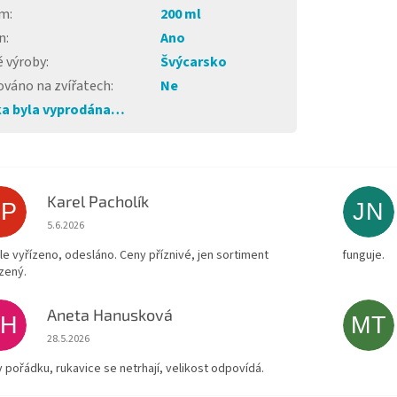
em
:
200 ml
n
:
Ano
 výroby
:
Švýcarsko
ováno na zvířatech
:
Ne
a byla vyprodána…
Karel Pacholík
KP
JN
Hodnocení obchodu je 4 z 5 hvězdiček.
5.6.2026
le vyřízeno, odesláno. Ceny příznivé, jen sortiment
funguje.
zený.
Aneta Hanusková
AH
MT
Hodnocení obchodu je 5 z 5 hvězdiček.
28.5.2026
v pořádku, rukavice se netrhají, velikost odpovídá.