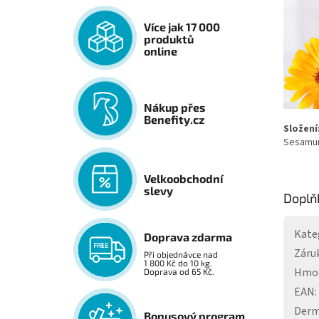
Více jak 17 000
produktů
online
Nákup přes
Benefity.cz
Složení
Sesamum 
Velkoobchodní
slevy
Doplň
Kate
Doprava zdarma
Záru
Při objednávce nad
1 800 Kč do 10 kg.
Hmo
Doprava od 65 Kč.
EAN
:
Derm
Bonusový program