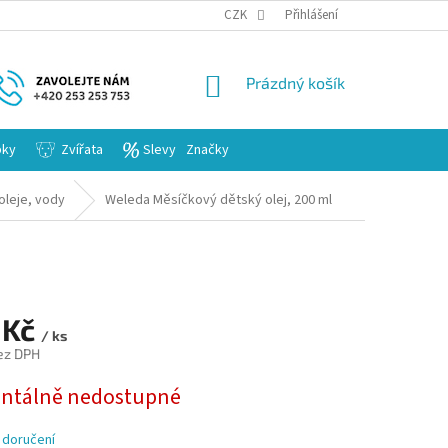
KARIERA
CZK
Přihlášení
NÁKUPNÍ
Prázdný košík
KOŠÍK
bky
Zvířata
Slevy
Značky
oleje, vody
Weleda Měsíčkový dětský olej, 200 ml
 Kč
/ ks
ez DPH
tálně nedostupné
 doručení