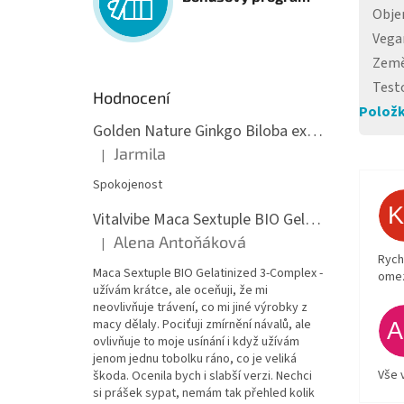
Obj
Vega
Země
Test
Hodnocení
Položk
Golden Nature Ginkgo Biloba extrakt 50:1 60mg, 100 kapslí
Jarmila
|
Hodnocení produktu je 5 z 5 hvězdiček.
Spokojenost
Vitalvibe Maca Sextuple BIO Gelatinized 3-Complex, 60 kapslí
Alena Antoňáková
|
Hodnocení produktu je 5 z 5 hvězdiček.
Rych
Maca Sextuple BIO Gelatinized 3-Complex -
ome
užívám krátce, ale oceňuji, že mi
neovlivňuje trávení, co mi jiné výrobky z
macy dělaly. Pociťuji zmírnění návalů, ale
ovlivňuje to moje usínání i když užívám
jenom jednu tobolku ráno, co je veliká
Vše 
škoda. Ocenila bych i slabší verzi. Nechci
si prášek sypat, nemám tak přehled kolik