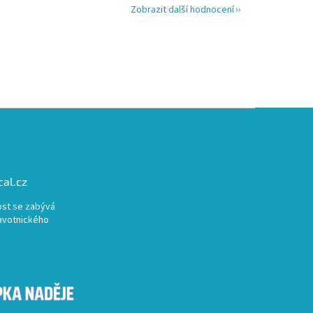
Zobrazit další hodnocení
al.cz
st se zabývá
avotnického