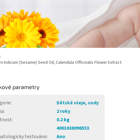
:
Indicum (Sesame) Seed Oil, Calendula Officinalis Flower Extract.
kové parametry
gorie
:
Dětské oleje, vody
ka
:
2 roky
tnost
:
0.2 kg
4001638096553
atologicky testováno
:
Ano