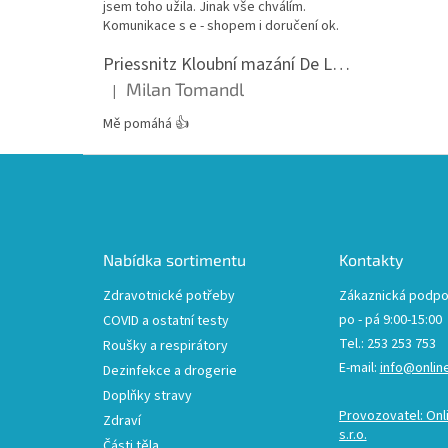
jsem toho užila. Jinak vše chválím.
Komunikace s e - shopem i doručení ok.
Priessnitz Kloubní mazání De Luxe, 200ml
Milan Tomandl
|
Hodnocení produktu je 5 z 5 hvězdiček.
Mě pomáhá 👍
Z
á
p
a
t
Nabídka sortimentu
Kontakty
í
Zdravotnické potřeby
Zákaznická podpo
po - pá 9:00-15:00
COVID a ostatní testy
Tel.: 253 253 753
Roušky a respirátory
E-mail:
info@onlin
Dezinfekce a drogerie
Doplňky stravy
Provozovatel: Onl
Zdraví
s.r.o.
Části těla