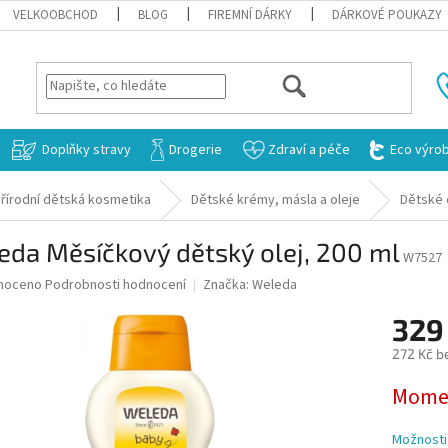
VELKOOBCHOD
BLOG
FIREMNÍ DÁRKY
DÁRKOVÉ POUKAZY
HLEDAT
Doplňky stravy
Drogerie
Zdraví a péče
Eco výro
řírodní dětská kosmetika
Dětské krémy, másla a oleje
Dětské 
da Měsíčkový dětský olej, 200 ml
W7527
né
noceno
Podrobnosti hodnocení
Značka:
Weleda
ní
329
u
272 Kč b
Měrná
Momen
cena:
ek.
Možnosti