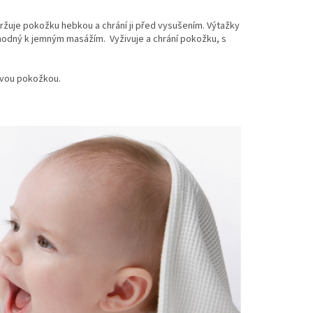
ržuje pokožku hebkou a chrání ji před vysušením. Výtažky
 vhodný k jemným masážím. Vyživuje a chrání pokožku, s
livou pokožkou.