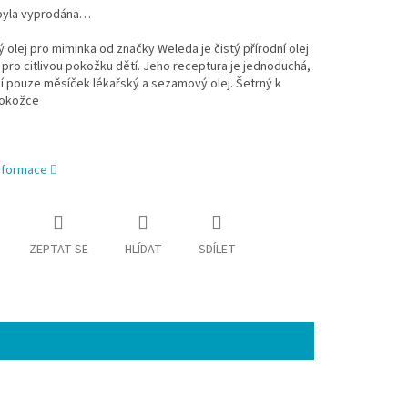
byla vyprodána…
olej pro miminka od značky Weleda je čistý přírodní olej
pro citlivou pokožku dětí. Jeho receptura je jednoduchá,
í pouze měsíček lékařský a sezamový olej. Šetrný k
pokožce
informace
ZEPTAT SE
HLÍDAT
SDÍLET