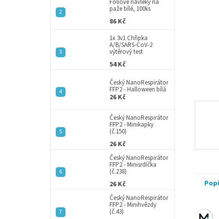
a
Fóliové návleky na
paže bílé, 100ks
n
86 Kč
e
l
1x 3v1 Chřipka
A/B/SARS-CoV-2
výtěrový test
54 Kč
Český NanoRespirátor
FFP2 - Halloween bílá
26 Kč
Český NanoRespirátor
FFP2 - Minikapky
(č.150)
26 Kč
Český NanoRespirátor
FFP2 - Minisrdíčka
(č.238)
Pop
26 Kč
Český NanoRespirátor
FFP2 - Minihvězdy
(č.43)