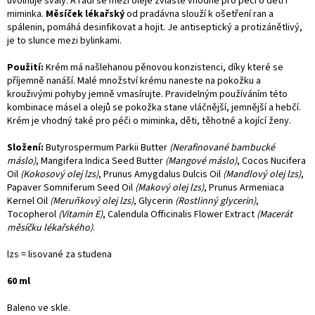
uvolňuje svaly. A řadí se mezi oleje zvláště vhodné pro péči o děti i
miminka.
Měsíček lékařský
od pradávna slouží k ošetření ran a
spálenin, pomáhá desinfikovat a hojit. Je antiseptický a protizánětlivý,
je to slunce mezi bylinkami.
Použití:
Krém má našlehanou pěnovou konzistenci, díky které se
příjemně nanáší. Malé množství krému naneste na pokožku a
krouživými pohyby jemně vmasírujte. Pravidelným používáním této
kombinace másel a olejů se pokožka stane vláčnější, jemnější a hebčí.
Krém je vhodný také pro péči o miminka, děti, těhotné a kojící ženy.
Složení:
Butyrospermum Parkii Butter
(Nerafinované bambucké
máslo)
, Mangifera Indica Seed Butter
(Mangové máslo)
, Cocos Nucifera
Oil
(Kokosový olej lzs)
, Prunus Amygdalus Dulcis Oil
(Mandlový olej lzs)
,
Papaver Somniferum Seed Oil
(Makový olej lzs)
, Prunus Armeniaca
Kernel Oil
(Meruňkový olej lzs)
, Glycerin
(Rostlinný glycerin)
,
Tocopherol
(Vitamin E)
, Calendula Officinalis Flower Extract
(Macerát
měsíčku lékařského)
.
lzs = lisované za studena
60 ml
Baleno ve skle.