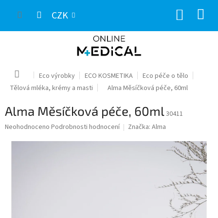
Přejít
NÁKUP
na
CZK
obsah
KOŠÍK
Domů
Eco výrobky
ECO KOSMETIKA
Eco péče o tělo
Tělová mléka, krémy a masti
Alma Měsíčková péče, 60ml
Alma Měsíčková péče, 60ml
30411
Průměrné
Neohodnoceno
Podrobnosti hodnocení
Značka:
Alma
hodnocení
produktu
je
0,0
z
5
hvězdiček.