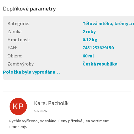
Doplňkové parametry
Kategorie
:
Tělová mléka, krémy a 
Záruka
:
2 roky
Hmotnost
:
0.12 kg
EAN
:
7451253629150
Objem
:
60 ml
Země výroby
:
Česká republika
Položka byla vyprodána…
Karel Pacholík
KP
Hodnocení obchodu je 4 z 5 hvězdiček.
5.6.2026
Rychle vyřízeno, odesláno. Ceny příznivé, jen sortiment
omezený.