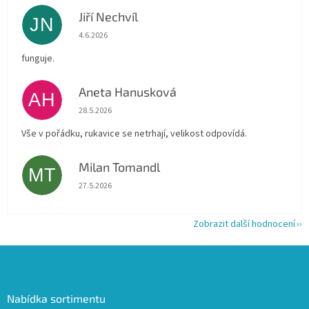
Jiří Nechvíl
JN
Hodnocení obchodu je 5 z 5 hvězdiček.
4.6.2026
funguje.
Aneta Hanusková
AH
Hodnocení obchodu je 5 z 5 hvězdiček.
28.5.2026
Vše v pořádku, rukavice se netrhají, velikost odpovídá.
Milan Tomandl
MT
Hodnocení obchodu je 5 z 5 hvězdiček.
27.5.2026
Zobrazit další hodnocení
Z
á
p
a
Nabídka sortimentu