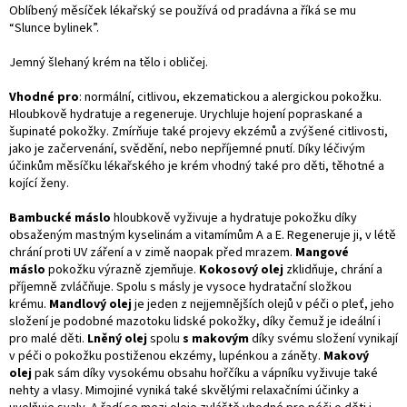
Oblíbený měsíček lékařský se používá od pradávna a říká se mu
“Slunce bylinek”.
Jemný šlehaný krém na tělo i obličej.
Vhodné pro
: normální, citlivou, ekzematickou a alergickou pokožku.
Hloubkově hydratuje a regeneruje. Urychluje hojení popraskané a
šupinaté pokožky. Zmírňuje také projevy ekzémů a zvýšené citlivosti,
jako je začervenání, svědění, nebo nepříjemné pnutí. Díky léčivým
účinkům měsíčku lékařského je krém vhodný také pro děti, těhotné a
kojící ženy.
Bambucké máslo
hloubkově vyživuje a hydratuje pokožku díky
obsaženým mastným kyselinám a vitamímům A a E. Regeneruje ji, v létě
chrání proti UV záření a v zimě naopak před mrazem.
Mangové
máslo
pokožku výrazně zjemňuje.
Kokosový olej
zklidňuje, chrání a
příjemně zvláčňuje. Spolu s másly je vysoce hydratační složkou
krému.
Mandlový olej
je jeden z nejjemnějších olejů v péči o pleť, jeho
složení je podobné mazotoku lidské pokožky, díky čemuž je ideální i
pro malé děti.
Lněný olej
spolu
s makovým
díky svému složení vynikají
v péči o pokožku postiženou ekzémy, lupénkou a záněty.
Makový
olej
pak sám díky vysokému obsahu hořčíku a vápníku vyživuje také
nehty a vlasy. Mimojiné vyniká také skvělými relaxačními účinky a