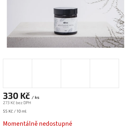
330 Kč
/ ks
273 Kč bez DPH
Měrná
55 Kč / 10 ml
cena:
Momentálně nedostupné