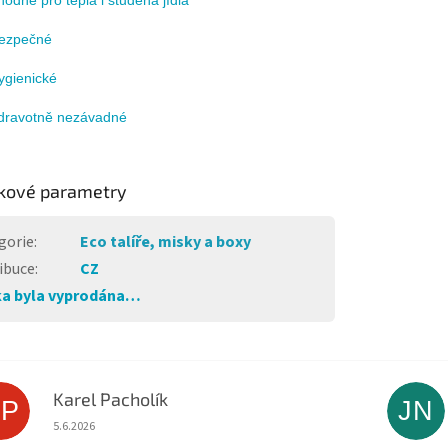
ezpečné
ygienické
dravotně nezávadné
kové parametry
gorie
:
Eco talíře, misky a boxy
ibuce
:
CZ
a byla vyprodána…
Karel Pacholík
KP
JN
Hodnocení obchodu je 4 z 5 hvězdiček.
5.6.2026