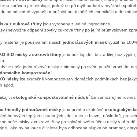
brou zprávou pro ekologii, jelikož se při mytí nádobí v myčkách spotřeb
du se následně vypouští množství nejrůznějších chemikálií a desinfekc
isky z cukrové třtiny
jsou vyrobeny z jediné ingredience.
sy (nevyužité odpadní zbytky cukrové třtiny po jejím průmyslovém zpracov
ný materiál je používáním našich
jednorázových misek
využit na 100%
KO BIO misky
z cukrové třtiny
jsou bez lepidel, bez aditiv, bez výplní
íru.
ody se naše jednorázové misky z biomasy po svém použití vrací tím n
domácího kompostování.
KO misky
lze skutečně kompostovat v domácích podmínkách bez jakých
h apod.
ikající
ekologické kompostovatelné nádobí
lze samozřejmě rovněž 
co friendly jednorázové misky
jsou prvním skutečně
ekologickým k
vání hotových teplých i studených jídel, a co je hlavní, následně, po sv
 se naše misky z cukrové třtiny po splnění svého účelu ocitly v přírodě k
tejné, jako by na louce či v lese byla odhozena slupka od brambor, ohryz