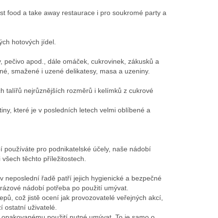
ast food a take away restaurace i pro soukromé party a
ch hotových jídel.
ety, pečivo apod., dále omáček, cukrovinek, zákusků a
ené, smažené i uzené delikatesy, masa a uzeniny.
h talířů nejrůznějších rozměrů i kelímků z cukrové
ny, které je v posledních letech velmi oblíbené a
í používáte pro podnikatelské účely, naše nádobí
všech těchto příležitostech.
v neposlední řadě patří jejich hygienické a bezpečné
rázové nádobí potřeba po použití umývat.
řepů, což jistě ocení jak provozovatelé veřejných akcí,
 ostatní uživatelé.
 k opakovanému použití nutné umývat. To je samo o