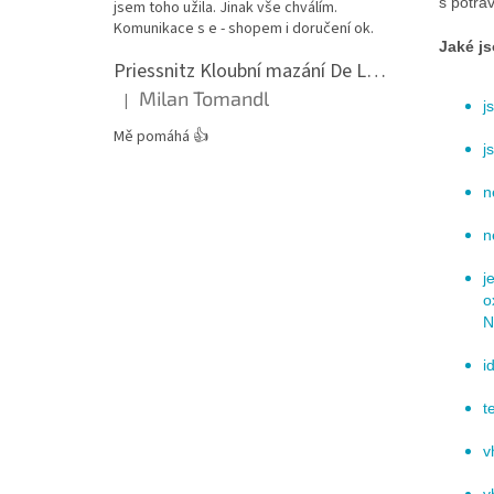
s potrav
jsem toho užila. Jinak vše chválím.
Komunikace s e - shopem i doručení ok.
Jaké js
Priessnitz Kloubní mazání De Luxe, 200ml
Milan Tomandl
|
j
Hodnocení produktu je 5 z 5 hvězdiček.
Mě pomáhá 👍
j
n
n
j
o
N
i
t
v
v