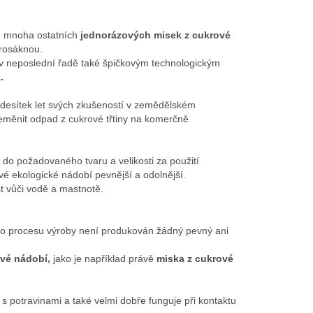
od mnoha ostatních
jednorázových misek z cukrové
prosáknou.
v neposlední řadě také špičkovým technologickým
.
i desítek let svých zkušeností v zemědělském
řeměnit odpad z cukrové třtiny na komerčně
do požadovaného tvaru a velikosti za použití
vé ekologické nádobí pevnější a odolnější.
t vůči vodě a mastnotě.
ho procesu výroby není produkován žádný pevný ani
vé nádobí,
jako je například právě
miska z cukrové
 s potravinami a také velmi dobře funguje při kontaktu