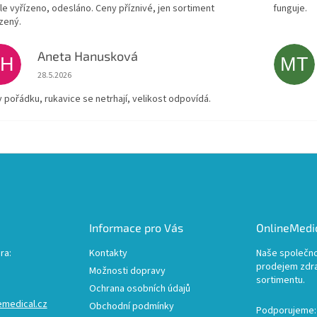
le vyřízeno, odesláno. Ceny příznivé, jen sortiment
funguje.
zený.
Aneta Hanusková
AH
MT
Hodnocení obchodu je 5 z 5 hvězdiček.
28.5.2026
v pořádku, rukavice se netrhají, velikost odpovídá.
Informace pro Vás
OnlineMedic
ra:
Kontakty
Naše společno
prodejem zdr
Možnosti dopravy
sortimentu.
Ochrana osobních údajů
emedical.cz
Obchodní podmínky
Podporujeme: