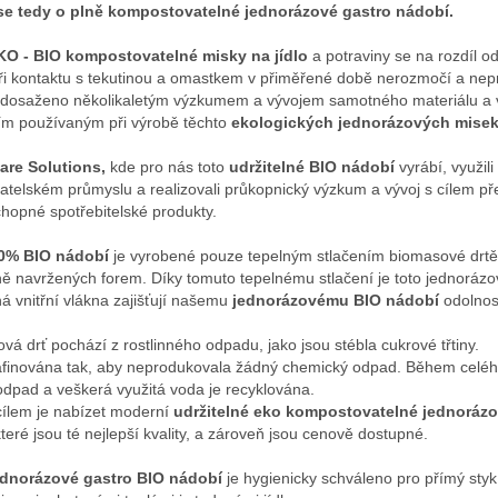
se tedy o plně kompostovatelné jednorázové gastro nádobí.
KO - BIO kompostovatelné misky
na jídlo
a potraviny se na rozdíl 
ři kontaktu s tekutinou a omastkem v přiměřené době nerozmočí a ne
 dosaženo několikaletým výzkumem a vývojem samotného materiálu a 
ím používaným při výrobě těchto
ekologických jednorázových misek
are Solutions,
kde pro nás toto
udržitelné BIO nádobí
vyrábí, využil
atelském průmyslu a realizovali průkopnický výzkum a vývoj s cílem p
chopné spotřebitelské produkty.
0% BIO nádobí
je vyrobené pouze tepelným stlačením biomasové drtě 
ně navržených forem. Díky tomuto tepelnému stlačení je toto jednorázo
á vnitřní vlákna zajišťují našemu
jednorázovému BIO nádobí
odolnos
vá drť pochází z rostlinného odpadu, jako jsou stébla cukrové třtiny.
rafinována tak, aby neprodukovala žádný chemický odpad. Během celé
odpad a veškerá využitá voda je recyklována.
ílem je nabízet moderní
udržitelné
eko kompostovatelné jednorázo
které jsou té nejlepší kvality, a zároveň jsou cenově dostupné.
ednorázové gastro BIO nádobí
je hygienicky schváleno pro přímý styk