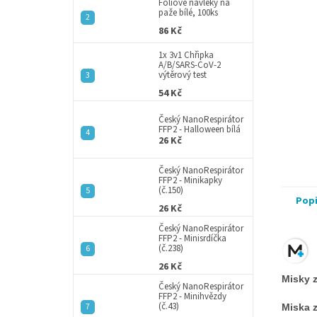
a
Fóliové návleky na
paže bílé, 100ks
n
86 Kč
e
l
1x 3v1 Chřipka
A/B/SARS-CoV-2
výtěrový test
54 Kč
Český NanoRespirátor
FFP2 - Halloween bílá
26 Kč
Český NanoRespirátor
FFP2 - Minikapky
(č.150)
Pop
26 Kč
Český NanoRespirátor
FFP2 - Minisrdíčka
(č.238)
26 Kč
Misky z
Český NanoRespirátor
FFP2 - Minihvězdy
(č.43)
Miska z