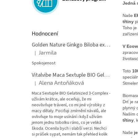
Jedná 
Naše
E
třtiny
p
Toho je
Hodnocení
zařízen
Golden Nature Ginkgo Biloba extrakt 50:1 60mg, 100 kapslí
V Ecow
Jarmila
zpracov
|
Hodnocení produktu je 5 z 5 hvězdiček.
životas
Spokojenost
Toto
10
Vitalvibe Maca Sextuple BIO Gelatinized 3-Complex, 60 kapslí
speciál
Alena Antoňáková
|
Stmelen
Hodnocení produktu je 5 z 5 hvězdiček.
Maca Sextuple BIO Gelatinized 3-Complex -
Biomaso
užívám krátce, ale oceňuji, že mi
Drť je 
neovlivňuje trávení, co mi jiné výrobky z
plynný 
macy dělaly. Pociťuji zmírnění návalů, ale
Naším c
ovlivňuje to moje usínání i když užívám
třtiny
, 
jenom jednu tobolku ráno, co je veliká
škoda. Ocenila bych i slabší verzi. Nechci
Naše
j
si prášek sypat, nemám tak přehled kolik