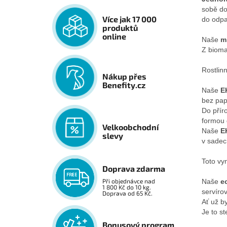
sobě do
Více jak 17 000
do odpa
produktů
online
Naše
m
Z bioma
Rostlin
Nákup přes
Benefity.cz
Naše
E
bez pap
Do přír
formou
Velkoobchodní
Naše
E
slevy
v sadec
Toto vyn
Doprava zdarma
Naše
e
Při objednávce nad
1 800 Kč do 10 kg.
servíro
Doprava od 65 Kč.
Ať už by
Je to s
Bonusový program