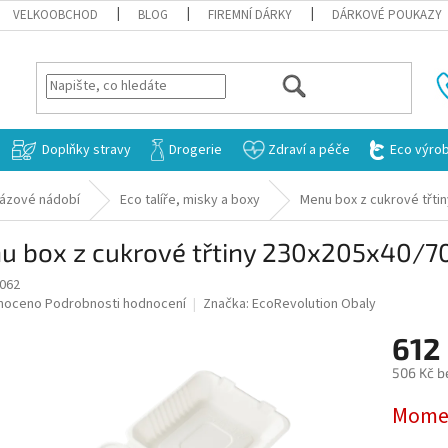
VELKOOBCHOD
BLOG
FIREMNÍ DÁRKY
DÁRKOVÉ POUKAZY
HLEDAT
Doplňky stravy
Drogerie
Zdraví a péče
Eco výro
rázové nádobí
Eco talíře, misky a boxy
Menu box z cukrové třtin
 box z cukrové třtiny 230x205x40/70 
4062
né
noceno
Podrobnosti hodnocení
Značka:
EcoRevolution Obaly
ní
612
u
506 Kč b
Měrná
Momen
cena:
ek.