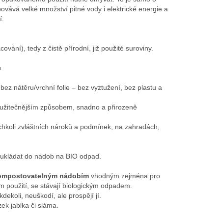
ovává velké množství pitné vody i elektrické energie a
í.
ání), tedy z čistě přírodní, již použité suroviny.
.
, bez nátěru/vrchní folie – bez vyztužení, bez plastu a
ejužitečnějším způsobem, snadno a přirozeně
koli zvláštních nároků a podmínek, na zahradách,
ukládat do nádob na BIO odpad.
ompostovatelným nádobím
vhodným zejména pro
ém použití, se stávají biologickým odpadem.
dekoli, neuškodí, ale prospějí jí.
ek jablka či sláma.