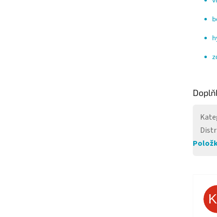
b
h
z
Doplň
Kate
Distr
Položk