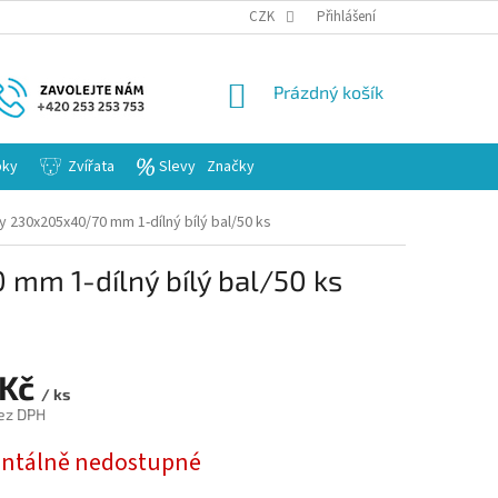
KARIERA
CZK
Přihlášení
NÁKUPNÍ
Prázdný košík
KOŠÍK
bky
Zvířata
Slevy
Značky
y 230x205x40/70 mm 1-dílný bílý bal/50 ks
mm 1-dílný bílý bal/50 ks
 Kč
/ ks
ez DPH
tálně nedostupné