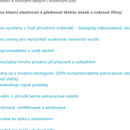
inami a hotovými teplými i studenými jídly.
ou hlavní vlastnosti a přednosti těchto misek z cukrové třtiny:
sou vyrobeny z čistě přírodních materiálů – biologicky odbouratelné, ek
sou určeny pro nejrůznější soukromé i komerční využití
epromastitelné a vodě odolné
evyžadují mnoho prostoru při přepravě a uskladnění
edná se o moderní ekologické, 100% kompostovatelné jednorázové nádob
xid uhličitý.
eobsahuje ropné produkty
deální, k přírodě šetrné jednorázové nádobí
estované, certifikované a atestované
hodné ke styku s potravinami
hodné pro teplá i studená jídla