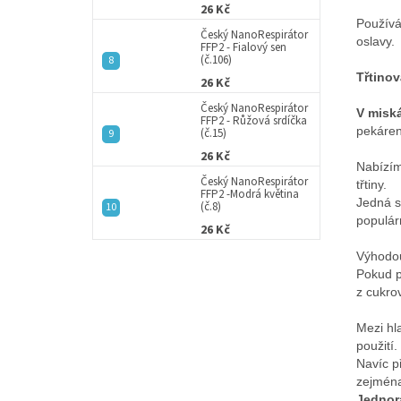
26 Kč
Používá
Český NanoRespirátor
oslavy.
FFP2 - Fialový sen
(č.106)
Třtino
26 Kč
Český NanoRespirátor
V miská
FFP2 - Růžová srdíčka
pekáren
(č.15)
26 Kč
Nabízím
Český NanoRespirátor
třtiny.
FFP2 -Modrá květina
Jedná s
(č.8)
populár
26 Kč
Výhodo
Pokud p
z cukro
Mezi hl
použití
Navíc př
zejména
Jednor