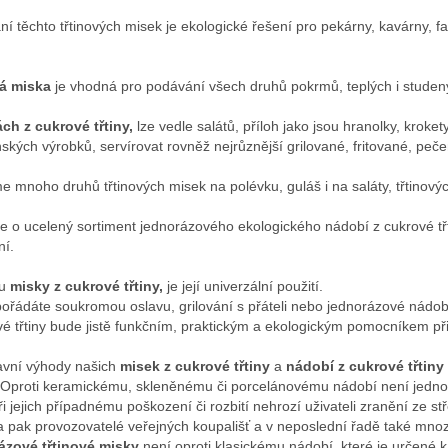
ní těchto třtinových misek je ekologické řešení pro pekárny, kavárny, f
vá miska
je vhodná pro podávání všech druhů pokrmů, teplých i studený
ch z cukrové třtiny,
lze vedle salátů, příloh jako jsou hranolky, krok
ských výrobků, servírovat rovněž nejrůznější grilované, fritované, peč
e mnoho druhů třtinových misek na polévku, guláš i na saláty, třtinovýc
e o ucelený sortiment jednorázového ekologického nádobí z cukrové třti
ní.
u
misky z cukrové třtiny,
je její univerzální použití.
ořádáte soukromou oslavu, grilování s přáteli nebo jednorázové nádob
vé třtiny bude jistě funkčním, praktickým a ekologickým pomocníkem při 
avní výhody našich
misek
z cukrové třtiny
a
nádobí z cukrové třtiny
. Oproti keramickému, skleněnému či porcelánovému nádobí není jedno
i jejich případnému poškození či rozbití nehrozí uživateli zranění ze st
 pak provozovatelé veřejných koupališť a v neposlední řadě také mnozí
ázové třtinové misky
není oproti klasickému nádobí, které je určené