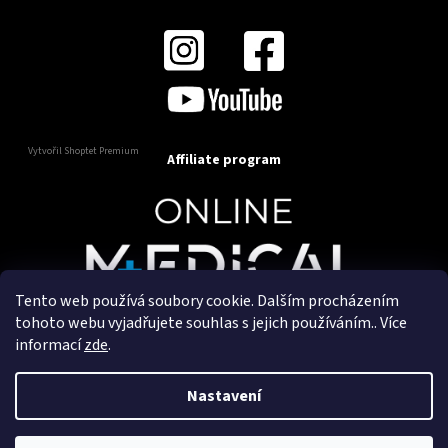
Vytvořil Shoptet Premium
Affiliate program
Tento web používá soubory cookie. Dalším procházením
Copyright 2025
OnlineMedical.cz
. Všechna práva
tohoto webu vyjadřujete souhlas s jejich používáním.. Více
vyhrazena.
informací
zde
.
Vytvořil a marketingově zajišťuje
HyperGroup.cz
Nastavení