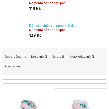
Momentálně nedostupné
119 Kč
Dámské vložky slipové +, 24ks
Momentálně nedostupné
129 Kč
Ř
a
Doporučujeme
Nejlevnější
Nejdražší
Nejprodávanější
z
e
Abecedně
n
í
p
r
V
o
ý
d
p
u
i