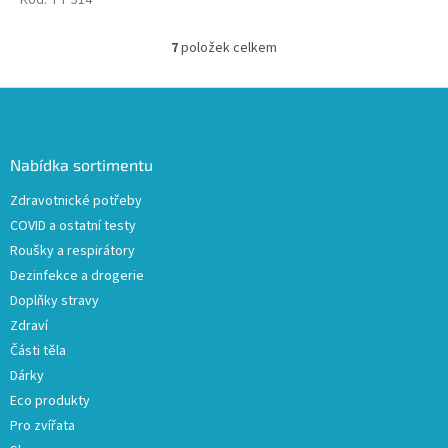
z heboučkého veluru
Kód:
TT 514
(kojeneckého plyše), díky
dvěma...
7
položek celkem
O
v
l
Z
á
á
d
p
a
a
Nabídka sortimentu
c
t
í
Zdravotnické potřeby
í
p
COVID a ostatní testy
r
v
Roušky a respirátory
k
Dezinfekce a drogerie
y
Doplňky stravy
v
ý
Zdraví
p
Části těla
i
Dárky
s
u
Eco produkty
Pro zvířata