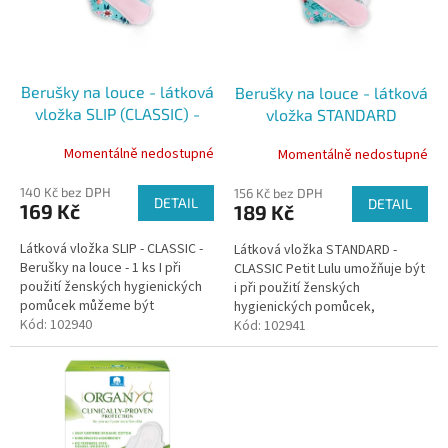
k
s
t
p
ů
r
o
Berušky na louce - látková
Berušky na louce - látková
d
vložka SLIP (CLASSIC) -
vložka STANDARD
u
Látková vložka SLIP 1 ks
(CLASSIC) - Látková vložka
k
Momentálně nedostupné
Momentálně nedostupné
STANDARD 1 ks
t
ů
140 Kč bez DPH
156 Kč bez DPH
DETAIL
DETAIL
169 Kč
189 Kč
Látková vložka SLIP - CLASSIC -
Látková vložka STANDARD -
Berušky na louce - 1 ks I při
CLASSIC Petit Lulu umožňuje být
použití ženských hygienických
i při použití ženských
pomůcek můžeme být
hygienických pomůcek,
ohleduplné k přírodě! A také k
Kód:
102940
ohleduplná k přírodě. A také k
Kód:
102941
vlastnímu tělu. U látkových...
vlastnímu tělu.