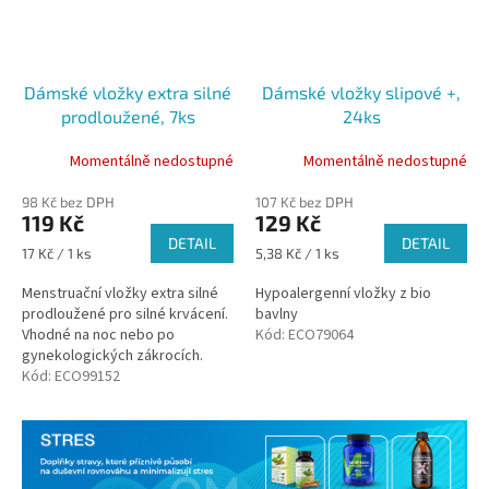
Dámské vložky extra silné
Dámské vložky slipové +,
prodloužené, 7ks
24ks
Momentálně nedostupné
Momentálně nedostupné
98 Kč bez DPH
107 Kč bez DPH
119 Kč
129 Kč
DETAIL
DETAIL
Měrná
Měrná
17 Kč / 1 ks
5,38 Kč / 1 ks
cena:
cena:
Menstruační vložky extra silné
Hypoalergenní vložky z bio
prodloužené pro silné krvácení.
bavlny
Vhodné na noc nebo po
Kód:
ECO79064
gynekologických zákrocích.
Vložky Organyc jsou vyrobeny
Kód:
ECO99152
ze 100% bio bavlny, plně...