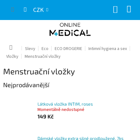
Přejít
NÁKUP
na
CZK
obsah
KOŠÍK
Domů
Slevy
Eco
ECO DROGERIE
Intimní hygiena a sex
Vložky
Menstruační vložky
Menstruační vložky
Nejprodávanější
Látková vložka INTIM, roses
Momentálně nedostupné
149 Kč
Dámské vložky extra silné prodloužené, 7ks