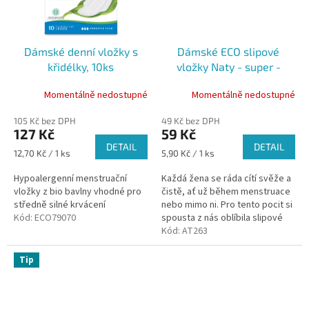
Dámské denní vložky s
Dámské ECO slipové
křidélky, 10ks
vložky Naty - super -
cestovní balení (2x5ks)
Momentálně nedostupné
Momentálně nedostupné
105 Kč bez DPH
49 Kč bez DPH
127 Kč
59 Kč
DETAIL
DETAIL
Měrná
Měrná
12,70 Kč / 1 ks
5,90 Kč / 1 ks
cena:
cena:
Hypoalergenní menstruační
Každá žena se ráda cítí svěže a
vložky z bio bavlny vhodné pro
čistě, ať už během menstruace
středně silné krvácení
nebo mimo ni. Pro tento pocit si
Kód:
ECO79070
spousta z nás oblíbila slipové
vložky, které zabraňují špinění
Kód:
AT263
spodního prádla a...
Tip