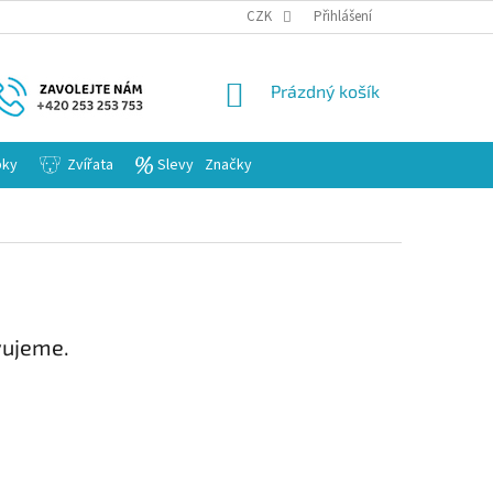
KARIERA
CZK
Přihlášení
NÁKUPNÍ
Prázdný košík
KOŠÍK
bky
Zvířata
Slevy
Značky
vujeme.