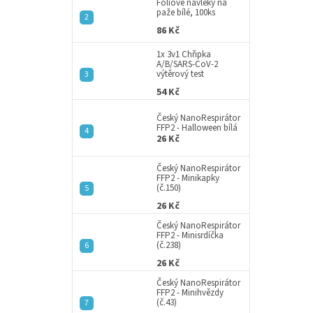
a
Fóliové návleky na
paže bílé, 100ks
n
86 Kč
e
l
1x 3v1 Chřipka
A/B/SARS-CoV-2
výtěrový test
54 Kč
Český NanoRespirátor
FFP2 - Halloween bílá
26 Kč
Český NanoRespirátor
FFP2 - Minikapky
(č.150)
26 Kč
Český NanoRespirátor
FFP2 - Minisrdíčka
(č.238)
26 Kč
Český NanoRespirátor
FFP2 - Minihvězdy
(č.43)