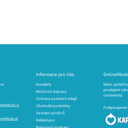
Informace pro Vás
OnlineMedic
ra:
Kontakty
Naše společno
prodejem zdr
Možnosti dopravy
sortimentu.
Ochrana osobních údajů
emedical.cz
Obchodní podmínky
Podporujeme:
Seznam výrobců
ineMedical
Reklamace
Bonusový program