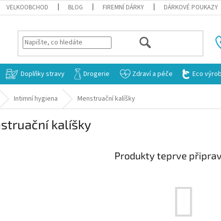
VELKOOBCHOD
BLOG
FIREMNÍ DÁRKY
DÁRKOVÉ POUKAZY
HLEDAT
Doplňky stravy
Drogerie
Zdraví a péče
Eco výro
Intimní hygiena
Menstruační kalíšky
truační kalíšky
Produkty teprve připra