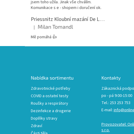
jsem toho užila. Jinak vše chválím.
Komunikace s e - shopem i doručení ok.
Priessnitz Kloubní mazání De Luxe, 200ml
Milan Tomandl
|
Hodnocení produktu je 5 z 5 hvězdiček.
Mě pomáhá 👍
Z
á
p
a
t
Nabídka sortimentu
Kontakty
í
Zdravotnické potřeby
Zákaznická podpo
po - pá 9:00-15:00
COVID a ostatní testy
Tel.: 253 253 753
Roušky a respirátory
E-mail:
info@onlin
Dezinfekce a drogerie
Doplňky stravy
Provozovatel: Onl
Zdraví
s.r.o.
Části těla