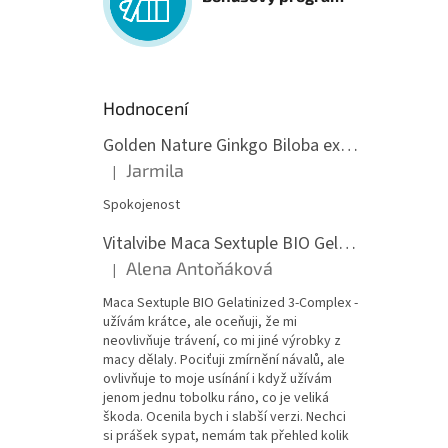
Hodnocení
Golden Nature Ginkgo Biloba extrakt 50:1 60mg, 100 kapslí
Jarmila
|
Hodnocení produktu je 5 z 5 hvězdiček.
Spokojenost
Vitalvibe Maca Sextuple BIO Gelatinized 3-Complex, 60 kapslí
Alena Antoňáková
|
Hodnocení produktu je 5 z 5 hvězdiček.
Maca Sextuple BIO Gelatinized 3-Complex -
užívám krátce, ale oceňuji, že mi
neovlivňuje trávení, co mi jiné výrobky z
macy dělaly. Pociťuji zmírnění návalů, ale
ovlivňuje to moje usínání i když užívám
jenom jednu tobolku ráno, co je veliká
škoda. Ocenila bych i slabší verzi. Nechci
si prášek sypat, nemám tak přehled kolik