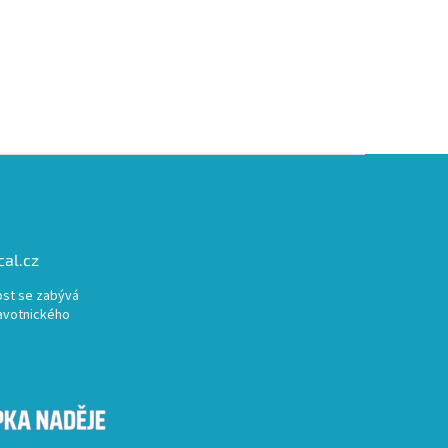
al.cz
st se zabývá
avotnického