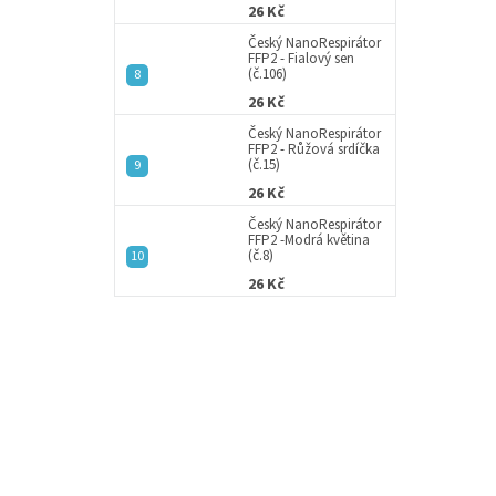
26 Kč
Český NanoRespirátor
FFP2 - Fialový sen
(č.106)
26 Kč
Český NanoRespirátor
FFP2 - Růžová srdíčka
(č.15)
26 Kč
Český NanoRespirátor
FFP2 -Modrá květina
(č.8)
26 Kč