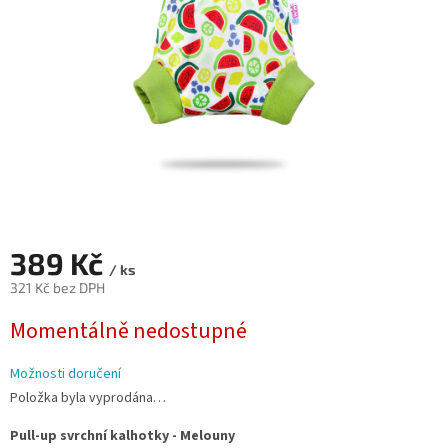
389 Kč
/ ks
321 Kč bez DPH
Měrná
Momentálně nedostupné
cena:
Možnosti doručení
Položka byla vyprodána…
Pull-up svrchní kalhotky - Melouny