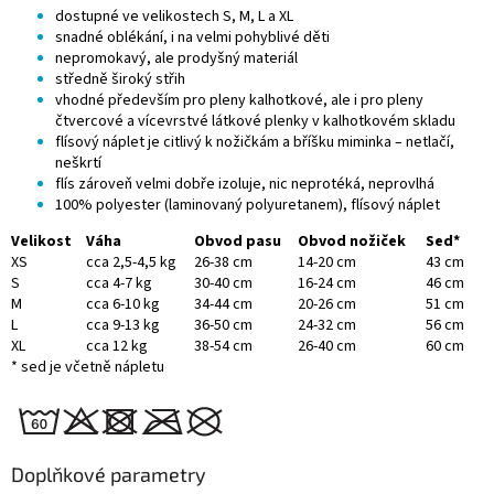
dostupné ve velikostech S, M, L a XL
snadné oblékání, i na velmi pohyblivé děti
nepromokavý, ale prodyšný materiál
středně široký střih
vhodné především pro
pleny kalhotkové, ale i pro
pleny
čtvercové
a vícevrstvé látkové plenky v kalhotkovém skladu
flísový náplet je citlivý k nožičkám a bříšku miminka – netlačí,
neškrtí
flís zároveň velmi dobře izoluje, nic neprotéká, neprovlhá
100% polyester (laminovaný polyuretanem), flísový náplet
Velikost
Váha
Obvod pasu
Obvod nožiček
Sed*
XS
cca 2,5-4,5 kg
26-38 cm
14-20 cm
43 cm
S
cca 4-7 kg
30-40 cm
16-24 cm
46 cm
M
cca 6-10 kg
34-44 cm
20-26 cm
51 cm
L
cca 9-13 kg
36-50 cm
24-32 cm
56 cm
XL
cca 12 kg
38-54 cm
26-40 cm
60 cm
* sed je včetně nápletu
Doplňkové parametry