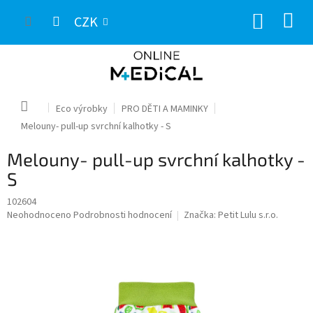
Přejít
NÁKUP
na
CZK
obsah
KOŠÍK
Domů
Eco výrobky
PRO DĚTI A MAMINKY
Melouny- pull-up svrchní kalhotky - S
Melouny- pull-up svrchní kalhotky -
S
102604
Průměrné
Neohodnoceno
Podrobnosti hodnocení
Značka:
Petit Lulu s.r.o.
hodnocení
produktu
je
0,0
z
5
hvězdiček.