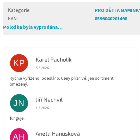
Kategorie
:
PRO DĚTI A MAMINK
EAN
:
8596040201498
Položka byla vyprodána…
Karel Pacholík
KP
Hodnocení obchodu je 4 z 5 hvězdiček.
5.6.2026
Rychle vyřízeno, odesláno. Ceny příznivé, jen sortiment
omezený.
Jiří Nechvíl
JN
Hodnocení obchodu je 5 z 5 hvězdiček.
4.6.2026
funguje.
Aneta Hanusková
AH