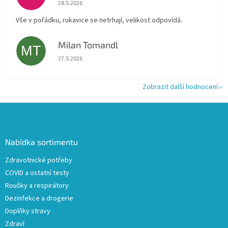
Hodnocení obchodu je 5 z 5 hvězdiček.
28.5.2026
Vše v pořádku, rukavice se netrhají, velikost odpovídá.
Milan Tomandl
MT
Hodnocení obchodu je 5 z 5 hvězdiček.
27.5.2026
Zobrazit další hodnocení
Z
á
p
a
Nabídka sortimentu
t
Zdravotnické potřeby
í
COVID a ostatní testy
Roušky a respirátory
Dezinfekce a drogerie
Doplňky stravy
Zdraví