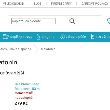
VELKOOBCHOD
BLOG
FIREMNÍ DÁRKY
DÁRKOVÉ POUKAZY
HLEDAT
Doplňky stravy
Drogerie
Zdraví a péče
Eco výro
Stres, únava a spánek
Melatonin
atonin
odávanější
BrainMax Sleep
Melatonin, 60 ks
Momentálně
nedostupné
279 Kč