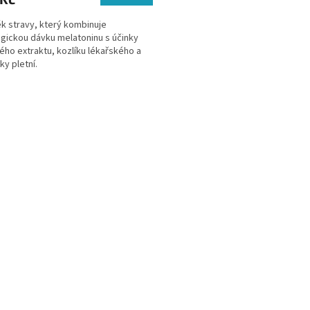
k stravy, který kombinuje
ogickou dávku melatoninu s účinky
ého extraktu, kozlíku lékařského a
y pletní.
O
v
l
á
d
a
c
í
p
r
v
k
y
v
ý
p
i