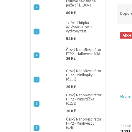
a
Fóliové návleky na
paže bílé, 100ks
Ř
n
a
86 Kč
e
Dopor
z
l
1x 3v1 Chřipka
e
A/B/SARS-CoV-2
výtěrový test
V
n
Akce
ý
í
54 Kč
p
p
Český NanoRespirátor
i
r
FFP2 - Halloween bílá
s
o
26 Kč
p
d
r
u
Český NanoRespirátor
FFP2 - Minikapky
o
k
(č.150)
d
t
26 Kč
u
ů
Český NanoRespirátor
Brain
k
FFP2 - Minisrdíčka
t
(č.238)
ů
26 Kč
Český NanoRespirátor
FFP2 - Minihvězdy
231 Kč
(č.43)
279