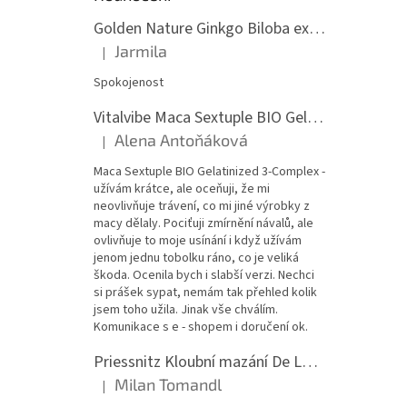
Golden Nature Ginkgo Biloba extrakt 50:1 60mg, 100 kapslí
Jarmila
|
Hodnocení produktu je 5 z 5 hvězdiček.
Spokojenost
Vitalvibe Maca Sextuple BIO Gelatinized 3-Complex, 60 kapslí
Alena Antoňáková
|
Hodnocení produktu je 5 z 5 hvězdiček.
Maca Sextuple BIO Gelatinized 3-Complex -
užívám krátce, ale oceňuji, že mi
neovlivňuje trávení, co mi jiné výrobky z
macy dělaly. Pociťuji zmírnění návalů, ale
ovlivňuje to moje usínání i když užívám
jenom jednu tobolku ráno, co je veliká
škoda. Ocenila bych i slabší verzi. Nechci
si prášek sypat, nemám tak přehled kolik
jsem toho užila. Jinak vše chválím.
Komunikace s e - shopem i doručení ok.
Priessnitz Kloubní mazání De Luxe, 200ml
Milan Tomandl
|
Hodnocení produktu je 5 z 5 hvězdiček.