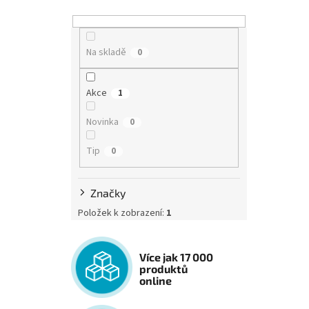
Na skladě
0
Akce
1
Novinka
0
Tip
0
Značky
Položek k zobrazení:
1
Více jak 17 000
produktů
online