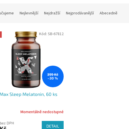
učujeme
Nejlevnější
Nejdražší
Nejprodávanější
Abecedně
Kód:
SB-67812
399 Kč
–30 %
Max Sleep Melatonin, 60 ks
Momentálně nedostupné
 bez DPH
DETAIL
 Kč