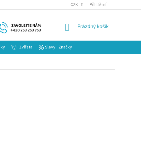
KARIERA
CZK
Přihlášení
NÁKUPNÍ
Prázdný košík
KOŠÍK
bky
Zvířata
Slevy
Značky