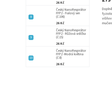
26 Kč
Doplně
Český NanoRespirátor
FFP2 - Fialový sen
fyziol
(č.106)
višňov
mučenk
26 Kč
Český NanoRespirátor
FFP2 - Růžová srdíčka
(č.15)
26 Kč
Český NanoRespirátor
FFP2 -Modrá květina
(č.8)
26 Kč