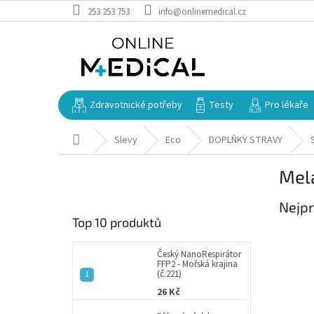
Přejít
253 253 753
info@onlinemedical.cz
na
obsah
Zdravotnické potřeby
Testy
Pro lékaře
Domů
Slevy
Eco
DOPLŇKY STRAVY
P
Mel
o
s
Nejpr
t
Top 10 produktů
r
a
n
Český NanoRespirátor
FFP2 - Mořská krajina
n
(č.221)
í
26 Kč
p