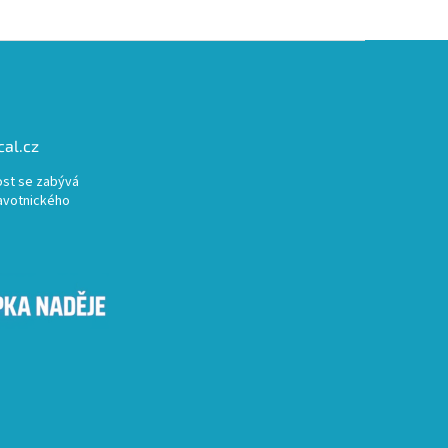
al.cz
st se zabývá
avotnického