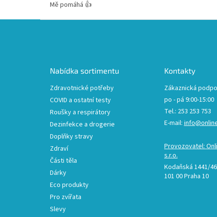
Mě pomáhá 👍
Z
á
p
a
t
Nabídka sortimentu
Kontakty
í
Zdravotnické potřeby
Zákaznická podpo
po - pá 9:00-15:00
COVID a ostatní testy
Tel.: 253 253 753
Roušky a respirátory
E-mail:
info@onlin
Dezinfekce a drogerie
Doplňky stravy
Provozovatel: Onl
Zdraví
s.r.o.
Části těla
Kodaňská 1441/46,
Dárky
101 00 Praha 10
Eco produkty
Pro zvířata
Slevy