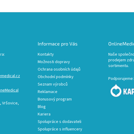
Informace pro Vás
OnlineMedic
ra:
Kontakty
Naše společno
prodejem zdr
Možnosti dopravy
sortimentu.
Ochrana osobních údajů
emedical.cz
Obchodní podmínky
Podporujeme:
Seznam výrobců
ineMedical
Reklamace
Bonusový program
 Vršovice,
Blog
Kariera
Spolupráce s dodavateli
Spolupráce s influencery