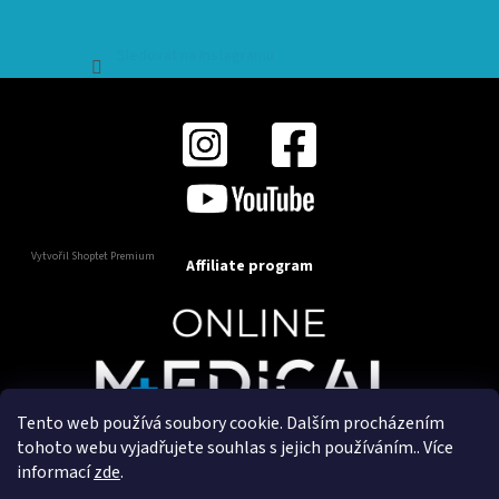
Sledovat na Instagramu
Vytvořil Shoptet Premium
Affiliate program
Tento web používá soubory cookie. Dalším procházením
Copyright 2025
OnlineMedical.cz
. Všechna práva
tohoto webu vyjadřujete souhlas s jejich používáním.. Více
vyhrazena.
informací
zde
.
Vytvořil a marketingově zajišťuje
HyperGroup.cz