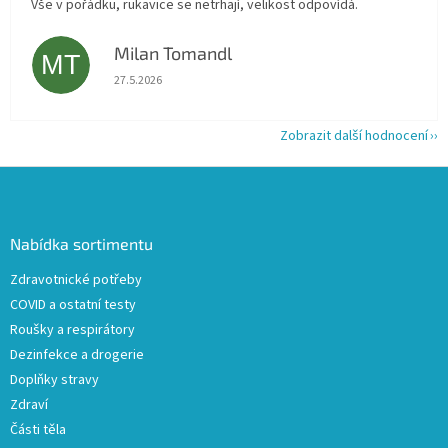
Vše v pořádku, rukavice se netrhají, velikost odpovídá.
Milan Tomandl
MT
Hodnocení obchodu je 5 z 5 hvězdiček.
27.5.2026
Zobrazit další hodnocení
Z
á
p
a
Nabídka sortimentu
t
Zdravotnické potřeby
í
COVID a ostatní testy
Roušky a respirátory
Dezinfekce a drogerie
Doplňky stravy
Zdraví
Části těla