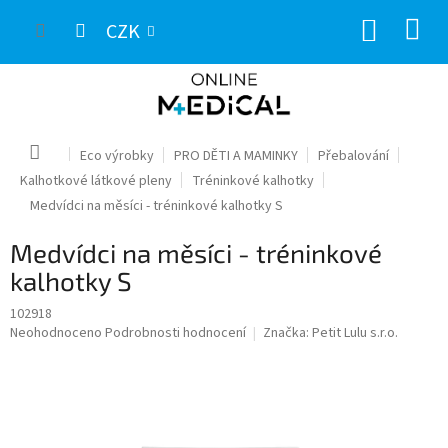
Přejít
NÁKUP
na
CZK
obsah
KOŠÍK
Domů
Eco výrobky
PRO DĚTI A MAMINKY
Přebalování
Kalhotkové látkové pleny
Tréninkové kalhotky
Medvídci na měsíci - tréninkové kalhotky S
Medvídci na měsíci - tréninkové
kalhotky S
102918
Průměrné
Neohodnoceno
Podrobnosti hodnocení
Značka:
Petit Lulu s.r.o.
hodnocení
produktu
je
0,0
z
5