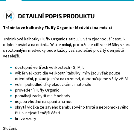
DETAILNÍ POPIS PRODUKTU
Tréninkové kalhotky Fluffy Organic -
Medvídci na měsíci
Tréninkové kalhotky Fluffy Organic Petit Lulu vám zjednoduší cestu k
odplenkování a na nočník. Děti je milují, protože se cítí velké! Díky vzoru
s roztomilými medvídky bude každý váš společně prožitý den ještě
veselejší.
dostupné ve třech velikostech - S, M, L
výběr velikosti dle velikostní tabulky, míry jsou však pouze
orientační, pokud je míra na rozmezí, doporučujeme vždy větší
velmi pohodlné díky elastickému materiálu
provedení Fluffy Organic
pomáhají zachytit malé nehody
nejsou vhodné na spaní a na noc
skrytá vložka ze savého bambusového froté a nepromokavého
PUL v nejzatíženější části
hravé vzory
Složení: