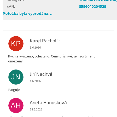
EAN
:
8596040204529
Položka byla vyprodána…
Karel Pacholík
KP
Hodnocení obchodu je 4 z 5 hvězdiček.
5.6.2026
Rychle vyřízeno, odesláno. Ceny příznivé, jen sortiment
omezený.
Jiří Nechvíl
JN
Hodnocení obchodu je 5 z 5 hvězdiček.
4.6.2026
funguje.
Aneta Hanusková
AH
Hodnocení obchodu je 5 z 5 hvězdiček.
28.5.2026