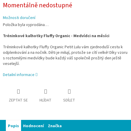
Měrná
Momentálně nedostupné
cena:
Možnosti doručení
Položka byla vyprodána…
Tréninkové kalhotky Fluffy Organic - Medvídci na měsíci
Tréninkové kalhotky Fluffy Organic Petit Lulu vám zjednoduší cestu k
odplenkování a na nočník. Děti je milují, protože se cítí velké! Díky vzoru
s roztomilými medvídky bude každý váš společně prožitý den ještě
veselejší.
Detailní informace
ZEPTAT SE
HLÍDAT
SDÍLET
Popis
Hodnocení
Značka