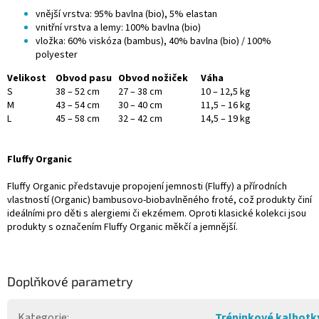
vnější vrstva: 95% bavlna (bio), 5% elastan
vnitřní vrstva a lemy: 100% bavlna (bio)
vložka: 60% viskóza (bambus), 40% bavlna (bio) / 100%
polyester
Velikost
Obvod pasu
Obvod nožiček
Váha
S
38 – 52 cm
27 – 38 cm
10 – 12,5 kg
M
43 – 54 cm
30 – 40 cm
11,5 – 16 kg
L
45 – 58 cm
32 – 42 cm
14,5 – 19 kg
Fluffy Organic
Fluffy Organic představuje propojení jemnosti (Fluffy) a přírodních
vlastností (Organic) bambusovo-biobavlněného froté, což produkty činí
ideálními pro děti s alergiemi či ekzémem. Oproti klasické kolekci jsou
produkty s označením Fluffy Organic měkčí a jemnější.
Doplňkové parametry
Kategorie
:
Tréninkové kalhotk