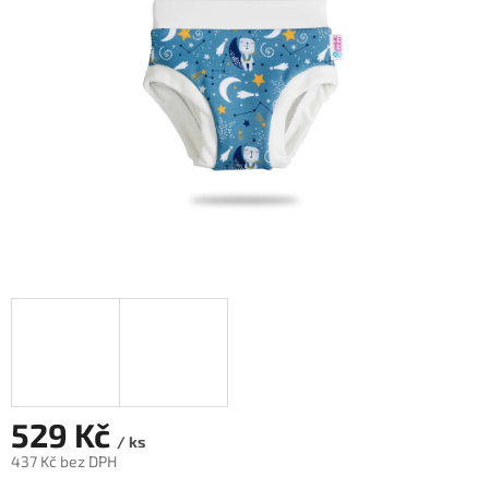
hvězdiček.
529 Kč
/ ks
437 Kč bez DPH