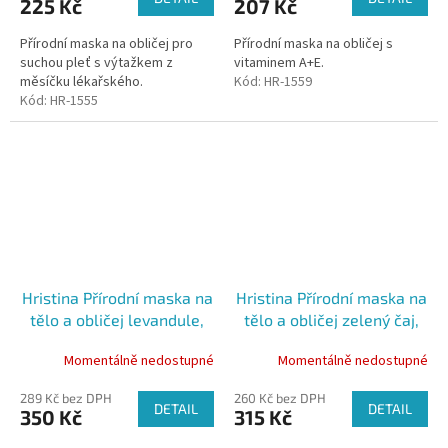
225 Kč
207 Kč
Přírodní maska na obličej pro
Přírodní maska na obličej s
suchou pleť s výtažkem z
vitaminem A+E.
měsíčku lékařského.
Kód:
HR-1559
Kód:
HR-1555
Hristina Přírodní maska na
Hristina Přírodní maska na
tělo a obličej levandule,
tělo a obličej zelený čaj,
500 ml
500 ml
Momentálně nedostupné
Momentálně nedostupné
289 Kč bez DPH
260 Kč bez DPH
DETAIL
DETAIL
350 Kč
315 Kč