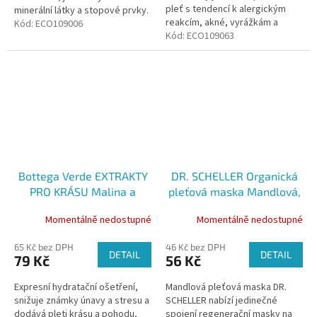
pleť s tendencí k alergickým
minerální látky a stopové prvky.
reakcím, akné, vyrážkám a
Jeho vysoká absorpční
Kód:
ECO109006
dermatitidě.
Kód:
ECO109063
schopnost umožňuje
detoxikaci,...
Bottega Verde EXTRAKTY
DR. SCHELLER Organická
PRO KRÁSU Malina a
pleťová maska Mandlová,
Borůvka - Obličejová
10 ml
Momentálně nedostupné
Momentálně nedostupné
maska, 75ml
65 Kč bez DPH
46 Kč bez DPH
DETAIL
DETAIL
79 Kč
56 Kč
Expresní hydratační ošetření,
Mandlová pleťová maska DR.
snižuje známky únavy a stresu a
SCHELLER nabízí jedinečné
dodává pleti krásu a pohodu,
spojení regenerační masky na