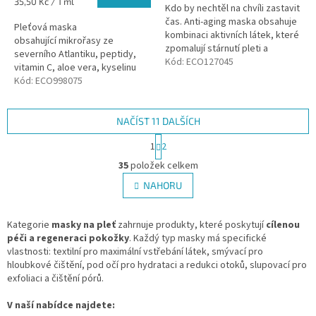
Měrná
35,50 Kč / 1 ml
Kdo by nechtěl na chvíli zastavit
cena:
čas. Anti-aging maska obsahuje
Pleťová maska
kombinaci aktivních látek, které
obsahující mikrořasy ze
zpomalují stárnutí pleti a
severního Atlantiku, peptidy,
obnovují kožní buňky. Maska
Kód:
ECO127045
vitamin C, aloe vera, kyselinu
pod oči obsahuje...
hyaluronovou a rostlinné oleje,
Kód:
ECO998075
které posilují kožní bariéru a
umožňují...
NAČÍST 11 DALŠÍCH
S
1
2
t
O
r
35
položek celkem
v
á
l
NAHORU
n
á
k
d
o
v
Kategorie
masky na pleť
zahrnuje produkty, které poskytují
a
cílenou
á
péči a regeneraci pokožky
. Každý typ masky má specifické
c
n
vlastnosti: textilní pro maximální vstřebání látek, smývací pro
í
í
hloubkové čištění, pod očí pro hydrataci a redukci otoků, slupovací pro
p
exfoliaci a čištění pórů.
r
v
V naší nabídce najdete:
k