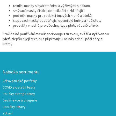
y
textilní masky s hydratačními a výživnými složkami
v
smývací masky čistící, detoxikační a zklidňující
ý
pod oční masky pro redukci tmavých kruhů a otoků
p
slupovací masky odstraňující odumřelé buňky a nečistoty
i
produkty vhodné pro všechny typy pleti, včetně citlivé
s
u
Pravidelné používání masek podporuje
zdravou, svěží a vyživenou
pleť
, zlepšuje její texturu a připravuje ji na následnou péči séry a
krémy.
Z
á
p
a
Nabídka sortimentu
t
Zdravotnické potřeby
í
COVID a ostatní testy
Roušky a respirátory
Dezinfekce a drogerie
Doplňky stravy
Zdraví