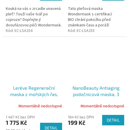
Kouká na vás v zrcadle unavená
Tato pleťová maska
pleť? Touží vaše tvář po
Wondermask s certifikací
vzpruze? Dopřejte jí
BIO chrání pokožku před
dvoufázovou péči Wondermask.
známkami času a poráží
Kód:
EC-LSA254
dokonce i gravitaci!
Kód:
EC-LSA255
Lerève Regenerační
NanoBeauty Antiaging
maska z mořských řas,
podočnicová maska, 3
50ml
páry
Momentálně nedostupné
Momentálně nedostupné
1 467 Kč bez DPH
164 Kč bez DPH
DETAIL
1 775 Kč
199 Kč
DETAIL