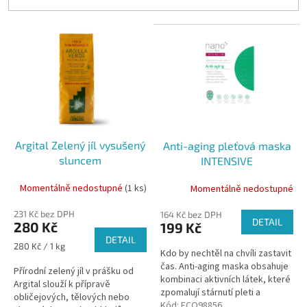
p
r
V
o
ý
d
p
u
i
k
s
t
p
ů
r
o
Argital Zelený jíl vysušený
Anti-aging pleťová maska
d
sluncem
INTENSIVE
u
k
Momentálně nedostupné
(1 ks)
Momentálně nedostupné
t
ů
231 Kč bez DPH
164 Kč bez DPH
DETAIL
280 Kč
199 Kč
DETAIL
Měrná
280 Kč / 1 kg
Kdo by nechtěl na chvíli zastavit
cena:
čas. Anti-aging maska obsahuje
Přírodní zelený jíl v prášku od
kombinaci aktivních látek, které
Argital slouží k přípravě
zpomalují stárnutí pleti a
obličejových, tělových nebo
obnovují kožní buňky. Vitamin C,
Kód:
ECO98856