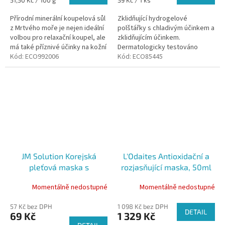
cena:
cena:
Přírodní minerální koupelová sůl
Zklidňující hydrogelové
z Mrtvého moře je nejen ideální
polštářky s chladivým účinkem a
volbou pro relaxační koupel, ale
zklidňujícím účinkem.
má také příznivé účinky na kožní
Dermatologicky testováno
problémy.
Kód:
ECO992006
Kód:
ECO85445
JM Solution Korejská
L'Odaites Antioxidační a
pleťová maska s
rozjasňující maska, 50ml
konopným olejem, 1ks
Momentálně nedostupné
Momentálně nedostupné
57 Kč bez DPH
1 098 Kč bez DPH
DETAIL
69 Kč
1 329 Kč