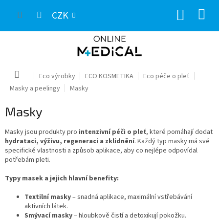
Přejít
NÁKUP
na
CZK
obsah
KOŠÍK
Domů
Eco výrobky
ECO KOSMETIKA
Eco péče o pleť
Masky a peelingy
Masky
Masky
Masky jsou produkty pro
intenzivní péči o pleť
, které pomáhají dodat
hydrataci, výživu, regeneraci a zklidnění
. Každý typ masky má své
specifické vlastnosti a způsob aplikace, aby co nejlépe odpovídal
potřebám pleti.
Typy masek a jejich hlavní benefity:
Textilní masky
– snadná aplikace, maximální vstřebávání
aktivních látek.
Smývací masky
– hloubkově čistí a detoxikují pokožku.