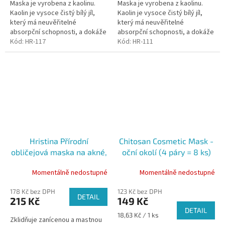
Maska je vyrobena z kaolinu.
Maska je vyrobena z kaolinu.
Kaolin je vysoce čistý bílý jíl,
Kaolin je vysoce čistý bílý jíl,
který má neuvěřitelné
který má neuvěřitelné
absorpční schopnosti, a dokáže
absorpční schopnosti, a dokáže
zachytit nečistoty a toxiny v
Kód:
HR-117
zachytit nečistoty a toxiny v
Kód:
HR-111
kůži.
kůži.
Hristina Přírodní
Chitosan Cosmetic Mask -
obličejová maska na akné,
oční okolí (4 páry = 8 ks)
200 ml
Momentálně nedostupné
Momentálně nedostupné
178 Kč bez DPH
123 Kč bez DPH
DETAIL
215 Kč
149 Kč
DETAIL
Měrná
18,63 Kč / 1 ks
Zklidňuje zanícenou a mastnou
cena: