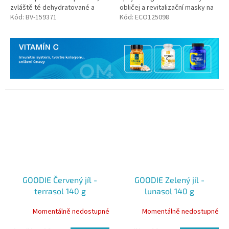
zvláště té dehydratované a
obličej a revitalizační masky na
mdlé.
Kód:
BV-159371
oči, které společně pečují o
Kód:
ECO125098
pokožku a pomáhají
minimalizovat...
GOODIE Červený jíl -
GOODIE Zelený jíl -
terrasol 140 g
lunasol 140 g
Momentálně nedostupné
Momentálně nedostupné