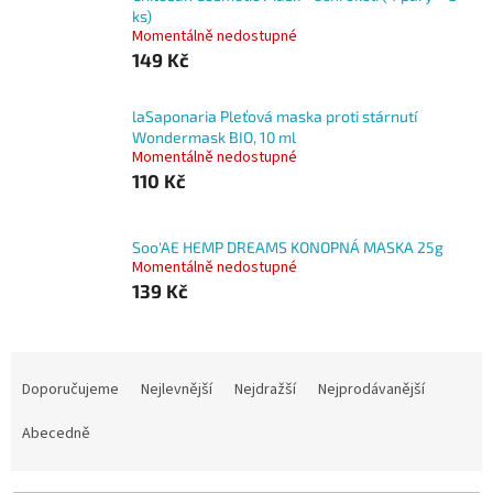
ks)
Momentálně nedostupné
149 Kč
laSaponaria Pleťová maska proti stárnutí
Wondermask BIO, 10 ml
Momentálně nedostupné
110 Kč
Soo'AE HEMP DREAMS KONOPNÁ MASKA 25g
Momentálně nedostupné
139 Kč
Ř
a
Doporučujeme
Nejlevnější
Nejdražší
Nejprodávanější
z
e
Abecedně
n
í