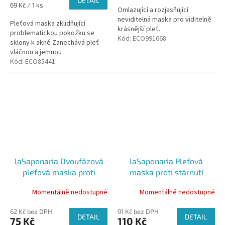
DETAIL
Měrná
69 Kč / 1 ks
Omlazující a rozjasňující
cena:
neviditelná maska pro viditelně
Pleťová maska zklidňující
krásnější pleť.
problematickou pokožku se
Kód:
ECO991668
sklony k akné Zanechává pleť
vláčnou a jemnou
Dermatologicky testováno
Kód:
ECO85441
laSaponaria Dvoufázová
laSaponaria Pleťová
pleťová maska proti
maska proti stárnutí
stárnutí Wondermask, 8+5
Wondermask BIO, 10 ml
Momentálně nedostupné
Momentálně nedostupné
ml
62 Kč bez DPH
91 Kč bez DPH
DETAIL
DETAIL
75 Kč
110 Kč