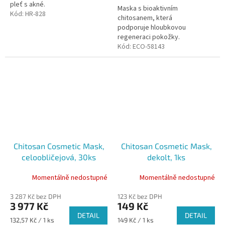
pleť s akné.
Maska s bioaktivním
Kód:
HR-828
chitosanem, která
podporuje hloubkovou
regeneraci pokožky.
Kód:
ECO-58143
Chitosan Cosmetic Mask,
Chitosan Cosmetic Mask,
celoobličejová, 30ks
dekolt, 1ks
Momentálně nedostupné
Momentálně nedostupné
3 287 Kč bez DPH
123 Kč bez DPH
3 977 Kč
149 Kč
DETAIL
DETAIL
Měrná
Měrná
132,57 Kč / 1 ks
149 Kč / 1 ks