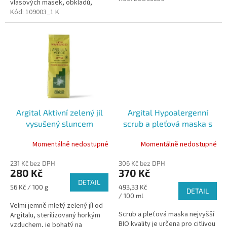
vlasových masek, obkladů,
E, arginin,...
zábalů a koupelí. Pochází z
Kód:
109003_1 K
mořských zdrojů na jižním
pobřeží...
Argital Aktivní zelený jíl
Argital Hypoalergenní
vysušený sluncem
scrub a pleťová maska s
„Ventilated“, 500 g
violkou, 75 ml
Momentálně nedostupné
Momentálně nedostupné
231 Kč bez DPH
306 Kč bez DPH
280 Kč
370 Kč
DETAIL
Měrná
Měrná
56 Kč / 100 g
493,33 Kč
DETAIL
cena:
cena:
/ 100 ml
Velmi jemně mletý zelený jíl od
Scrub a pleťová maska nejvyšší
Argitalu, sterilizovaný horkým
BIO kvality je určena pro citlivou
vzduchem, je bohatý na