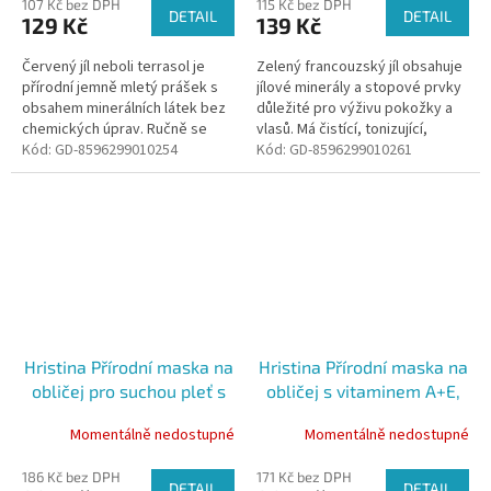
107 Kč bez DPH
115 Kč bez DPH
DETAIL
DETAIL
129 Kč
139 Kč
Červený jíl neboli terrasol je
Zelený francouzský jíl obsahuje
přírodní jemně mletý prášek s
jílové minerály a stopové prvky
obsahem minerálních látek bez
důležité pro výživu pokožky a
chemických úprav. Ručně se
vlasů. Má čistící, tonizující,
těží ve vybraných a
Kód:
GD-8596299010254
vyhlazující a detoxikační účinky.
Kód:
GD-8596299010261
kontrolovaných ložiskách.
Hristina Přírodní maska na
Hristina Přírodní maska na
obličej pro suchou pleť s
obličej s vitaminem A+E,
výtažkem z měsíčku
200 ml
Momentálně nedostupné
Momentálně nedostupné
lékařského, 200 ml
186 Kč bez DPH
171 Kč bez DPH
DETAIL
DETAIL