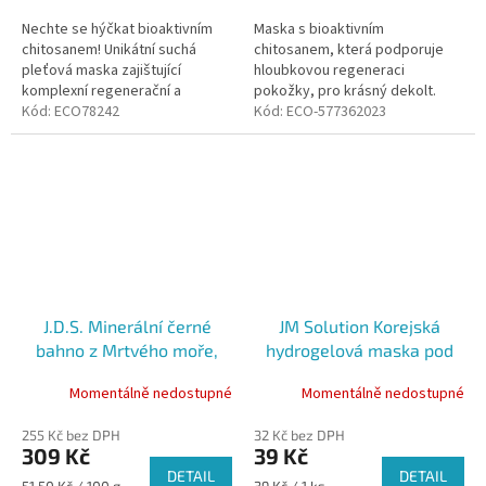
cena:
cena:
Nechte se hýčkat bioaktivním
Maska s bioaktivním
chitosanem! Unikátní suchá
chitosanem, která podporuje
pleťová maska zajištující
hloubkovou regeneraci
komplexní regenerační a
pokožky, pro krásný dekolt.
hloubkovou péči o pleť. Maska
Kód:
ECO78242
Kód:
ECO-577362023
obsahuje patentovanou
nanovlákennou...
J.D.S. Minerální černé
JM Solution Korejská
bahno z Mrtvého moře,
hydrogelová maska pod
600g
oči, konopný olej, 1 pár
Momentálně nedostupné
Momentálně nedostupné
255 Kč bez DPH
32 Kč bez DPH
309 Kč
39 Kč
DETAIL
DETAIL
Měrná
Měrná
51,50 Kč / 100 g
39 Kč / 1 ks