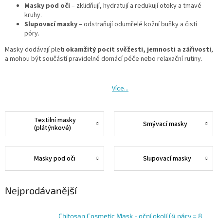
Masky pod oči
– zklidňují, hydratují a redukují otoky a tmavé
kruhy.
Slupovací masky
– odstraňují odumřelé kožní buňky a čistí
póry.
Masky dodávají pleti
okamžitý pocit svěžesti, jemnosti a zářivosti
,
a mohou být součástí pravidelné domácí péče nebo relaxační rutiny.
Více...
Textilní masky
Smývací masky
(plátýnkové)
Masky pod oči
Slupovací masky
Nejprodávanější
Chitosan Cosmetic Mask - oční okolí (4 páry = 8