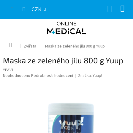
Přejít
NÁKUP
na
CZK
obsah
KOŠÍK
Domů
Zvířata
Maska ze zeleného jílu 800 g Yuup
Maska ze zeleného jílu 800 g Yuup
YPAV1
Průměrné
Neohodnoceno
Podrobnosti hodnocení
Značka:
Yuup!
hodnocení
produktu
je
0,0
z
5
hvězdiček.