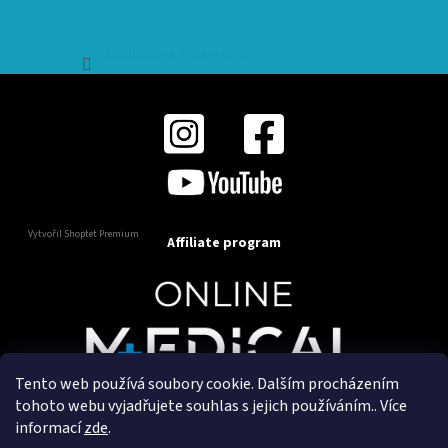
Sledovat na Instagramu
Vytvořil Shoptet Premium
Affiliate program
Tento web používá soubory cookie. Dalším procházením
Copyright 2025
OnlineMedical.cz
. Všechna práva
tohoto webu vyjadřujete souhlas s jejich používáním.. Více
vyhrazena.
informací
zde
.
Vytvořil a marketingově zajišťuje
HyperGroup.cz