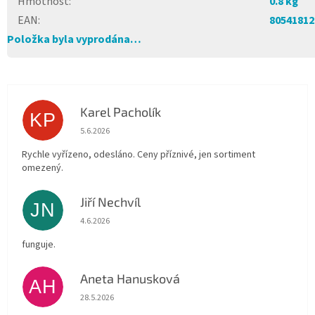
Hmotnost
:
0.8 kg
EAN
:
80541812
Položka byla vyprodána…
Karel Pacholík
KP
Hodnocení obchodu je 4 z 5 hvězdiček.
5.6.2026
Rychle vyřízeno, odesláno. Ceny příznivé, jen sortiment
omezený.
Jiří Nechvíl
JN
Hodnocení obchodu je 5 z 5 hvězdiček.
4.6.2026
funguje.
Aneta Hanusková
AH
Hodnocení obchodu je 5 z 5 hvězdiček.
28.5.2026