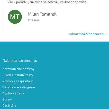
Vše v pořádku, rukavice se netrhají, velikost odpovídá.
Milan Tomandl
MT
Hodnocení obchodu je 5 z 5 hvězdiček.
27.5.2026
Zobrazit další hodnocení
Z
á
p
a
Nabídka sortimentu
t
Zdravotnické potřeby
í
COVID a ostatní testy
Roušky a respirátory
Dezinfekce a drogerie
Doplňky stravy
Zdraví
Části těla