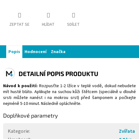
ZEPTAT SE
HLÍDAT
SDÍLET
Popis
Hodnocení
Značka
DETAILNÍ POPIS PRODUKTU
Návod k použití:
Rozpusťte 1-2 lžíce v teplé vodě, dokud nebudete
mít husté bláto. Aplikujte na suchou kůži štětcem (speciálně u dlouhé
srsti můžete nanést i na mokrou srst) před šamponem a počkejte
nejméně 5-10 minut. Následně opláchněte.
Doplňkové parametry
Kategorie
:
Zvířata