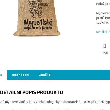
Položka 
Mýdlové v
praní. Por
teplotác
Detailní 
TISK
is
Hodnocení
Značka
DETAILNÍ POPIS PRODUKTU
ské mýdlové vločky jsou zcela biologicky odbouratelné, 100% přírodní, hy