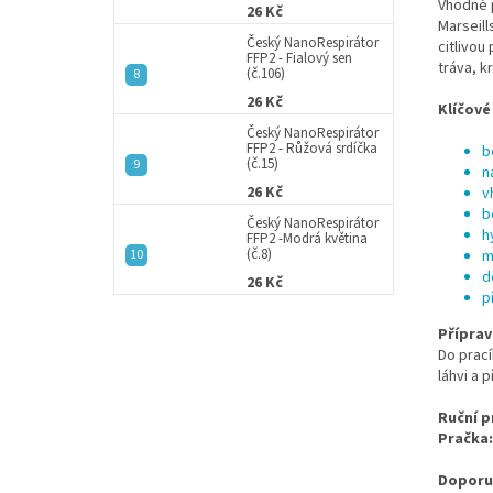
Vhodné p
26 Kč
Marseill
Český NanoRespirátor
citlivou
FFP2 - Fialový sen
tráva, k
(č.106)
26 Kč
Klíčové
Český NanoRespirátor
FFP2 - Růžová srdíčka
b
(č.15)
n
26 Kč
v
b
Český NanoRespirátor
h
FFP2 -Modrá květina
(č.8)
m
d
26 Kč
p
Příprav
Do prací
láhvi a 
Ruční p
Pračka:
Doporu