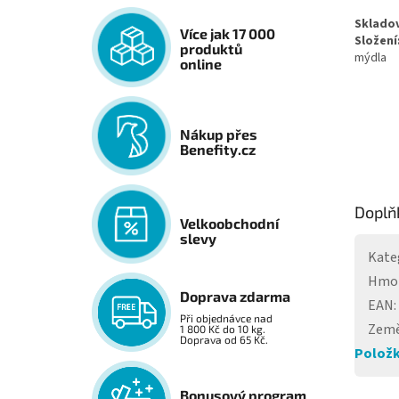
Sklado
Více jak 17 000
Složení
produktů
mýdla
online
Nákup přes
Benefity.cz
Doplň
Velkoobchodní
slevy
Kate
Hmo
Doprava zdarma
EAN
:
Při objednávce nad
Země
1 800 Kč do 10 kg.
Doprava od 65 Kč.
Položk
Bonusový program