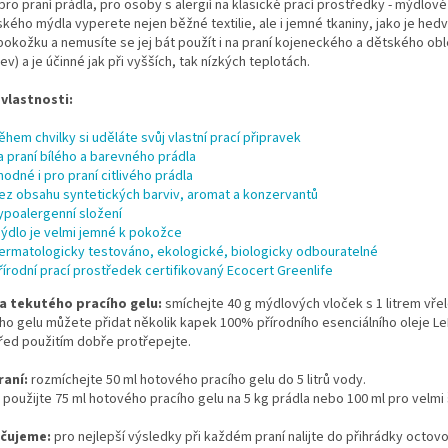
ro praní prádla, pro osoby s alergií na klasické prací prostředky - mýdlov
ského mýdla vyperete nejen běžné textilie, ale i jemné tkaniny, jako je hedv
 pokožku a nemusíte se jej bát použít i na praní kojeneckého a dětského oble
rev) a je účinné jak při vyšších, tak nízkých teplotách.
 vlastnosti:
ěhem chvilky si uděláte svůj vlastní prací připravek
a praní bílého a barevného prádla
hodné i pro praní citlivého prádla
ez obsahu syntetických barviv, aromat a konzervantů
ypoalergenní složení
ýdlo je velmi jemné k pokožce
ermatologicky testováno, ekologické, biologicky odbouratelné
řírodní prací prostředek certifikovaný Ecocert Greenlife
a tekutého pracího gelu:
smíchejte 40 g mýdlových vloček s 1 litrem vře
ho gelu můžete přidat několik kapek 100% přírodního esenciálního oleje Le
před použitím dobře protřepejte.
raní:
rozmíchejte 50 ml hotového pracího gelu do 5 litrů vody.
použijte 75 ml hotového pracího gelu na 5 kg prádla nebo 100 ml pro velmi
čujeme:
pro nejlepší výsledky při každém praní nalijte do přihrádky octovo