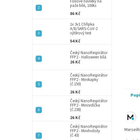
a
Fóliové návleky na
paže bílé, 100ks
n
86 Kč
e
l
1x 3v1 Chřipka
A/B/SARS-CoV-2
výtěrový test
54 Kč
Český NanoRespirátor
FFP2 - Halloween bílá
26 Kč
Český NanoRespirátor
FFP2 - Minikapky
(č.150)
26 Kč
Pop
Český NanoRespirátor
FFP2 - Minisrdíčka
(č.238)
26 Kč
Český NanoRespirátor
Marseill
FFP2 - Minihvězdy
(č.43)