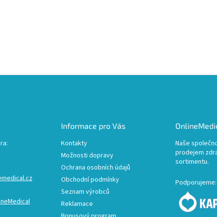
Informace pro Vás
OnlineMedic
ra:
Kontakty
Naše společno
prodejem zdr
Možnosti dopravy
sortimentu.
Ochrana osobních údajů
emedical.cz
Obchodní podmínky
Podporujeme:
Seznam výrobců
ineMedical
Reklamace
Bonusový program