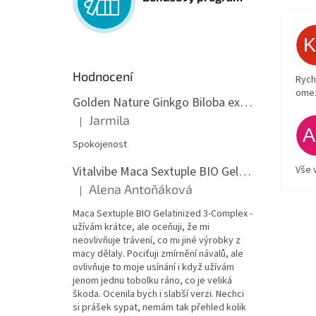
Hodnocení
Rych
ome
Golden Nature Ginkgo Biloba extrakt 50:1 60mg, 100 kapslí
Jarmila
|
Hodnocení produktu je 5 z 5 hvězdiček.
Spokojenost
Vitalvibe Maca Sextuple BIO Gelatinized 3-Complex, 60 kapslí
Vše 
Alena Antoňáková
|
Hodnocení produktu je 5 z 5 hvězdiček.
Maca Sextuple BIO Gelatinized 3-Complex -
užívám krátce, ale oceňuji, že mi
neovlivňuje trávení, co mi jiné výrobky z
macy dělaly. Pociťuji zmírnění návalů, ale
ovlivňuje to moje usínání i když užívám
jenom jednu tobolku ráno, co je veliká
škoda. Ocenila bych i slabší verzi. Nechci
si prášek sypat, nemám tak přehled kolik