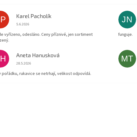
Karel Pacholík
KP
JN
Hodnocení obchodu je 4 z 5 hvězdiček.
5.6.2026
le vyřízeno, odesláno. Ceny příznivé, jen sortiment
funguje.
zený.
Aneta Hanusková
AH
MT
Hodnocení obchodu je 5 z 5 hvězdiček.
28.5.2026
v pořádku, rukavice se netrhají, velikost odpovídá.