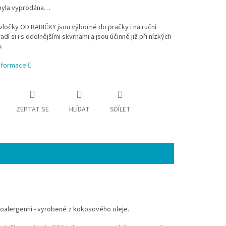
byla vyprodána…
ločky OD BABIČKY jsou výborné do pračky i na ruční
adí si i s odolnějšími skvrnami a jsou účinné již při nízkých
h.
informace
ZEPTAT SE
HLÍDAT
SDÍLET
poalergenní - vyrobené z kokosového oleje.