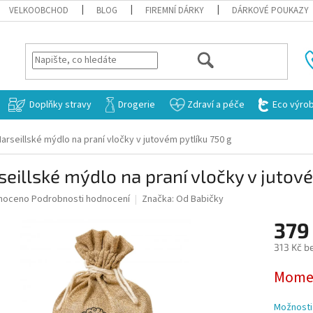
VELKOOBCHOD
BLOG
FIREMNÍ DÁRKY
DÁRKOVÉ POUKAZY
HLEDAT
Doplňky stravy
Drogerie
Zdraví a péče
Eco výro
arseillské mýdlo na praní vločky v jutovém pytlíku 750 g
eillské mýdlo na praní vločky v jutov
né
noceno
Podrobnosti hodnocení
Značka:
Od Babičky
ní
379
u
313 Kč b
Měrná
Momen
cena:
ek.
Možnosti