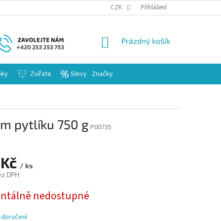
KARIERA
CZK
Přihlášení
NÁKUPNÍ
Prázdný košík
KOŠÍK
bky
Zvířata
Slevy
Značky
ém pytlíku 750 g
P00735
 Kč
/ ks
ez DPH
tálně nedostupné
 doručení