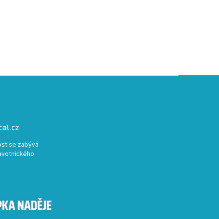
al.cz
st se zabývá
avotnického