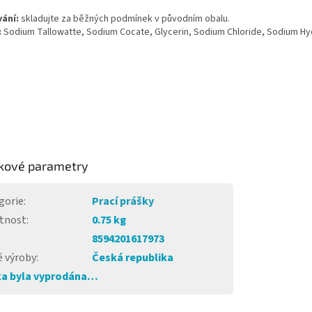
vání:
skladujte za běžných podmínek v původním obalu.
:
Sodium Tallowatte, Sodium Cocate, Glycerin, Sodium Chloride, Sodium Hyd
kové parametry
gorie
:
Prací prášky
tnost
:
0.75 kg
8594201617973
 výroby
:
Česká republika
a byla vyprodána…