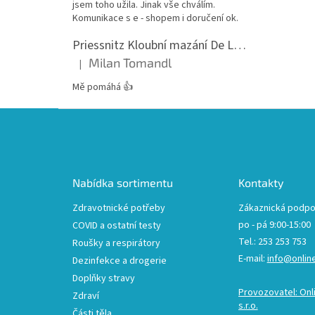
jsem toho užila. Jinak vše chválím.
Komunikace s e - shopem i doručení ok.
Priessnitz Kloubní mazání De Luxe, 200ml
Milan Tomandl
|
Hodnocení produktu je 5 z 5 hvězdiček.
Mě pomáhá 👍
Z
á
p
a
t
Nabídka sortimentu
Kontakty
í
Zdravotnické potřeby
Zákaznická podpo
po - pá 9:00-15:00
COVID a ostatní testy
Tel.: 253 253 753
Roušky a respirátory
E-mail:
info@onlin
Dezinfekce a drogerie
Doplňky stravy
Provozovatel: Onl
Zdraví
s.r.o.
Části těla