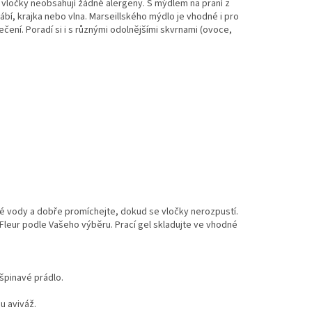
é vločky neobsahují žádné alergeny. S mýdlem na praní z
ábí, krajka nebo vlna. Marseillského mýdlo je vhodné i pro
čení. Poradí si i s různými
odolnějšími skvrnami (ovoce,
lé vody a dobře promíchejte, dokud se vločky nerozpustí.
Fleur podle Vašeho výběru. Prací gel skladujte ve vhodné
 špinavé prádlo.
u aviváž.